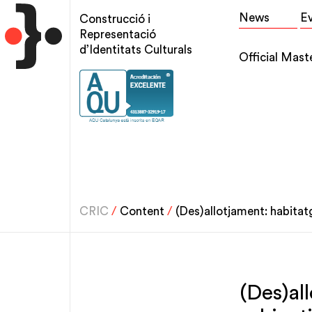
Skip
Top
News
E
Construcció i
to
menu
Representació
main
d’Identitats Culturals
Main
Official Mast
content
navigation
CRIC
/
Content
/
(Des)allotjament: habitatge
(Des)all