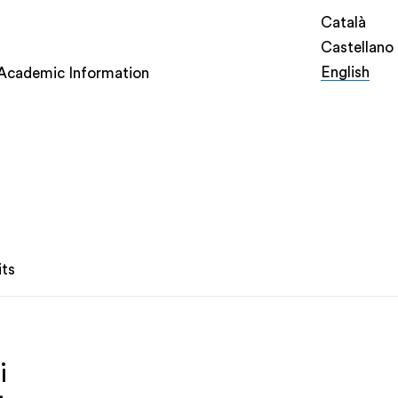
Català
Castellano
English
Academic Information
its
i