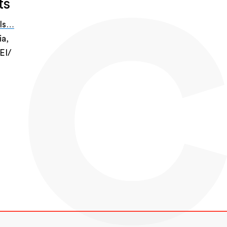
ts
els…
ia,
EI/