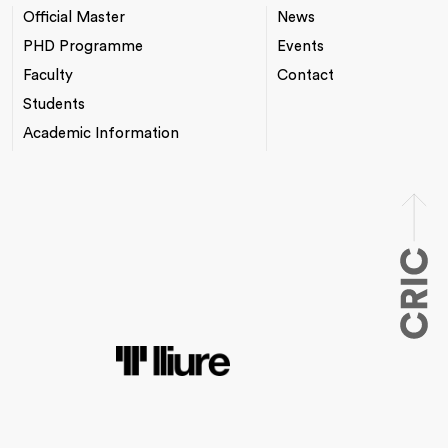
Official Master
News
NAVEGACIÓ
*TOP
PRINCIPAL
MENU
PHD Programme
Events
Faculty
Contact
Students
Academic Information