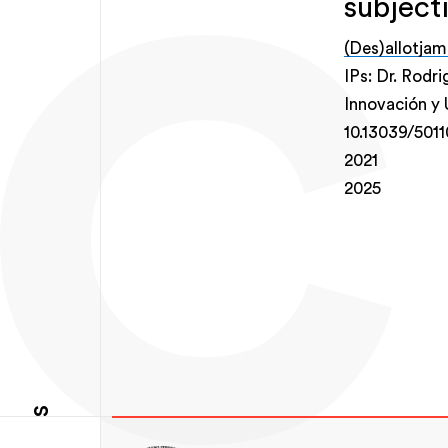
subjecti
(Des)allotjame
IPs: Dr. Rodri
Innovación y 
10.13039/501
2021
2025