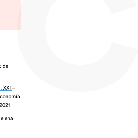
t de
. XXI
–
 Economía
2021
Helena