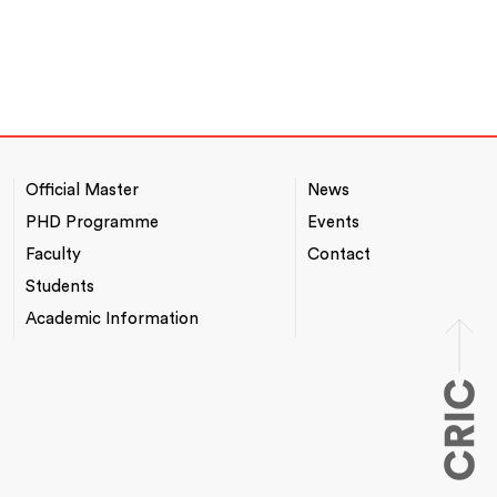
Official Master
News
NAVEGACIÓ
*TOP
PRINCIPAL
MENU
PHD Programme
Events
Faculty
Contact
Students
Academic Information