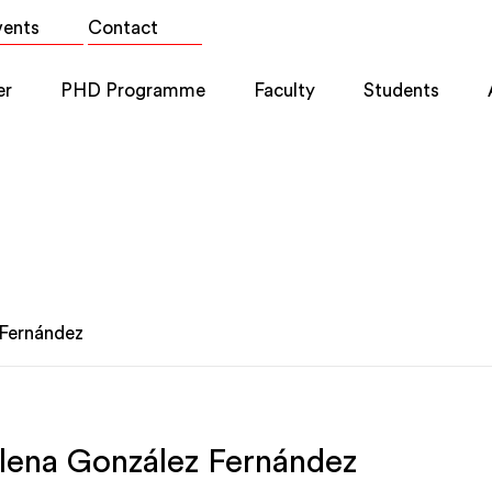
vents
Contact
er
PHD Programme
Faculty
Students
 Fernández
lena González Fernández