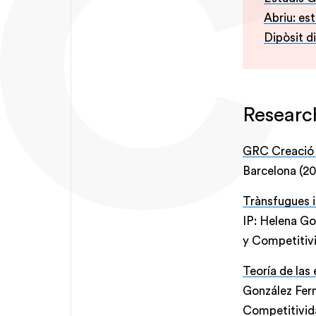
Abriu: est
Dipòsit di
Researc
GRC Creació 
Barcelona (20
Trànsfugues i 
IP: Helena Go
y Competiti
Teoría de las 
González Fern
Competitivi