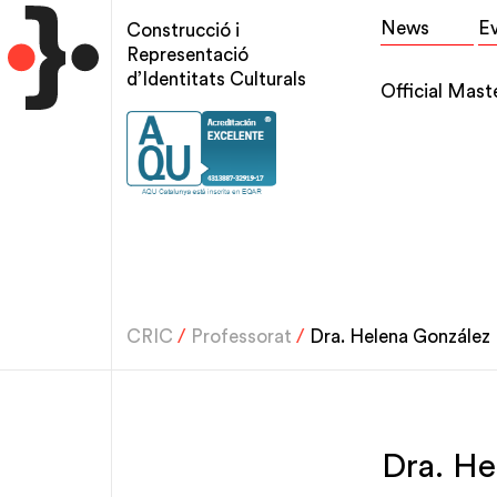
Skip
Top
News
E
Construcció i
to
menu
Representació
main
d’Identitats Culturals
Main
Official Mast
content
navigation
CRIC
/
Professorat
/
Dra. Helena González
Dra. He