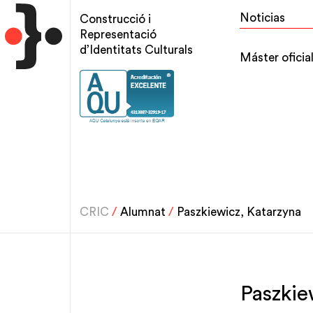
Pasar
Top
Noticias
Construcció i
al
menu
Representació
contenido
d’Identitats Culturals
Main
Máster oficia
principal
navigation
CRIC
/
Alumnat
/
Paszkiewicz, Katarzyna
Paszkie