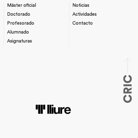
Máster oficial
Noticias
NAVEGACIÓ
*TOP
PRINCIPAL
MENU
Doctorado
Actividades
Profesorado
Contacto
Alumnado
Asignaturas