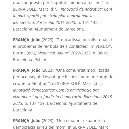
una conquesta per l’equitat cuinada a foc lent”, in
SERRA SOLÉ, Marc (dir.),
Innovació democràtica: Com
la participació pot eixamplar i aprofundir la
democràcia: Barcelona 2015-2023
, p. 141-143.
Barcelona: Ajuntament de Barcelona.
FRANÇA, João
(2023). “Trencadissa, pernils robats i
el problema de fer bola dels conflictes”, in VERDOY,
Carme (ed.),
Mèdia.cat. Anuari 2022-2023
, p. 38-42.
Barcelona: Pol·len.
FRANÇA, João
(2023). “Una comunitat mobilitzada
per aconseguir l’espai que li correspon: un camp de
criquet a Montjuïc”, in SERRA SOLÉ, Marc (dir.),
Innovació democràtica: Com la participació pot
eixamplar i aprofundir la democràcia: Barcelona 2015-
2023
, p. 137-139. Barcelona: Ajuntament de
Barcelona.
FRANÇA, João
(2023). “Una eina per expandir la
democràcia arreu del món”, in SERRA SOLÉ, Marc