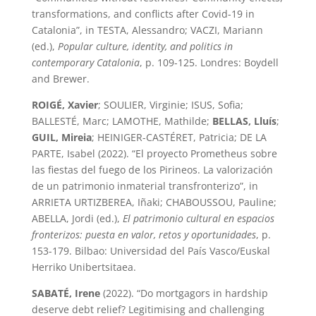
transformations, and conflicts after Covid-19 in
Catalonia”, in TESTA, Alessandro; VACZI, Mariann
(ed.),
Popular culture, identity, and politics in
contemporary Catalonia
, p. 109-125. Londres: Boydell
and Brewer.
ROIGÉ, Xavier
; SOULIER, Virginie; ISUS, Sofia;
BALLESTÉ, Marc; LAMOTHE, Mathilde;
BELLAS, Lluís
;
GUIL, Mireia
; HEINIGER-CASTÉRET, Patricia; DE LA
PARTE, Isabel (2022). “El proyecto Prometheus sobre
las fiestas del fuego de los Pirineos. La valorización
de un patrimonio inmaterial transfronterizo”, in
ARRIETA URTIZBEREA, Iñaki; CHABOUSSOU, Pauline;
ABELLA, Jordi (ed.),
El patrimonio cultural en espacios
fronterizos: puesta en valor, retos y oportunidades
, p.
153-179. Bilbao: Universidad del País Vasco/Euskal
Herriko Unibertsitaea.
SABATÉ, Irene
(2022). “Do mortgagors in hardship
deserve debt relief? Legitimising and challenging