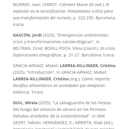
MURRAY, Ivan; CHIROT, Clément Marie dit (ed.),
El
malestar en la turistificación: Pensamiento critico para
una transformación del turismo
, p. 222-235. Barcelona:
Icaria.
GASCÓN, Jordi
(2025). “Emergencias ambientales:
crisis y transformaciones socioecológicas”, in
BELTRAN, Oriol; BOFILL-POCH, Sílvia (coord.),
En crisis.
Exploraciones etnográficas
, p. 21-27. Barcelona: Icaria.
GRACIA-ARNAIZ, Mabel;
LARREA-KILLINGER, Cristina
(2025). “Introducción”, in GRACIA-ARNAIZ, Mabel;
LARREA-KILLINGER, Cristina
(org.),
Comer importa.
Desafíos alimentarios en sociedades que envejecen.
València: Tirant.
GUIL, Mireia
(2025). “La salvaguardia de las Fiestas
del Fuego del solsticio de verano en los Pirineos:
Debates alrededor de la sostenibilidad”, in VAN
GEERT, Fabien; HERNÁNDEZ, E.; ARRIETA, Iñaki (ed.),