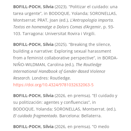
BOFILL-POCH, Sílvia
(2023). “Politizar el cuidado: una
tarea urgente”, in BODOQUE, Yolanda; SORONELLAS,
Montserrat; PRAT, Joan (ed.),
L’Antropologia importa.
Textos en homenatge a Dolors Comas d’Argemir
, p. 93-
103. Tarragona: Universitat Rovira i Virgili.
BOFILL-POCH, Sílvia
(2025). “Breaking the silence,
building a narrative: Exploring sexual harassment
from a feminist collaborative perspective”, in BORDA-
NIÑO-WILDMAN, Carolina (ed.),
The Routledge
International Handbook of Gender-Based Violence
Research.
Londres: Routledge.
https://doi.org/10.4324/9781032632063-5
BOFILL-POCH, Sílvia
(2026, en premsa). “El cuidado y
su politización: agentes y confluencias”, in
BODOQUE, Yolanda; SORONELLAS, Montserrat. (ed.),
El cuidado fragmentado.
Barcelona: Bellaterra.
BOFILL-POCH, Sílvia
(2026, en premsa). “O medo