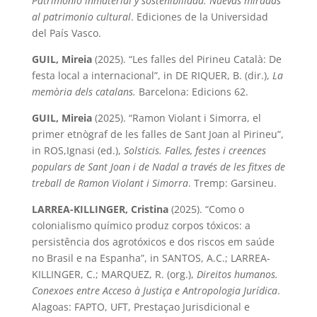
Patrimonio inmaterial y sostenibilidad. Nuevas miradas
al patrimonio cultural
. Ediciones de la Universidad
del País Vasco.
GUIL, Mireia
(2025). “Les falles del Pirineu Català: De
festa local a internacional”, in DE RIQUER, B. (dir.),
La
memòria dels catalans.
Barcelona: Edicions 62.
GUIL, Mireia
(2025). “Ramon Violant i Simorra, el
primer etnògraf de les falles de Sant Joan al Pirineu”,
in ROS,Ignasi (ed.),
Solsticis. Falles, festes i creences
populars de Sant Joan i de Nadal a través de les fitxes de
treball de Ramon Violant i Simorra
. Tremp: Garsineu.
LARREA-KILLINGER, Cristina
(2025). “Como o
colonialismo químico produz corpos tóxicos: a
persistência dos agrotóxicos e dos riscos em saúde
no Brasil e na Espanha”, in SANTOS, A.C.; LARREA-
KILLINGER, C.; MARQUEZ, R. (org.),
Direitos humanos.
Conexoes entre Acceso à Justiça e Antropologia Jurídica
.
Alagoas: FAPTO, UFT, Prestaçao Jurisdicional e