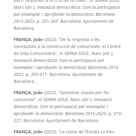
barri responen a la crisi de la covid”, in SERRA SOLÉ,
Marc (dir.),
Innovació democràtica: Com la participació
pot eixamplar i aprofundir la democràcia: Barcelona
2015-2023
, p. 201-207. Barcelona: Ajuntament de
Barcelona.
FRANÇA, João
(2023). “De la resposta a les
necessitats a la construcció de comunitats: el Centre
de Vida Comunitària”, in SERRA SOLÉ, Marc (dir.),
Innovació democràtica: Com la participació pot
eixamplar i aprofundir la democràcia: Barcelona 2015-
2023
, p. 209-217. Barcelona: Ajuntament de
Barcelona.
FRANÇA, João
(2023). “Gestionar espais per fer
comunitat”, in SERRA SOLÉ, Marc (dir.),
Innovació
democràtica: Com la participació pot eixamplar i
aprofundir la democràcia: Barcelona 2015-2023
, p. 219-
227. Barcelona: Ajuntament de Barcelona.
FRANÇA, João
(2023). “La cuina de l’Escola La Pau: