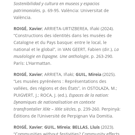
Sostenibilidad y cultura en museos y espacios
patrimoniales
, p. 69-95. València: Universitat de
València.
ROIGÉ, Xavier
; ARRIETA-URTIZBEREA, Iñaki (2024).
“Constructions des identités dans les musées de
Catalogne et du Pays basque: entre le local, le
national et le global”, in VAN GEERT, Fabien (dir.),
La
muséologie en Espagne. Une anthologie
, p. 263-290.
París: L’Harmattan.
ROIGÉ, Xavier
; ARRIETA, Iñaki;
GUIL, Mireia
(2025).
“Les musées pyrénéens : Représentations des
vallées, des régions et des États”, in OSTOLAZA, M.;
PUIGVERT, J.; ROCA, J. (ed.),
Espaces de la nation:
Dynamiques de nationalisation en contexte
transfrontalier XIXe – XXIe siècles
, p. 239-260. Perpinyà:
Éditions de l’Université de Perpignan Via Domitia.
ROIGÉ, Xavier
;
GUIL, Mireia
;
BELLAS, Lluís
(2023).
“Communities without festivities? Community effects,