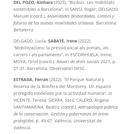
DEL POZO, Ainhara
(2025). “Bicibús: Les mobilitats
sostenibles a Barcelona”, in SANSI, Roger; DELGADO,
Manuel (coord.),
Movilidades desbordadas. Límites y
futuros de las nuevas movilidades urbanas
. Barcelona:
Bellaterra.
DELGADO, Lucía;
SABATÉ, Irene
(2022).
“Mobilitzacions: la pressió social als portals, als
carrers i als parlaments”, in ESCORIHUELA, Irene;
MOYA, Oriol (coord.),
Anuari de drets socials 2021
, p.
27-31. Barcelona: Observatori DESC.
ESTRADA, Ferran
(2022). “El Parque Natural y
Reserva de la Biosfera del Montseny. Un espacio
protegido modelado por la actividad humana”, in
VICENTE, Teresa; SIERRA, Sara; CALERO, Ángela;
SANTAMARINA, Beatriz (coord.),
Antropología pública
de la conservación. Gestión y gobernanza en áreas
protegidas
, p. 49-67. València: Universitat de
València.