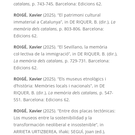
catalans
, p. 743-745
.
Barcelona: Edicions 62.
ROIGÉ, Xavier
(2025). “El patrimoni cultural
immaterial a Catalunya”, in DE RIQUER, B. (dir.),
La
memòria dels catalans
, p. 803-806
.
Barcelona:
Edicions 62.
ROIGÉ, Xavier
(2025). “El Sevillano, la memòria
col·lectiva de la immigració”, in DE RIQUER, B. (dir.),
La memòria dels catalans
, p. 729-731
.
Barcelona:
Edicions 62.
ROIGÉ, Xavier
(2025). “Els museus etnològics i
d’història: Memòries locals i nacionals”, in DE
RIQUER, B. (dir.),
La memòria dels catalans
, p. 547-
551
.
Barcelona: Edicions 62.
ROIGÉ, Xavier
(2025). “Entre dos placas tectónicas:
Los museos entre la sostenibilidad y la
transformación neoliberal e insostenible”, in
ARRIETA URTIZBEREA, Iñaki; SEGUÍ, Joan (ed.),