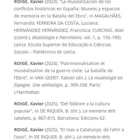
ROIGÉ, Xavier
(2023). “La musealización de los
conflictos históricos en España: Museos y espacios
de memoria en la Batalla del Ebro”, in MAGALHÃES,
Fernando; FERREIRA DA COSTA, Luciana;
HERNÁNDEZ HERNÁNDEZ, Francisca; CURCINO, Alan
(coord.),
Muséologia e Património
, vol. 1, p. 155-189).
Leiria: Escola Superior de Educação e Ciências
Sociais – Politécnico de Leiria.
ROIGÉ, Xavier
(2024). “Patrimonialisation et
muséalisation de la guerre civile. La bataille de
l’Ebre”, in VAN GEERT, Fabien (dir.),
La muséologie en
Espagne. Une anthologie
, p. 309-338. París:
L’Harmattan.
ROIGÉ, Xavier
(2025). “Del folklore a la cultura
popular”, in DE RIQUER, B. (dir.),
La memòria dels
catalans
, p. 807-810
.
Barcelona: Edicions 62.
ROIGÉ, Xavier
(2025). “El mas a Catalunya, de l’ahir a
l’avui”, in DE RIQUER, B. (dir.),
La memòria dels