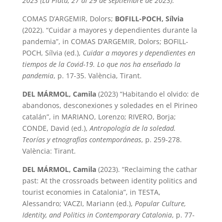
2023 (La Plata, 27 al 29 de septiembre de 2023).
COMAS D’ARGEMIR, Dolors;
BOFILL-POCH, Sílvia
(2022). “Cuidar a mayores y dependientes durante la
pandemia”, in COMAS D’ARGEMIR, Dolors; BOFILL-
POCH, Sílvia (ed.),
Cuidar a mayores y dependientes en
tiempos de la Covid-19. Lo que nos ha enseñado la
pandemia
, p. 17-35. València, Tirant.
DEL MÁRMOL, Camila
(2023) “Habitando el olvido: de
abandonos, desconexiones y soledades en el Pirineo
catalán”, in MARIANO, Lorenzo; RIVERO, Borja;
CONDE, David (ed.),
Antropología de la soledad.
Teorías y etnografías contemporáneas
, p. 259-278.
València: Tirant.
DEL MÁRMOL, Camila
(2023). “Reclaiming the cathar
past: At the crossroads between identity politics and
tourist economies in Catalonia”, in TESTA,
Alessandro; VACZI, Mariann (ed.),
Popular Culture,
Identity, and Politics in Contemporary Catalonia
, p. 77-