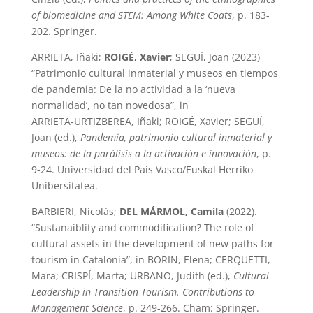
of biomedicine and STEM: Among White Coats
, p. 183-
202. Springer.
ARRIETA, Iñaki;
ROIGÉ, Xavier
; SEGUÍ, Joan (2023)
“Patrimonio cultural inmaterial y museos en tiempos
de pandemia: De la no actividad a la ‘nueva
normalidad’, no tan novedosa”, in
ARRIETA‑URTIZBEREA, Iñaki; ROIGÉ, Xavier; SEGUÍ,
Joan (ed.),
Pandemia, patrimonio cultural inmaterial y
museos: de la parálisis a la activación e innovación
, p.
9-24. Universidad del País Vasco/Euskal Herriko
Unibersitatea.
BARBIERI, Nicolás;
DEL MÁRMOL, Camila
(2022).
“Sustanaiblity and commodification? The role of
cultural assets in the development of new paths for
tourism in Catalonia”, in BORIN, Elena; CERQUETTI,
Mara; CRISPÍ, Marta; URBANO, Judith (ed.),
Cultural
Leadership in Transition Tourism. Contributions to
Management Science
, p. 249-266. Cham: Springer.