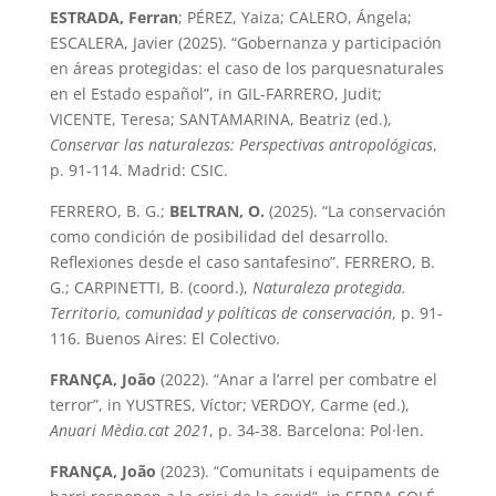
ESTRADA, Ferran
; PÉREZ, Yaiza; CALERO, Ángela;
ESCALERA, Javier (2025). “Gobernanza y participación
en áreas protegidas: el caso de los parquesnaturales
en el Estado español”, in GIL-FARRERO, Judit;
VICENTE, Teresa; SANTAMARINA, Beatriz (ed.),
Conservar las naturalezas: Perspectivas antropológicas
,
p. 91-114. Madrid: CSIC.
FERRERO, B. G.;
BELTRAN, O.
(2025). “La conservación
como condición de posibilidad del desarrollo.
Reflexiones desde el caso santafesino”. FERRERO, B.
G.; CARPINETTI, B. (coord.),
Naturaleza protegida.
Territorio, comunidad y políticas de conservación
, p. 91-
116. Buenos Aires: El Colectivo.
FRANÇA, João
(2022). “Anar a l’arrel per combatre el
terror”, in YUSTRES, Víctor; VERDOY, Carme (ed.),
Anuari Mèdia.cat 2021
, p. 34-38. Barcelona: Pol·len.
FRANÇA, João
(2023). “Comunitats i equipaments de