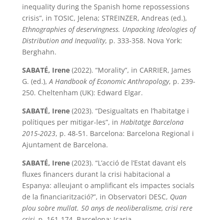
inequality during the Spanish home repossessions
crisis”, in TOSIC, Jelena; STREINZER, Andreas (ed.),
Ethnographies of deservingness. Unpacking Ideologies of
Distribution and Inequality
, p. 333-358. Nova York:
Berghahn.
SABATÉ, Irene
(2022). “Morality”, in CARRIER, James
G. (ed.),
A Handbook of Economic Anthropology
, p. 239-
250. Cheltenham (UK): Edward Elgar.
SABATÉ, Irene
(2023). “Desigualtats en l’habitatge i
polítiques per mitigar-les”, in
Habitatge Barcelona
2015-2023
, p. 48-51. Barcelona: Barcelona Regional i
Ajuntament de Barcelona.
SABATÉ, Irene
(2023). “L’acció de l’Estat davant els
fluxes financers durant la crisi habitacional a
Espanya: alleujant o amplificant els impactes socials
de la financiarització?”, in Observatori DESC,
Quan
plou sobre mullat. 50 anys de neoliberalisme, crisi rere
crisi,
p. 161-174. Barcelona: Icaria.