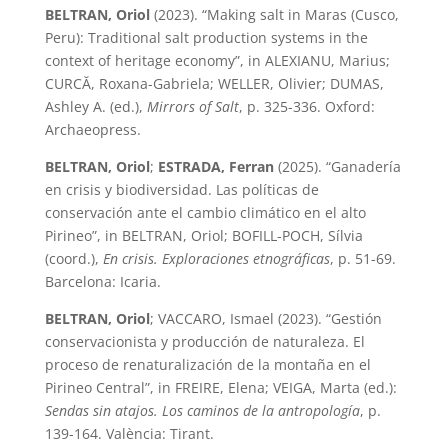
BELTRAN, Oriol
(2023). “Making salt in Maras (Cusco,
Peru): Traditional salt production systems in the
context of heritage economy”, in ALEXIANU, Marius;
CURCĂ, Roxana-Gabriela; WELLER, Olivier; DUMAS,
Ashley A. (ed.),
Mirrors of Salt
, p. 325-336. Oxford:
Archaeopress.
BELTRAN, Oriol
;
ESTRADA, Ferran
(2025). “Ganadería
en crisis y biodiversidad. Las políticas de
conservación ante el cambio climático en el alto
Pirineo”, in BELTRAN, Oriol; BOFILL-POCH, Sílvia
(coord.),
En crisis. Exploraciones etnográficas
, p. 51-69.
Barcelona: Icaria.
BELTRAN, Oriol
; VACCARO, Ismael (2023). “Gestión
conservacionista y producción de naturaleza. El
proceso de renaturalización de la montaña en el
Pirineo Central”, in FREIRE, Elena; VEIGA, Marta (ed.):
Sendas sin atajos. Los caminos de la antropología
, p.
139-164. València: Tirant.