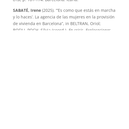
SABATÉ, Irene
(2025). “‘Es como que estás en marcha
y lo haces’. La agencia de las mujeres en la provisión
de vivienda en Barcelona”, in BELTRAN, Oriol;
BOFILL-POCH, Sílvia (coord.),
En crisis. Exploraciones
etnográficas
, p. 253-268. Barcelona: Icaria.
SORONELLAS, Montserrat;
ROIGÉ, Xavier
(2025). “De
la família pairal a la diversitat familiar”, in DE
RIQUER, Borja (dir.),
La memòria dels catalans
, p. 692-
695. Barcelona: Edicions 62.
VETTA, Theodora;
SABATÉ, Irene
(2025 forthcoming).
“People without history in the era of financial
capitalism. Some insights on indebtedness in the
European South”, in KALB, D.; STEUR, L.; NAROTZKY,
S. (ed.),
Forty years of Europe and the People without
History: Revisiting Eric Wolf.
Berghahn.