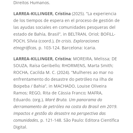
Direitos Humanos.
LARREA-KILLINGER, Cristina
(2025). “La experiencia
de los tiempos de espera en el proceso de gestión de
las ayudas sociales en comunidades pesqueras del
estado de Bahía, Brasil”, in BELTRAN, Oriol; BOFILL-
POCH, Sílvia (coord.),
En crisis. Exploraciones
etnográficas
, p. 103-124. Barcelona: Icaria.
LARREA-KILLINGER, Cristina
; MOREIRA, Melissa; DE
SOUZA, Raísa Geribello; RHORMENS, Marta Smith;
ROCHA, Cacilda M. C. (2024). “Mulheres ao mar no
enfrentamento do desastre do petróleo na ilha de
Boipeba / Bahia”, in MACHADO, Louise Oliveira
Ramos; REGO, Rita de Cássia Franco; MAFRA,
Eduardo. (org.),
Maré Bruta. Um panorama do
derramamento de petróleo na costa do Brasil em 2019.
Impactos e gestão do desastre na perspectiva das
comunidades
, p. 121-148. São Paulo: Editora Científica
Digital.