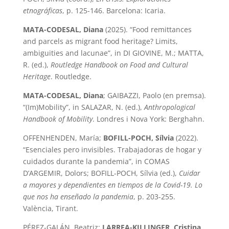
etnográficas
, p. 125-146. Barcelona: Icaria.
MATA-CODESAL, Diana
(2025). “Food remittances
and parcels as migrant food heritage? Limits,
ambiguities and lacunae”, in DI GIOVINE, M.; MATTA,
R. (ed.),
Routledge Handbook on Food and Cultural
Heritage
. Routledge.
MATA-CODESAL, Diana
; GAIBAZZI, Paolo (en premsa).
“(Im)Mobility”, in SALAZAR, N. (ed.),
Anthropological
Handbook of Mobility
. Londres i Nova York: Berghahn.
OFFENHENDEN, María;
BOFILL-POCH, Sílvia
(2022).
“Esenciales pero invisibles. Trabajadoras de hogar y
cuidados durante la pandemia”, in COMAS
D’ARGEMIR, Dolors; BOFILL-POCH, Sílvia (ed.),
Cuidar
a mayores y dependientes en tiempos de la Covid-19. Lo
que nos ha enseñado la pandemia
, p. 203-255.
València, Tirant.
PÉREZ-GALÁN, Beatriz;
LARREA-KILLINGER, Cristina