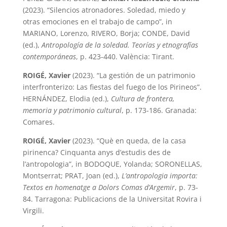
(2023). “Silencios atronadores. Soledad, miedo y
otras emociones en el trabajo de campo”, in
MARIANO, Lorenzo, RIVERO, Borja; CONDE, David
(ed.),
Antropología de la soledad. Teorías y etnografías
contemporáneas
, p. 423-440. València: Tirant.
ROIGÉ, Xavier
(2023). “La gestión de un patrimonio
interfronterizo: Las fiestas del fuego de los Pirineos”.
HERNÁNDEZ, Elodia (ed.),
Cultura de frontera,
memoria y patrimonio cultural
, p. 173-186. Granada:
Comares.
ROIGÉ, Xavier
(2023). “Què en queda, de la casa
pirinenca? Cinquanta anys d’estudis des de
l’antropologia”, in BODOQUE, Yolanda; SORONELLAS,
Montserrat; PRAT, Joan (ed.),
L’antropologia importa:
Textos en homenatge a Dolors Comas d’Argemir
, p. 73-
84. Tarragona: Publicacions de la Universitat Rovira i
Virgili.