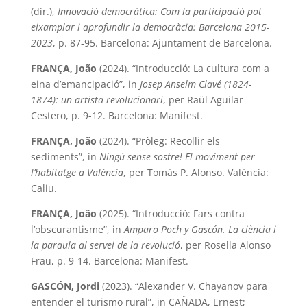
(dir.),
Innovació democràtica: Com la participació pot
eixamplar i aprofundir la democràcia: Barcelona 2015-
2023
, p. 87-95. Barcelona: Ajuntament de Barcelona.
FRANÇA, João
(2024). “Introducció: La cultura com a
eina d’emancipació”, in
Josep Anselm Clavé (1824-
1874): un artista revolucionari
, per Raül Aguilar
Cestero, p. 9-12. Barcelona: Manifest.
FRANÇA, João
(2024). “Pròleg: Recollir els
sediments”, in
Ningú sense sostre! El moviment per
l’habitatge a València
, per Tomàs P. Alonso. València:
Caliu.
FRANÇA, João
(2025). “Introducció: Fars contra
l’obscurantisme”, in
Amparo Poch y Gascón. La ciència i
la paraula al servei de la revolució
, per Rosella Alonso
Frau, p. 9-14. Barcelona: Manifest.
GASCÓN, Jordi
(2023). “Alexander V. Chayanov para
entender el turismo rural”, in CAÑADA, Ernest;