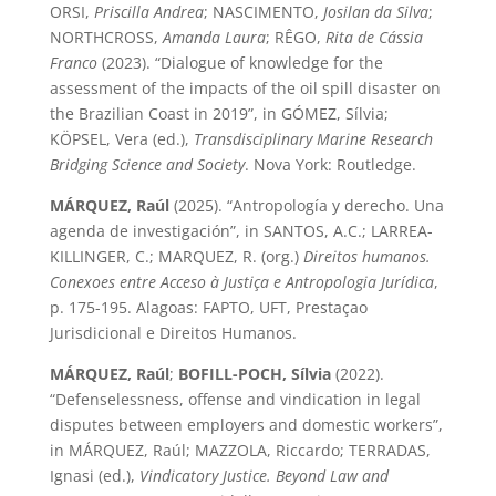
ORSI,
Priscilla Andrea
; NASCIMENTO,
Josilan da Silva
;
NORTHCROSS,
Amanda Laura
; RÊGO,
Rita de Cássia
Franco
(2023). “Dialogue of knowledge for the
assessment of the impacts of the oil spill disaster on
the Brazilian Coast in 2019”, in GÓMEZ, Sílvia;
KÖPSEL, Vera (ed.),
Transdisciplinary Marine Research
Bridging Science and Society
. Nova York: Routledge.
MÁRQUEZ, Raúl
(2025). “Antropología y derecho. Una
agenda de investigación”, in SANTOS, A.C.; LARREA-
KILLINGER, C.; MARQUEZ, R. (org.)
Direitos humanos.
Conexoes entre Acceso à Justiça e Antropologia Jurídica
,
p. 175-195. Alagoas: FAPTO, UFT, Prestaçao
Jurisdicional e Direitos Humanos.
MÁRQUEZ, Raúl
;
BOFILL-POCH, Sílvia
(2022).
“Defenselessness, offense and vindication in legal
disputes between employers and domestic workers”,
in MÁRQUEZ, Raúl; MAZZOLA, Riccardo; TERRADAS,
Ignasi (ed.),
Vindicatory Justice. Beyond Law and