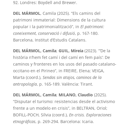
92. Londres: Boydell and Brewer.
DEL MÁRMOL
, Camila (2025). “Els camins del
patrimoni immaterial: Dimensions de la cultura
popular i la patrimonialització”, in
El patrimoni:
coneixement, conservació i difusió
, p. 167-180.
Barcelona, Institut d’Estudis Catalans.
DEL MÁRMOL, Camila
;
GUIL, Mireia
(2023). “‘De la
història n’hem fet camí i del camí en fem país’: De
caminos y fronteres en los usos del pasado catalano-
occitano en el Pirineo”, in FREIRE, Elena; VEIGA,
Marta (coord.),
Sendas sin atajos, caminos de la
antropología
, p. 165-189. València: Tirant.
DEL MÁRMOL, Camila
;
MILANO, Claudio
(2025).
“Disputar el turismo: resistencias desde el activismo
frente a un modelo en crisis”, in BELTRAN, Oriol;
BOFILL-POCH, Sílvia (coord.),
En crisis. Exploraciones
etnográficas
, p. 269-294. Barcelona: Icaria.