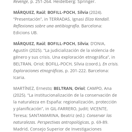
Revenge
, p. 251-264. Heidelberg: Springer.
MÁRQUEZ, Raúl
;
BOFILL-POCH, Sílvia
(2024).
“Presentación”, in TERRADAS, Ignasi
Eliza Kendall.
Reflexiones sobre una antibiografía
. Barcelona:
Edicions UB.
MÁRQUEZ, Raúl
;
BOFILL-POCH, Sílvia
; D’ONIA,
Agustín (2025). “La judicialización de la violencia de
género y sus crisis. Una exploración etnográfica”, in
BELTRAN, Oriol; BOFILL-POCH, Sílvia (coord.),
En crisis.
Exploraciones etnográficas
, p. 201-222. Barcelona:
Icaria.
MARTÍNEZ, Ernesto;
BELTRAN, Oriol
; CAMPO, Ana
(2025). “La institucionalización de la conservación de
la naturaleza en España: regionalización, protección
y planificación”, in GIL-FARRERO, Judit; VICENTE,
Teresa; SANTAMARINA, Beatriz (ed.):
Conservar las
naturalezas. Perspectivas antropológicas
, p. 69-89.
Madrid, Consejo Superior de Investigaciones