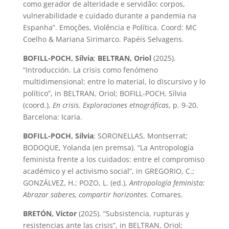
como gerador de alteridade e servidão: corpos,
vulnerabilidade e cuidado durante a pandemia na
Espanha”. Emoções, Violência e Política. Coord: MC
Coelho & Mariana Sirimarco. Papéis Selvagens.
BOFILL-POCH, Sílvia
;
BELTRAN, Oriol
(2025).
“Introducción. La crisis como fenómeno
multidimensional: entre lo material, lo discursivo y lo
político”, in BELTRAN, Oriol; BOFILL-POCH, Sílvia
(coord.),
En crisis. Exploraciones etnográficas
, p. 9-20.
Barcelona: Icaria.
BOFILL-POCH, Sílvia
; SORONELLAS, Montserrat;
BODOQUE, Yolanda (en premsa). “La Antropología
feminista frente a los cuidados: entre el compromiso
académico y el activismo social”, in GREGORIO, C.;
GONZÁLVEZ, H.; POZO, L. (ed.),
Antropología feminista:
Abrazar saberes, compartir horizontes.
Comares.
BRETÓN, Víctor
(2025). “Subsistencia, rupturas y
resistencias ante las crisis”, in BELTRAN, Oriol;