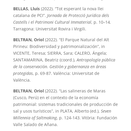
BELLAS, Lluís
(2022). “Tot esperant la nova llei
catalana de PCI”.
Jornada de Protecció Jurídica dels
Castells i el Patrimoni Cultural Immaterial
, p. 10–14
.
Tarragona: Universitat Rovira i Virgili.
BELTRAN, Oriol
(2022). “El Parque Natural del Alt
Pirineu: Biodiversidad y patrimonialización”, in
VICENTE, Teresa; SIERRA, Sara; CALERO, Ángela;
SANTAMARINA, Beatriz (coord.),
Antropología pública
de la conservación. Gestión y gobernanza en áreas
protegidas
, p. 69-87. València: Universitat de
València.
BELTRAN, Oriol
(2022). “Las salineras de Maras
(Cusco, Perú) en el contexto de la economía
patrimonial: sistemas tradicionales de producción de
sal y usos turísticos”, in PLATA, Alberto (ed.),
Seven
Millennia of Saltmaking
, p. 124-143. Vitòria: Fundación
Valle Salado de Añana.