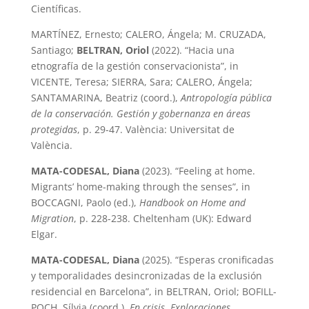
Científicas.
MARTÍNEZ, Ernesto; CALERO, Ángela; M. CRUZADA,
Santiago;
BELTRAN, Oriol
(2022). “Hacia una
etnografía de la gestión conservacionista”, in
VICENTE, Teresa; SIERRA, Sara; CALERO, Ángela;
SANTAMARINA, Beatriz (coord.),
Antropología pública
de la conservación. Gestión y gobernanza en áreas
protegidas
, p. 29-47. València: Universitat de
València.
MATA-CODESAL, Diana
(2023). “Feeling at home.
Migrants’ home-making through the senses”, in
BOCCAGNI, Paolo (ed.),
Handbook on Home and
Migration
, p. 228-238. Cheltenham (UK): Edward
Elgar.
MATA-CODESAL, Diana
(2025). “Esperas cronificadas
y temporalidades desincronizadas de la exclusión
residencial en Barcelona”, in BELTRAN, Oriol; BOFILL-
POCH, Sílvia (coord.),
En crisis. Exploraciones