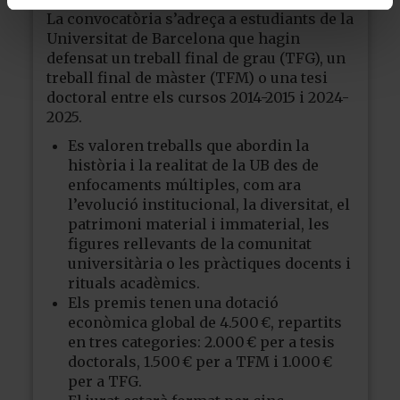
La convocatòria s’adreça a estudiants de la
Universitat de Barcelona que hagin
defensat un treball final de grau (TFG), un
treball final de màster (TFM) o una tesi
doctoral entre els cursos 2014-2015 i 2024-
2025.
Es valoren treballs que abordin la
història i la realitat de la UB des de
enfocaments múltiples, com ara
l’evolució institucional, la diversitat, el
patrimoni material i immaterial, les
figures rellevants de la comunitat
universitària o les pràctiques docents i
rituals acadèmics.
Els premis tenen una dotació
econòmica global de 4.500 €, repartits
en tres categories: 2.000 € per a tesis
doctorals, 1.500 € per a TFM i 1.000 €
per a TFG.