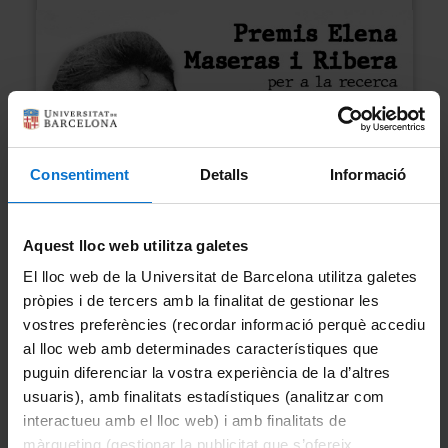
Consentiment
Detalls
Informació
Aquest lloc web utilitza galetes
El lloc web de la Universitat de Barcelona utilitza galetes
Dates:
pròpies i de tercers amb la finalitat de gestionar les
Calendari de presentació de
vostres preferències (recordar informació perquè accediu
sol·licituds:
al lloc web amb determinades característiques que
Obertura: dilluns 20 d’octubre de
puguin diferenciar la vostra experiència de la d’altres
2025.
usuaris), amb finalitats estadístiques (analitzar com
Tancament: divendres 30 de gener
interactueu amb el lloc web) i amb finalitats de
de 2026.
màrqueting (gestionar la publicitat que s’ofereix