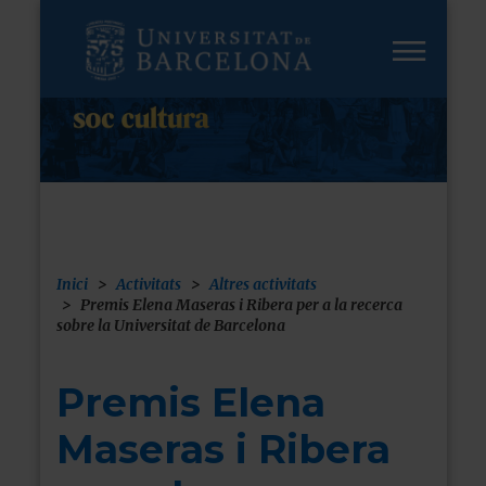
Vés
al
contingut
Inici
Activitats
Altres activitats
Fil
Premis Elena Maseras i Ribera per a la recerca
sobre la Universitat de Barcelona
d'ariadna
Premis Elena
Maseras i Ribera