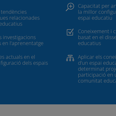
Capacitat per an
T
 tendències
la millor config
ques relacionades
espai educatiu
 educatius
Coneixement i c
Z
s investigacions
basat en el diss
s en l’aprenentatge
educatius
s actuals en el
Aplicar els cone

nfiguració dels espais
d’un espai educ
determinat proje
participació en
comunitat educ