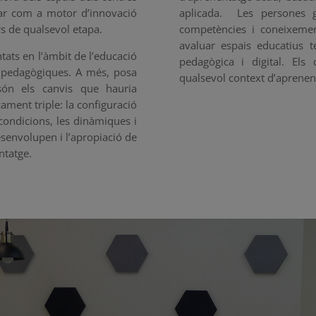
uar com a motor d’innovació
aplicada. Les persones g
rs de qualsevol etapa.
competències i coneixemen
avaluar espais educatius 
ats en l’àmbit de l’educació
pedagògica i digital. Els
es pedagògiques. A més, posa
qualsevol context d’aprenent
 són els canvis que hauria
ment triple: la configuració
s condicions, les dinàmiques i
senvolupen i l’apropiació de
entatge.