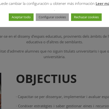
uede cambiar la configuración u obtener más información
Leer m
.
DESTINATARIS
Aceptar todo
Configurar cookies
Rechazar cookies
ar-se en el disseny d’espais educatius, provinents dels àmbits de l’
educativa o d’altres de semblants.
at d’admetre alumnes que no siguin titulats universitaris i que op
universitària.
OBJECTIUS
· Capacitar-se per dissenyar, implementar i avaluar esp
· Conèixer estratègies i saber gestionar eines i recurso