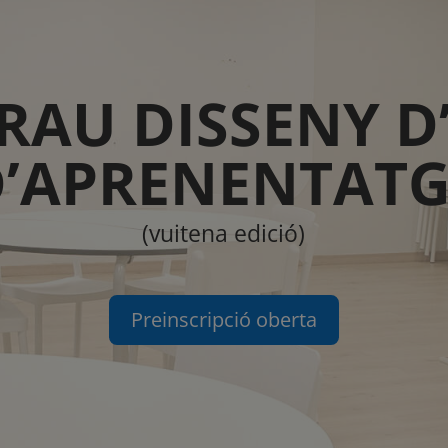
RAU DISSENY D’
D’APRENENTATG
(vuitena edició)
Preinscripció oberta