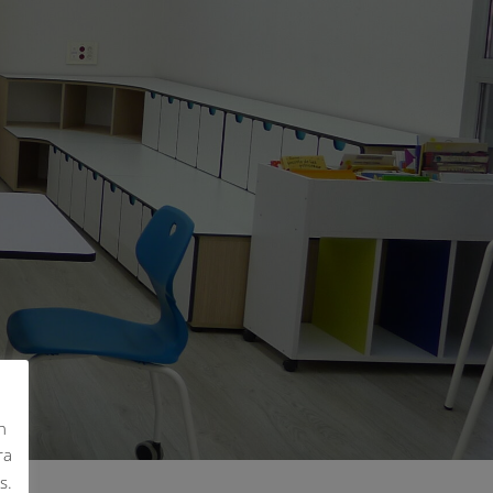
n
ra
s.