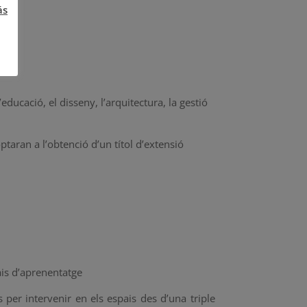
ás
educació, el disseny, l’arquitectura, la gestió
taran a l’obtenció d’un títol d’extensió
ais d’aprenentatge
s per intervenir en els espais des d’una triple