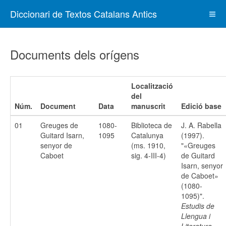
Diccionari de Textos Catalans Antics
Documents dels orígens
Localització
del
Núm.
Document
Data
manuscrit
Edició base
01
Greuges de
1080-
Biblioteca de
J. A. Rabella
Guitard Isarn,
1095
Catalunya
(1997).
senyor de
(ms. 1910,
"«Greuges
Caboet
sig. 4-III-4)
de Guitard
Isarn, senyor
de Caboet»
(1080-
1095)".
Estudis de
Llengua i