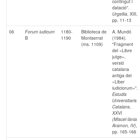
contingut i
datació".
Urgellia
, XIII,
pp. 11-13
06
Forum iudicum
1180-
Biblioteca de
A. Mundó
B
1190
Montserrat
(1984).
(ms. 1109)
"Fragment
del «Libre
jutge»,
versió
catalana
antiga del
«Liber
iudiciorum»".
Estudis
Universitaris
Catalans,
XXVI
(Miscel·lània
Aramon, IV)
,
pp. 165-166