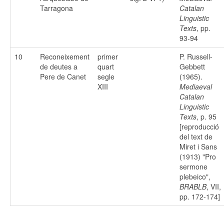
Tarragona
Catalan
Linguistic
Texts
, pp.
93-94
10
Reconeixement
primer
P. Russell-
de deutes a
quart
Gebbett
Pere de Canet
segle
(1965).
XIII
Mediaeval
Catalan
Linguistic
Texts
, p. 95
[reproducció
del text de
Miret i Sans
(1913) "Pro
sermone
plebeico",
BRABLB
, VII,
pp. 172-174]