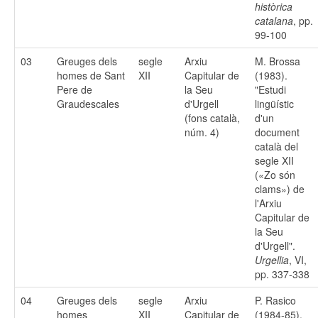
històrica
catalana
, pp.
99-100
03
Greuges dels
segle
Arxiu
M. Brossa
homes de Sant
XII
Capitular de
(1983).
Pere de
la Seu
"Estudi
Graudescales
d'Urgell
lingüístic
(fons català,
d'un
núm. 4)
document
català del
segle XII
(«Zo són
clams») de
l'Arxiu
Capitular de
la Seu
d'Urgell".
Urgellia
, VI,
pp. 337-338
04
Greuges dels
segle
Arxiu
P. Rasico
homes
XII
Capitular de
(1984-85).