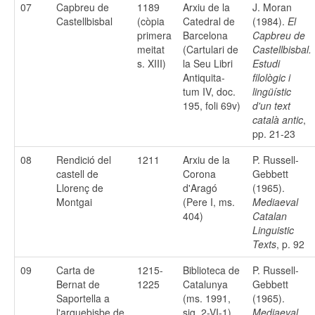
07
Capbreu de
1189
Arxiu de la
J. Moran
Castellbisbal
(còpia
Catedral de
(1984).
El
primera
Barcelona
Capbreu de
meitat
(Cartulari de
Castellbisbal.
s. XIII)
la Seu Libri
Estudi
Antiquita-
filològic i
tum IV, doc.
lingüístic
195, foli 69v)
d'un text
català antic
,
pp. 21-23
08
Rendició del
1211
Arxiu de la
P. Russell-
castell de
Corona
Gebbett
Llorenç de
d'Aragó
(1965).
Montgai
(Pere I, ms.
Mediaeval
404)
Catalan
Linguistic
Texts
, p. 92
09
Carta de
1215-
Biblioteca de
P. Russell-
Bernat de
1225
Catalunya
Gebbett
Saportella a
(ms. 1991,
(1965).
l'arquebisbe de
sig. 2-VI-1)
Mediaeval