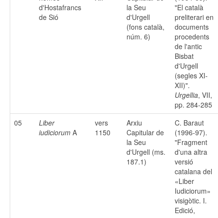
d'Hostafrancs
la Seu
"El català
de Sió
d'Urgell
preliterari en
(fons català,
documents
núm. 6)
procedents
de l'antic
Bisbat
d'Urgell
(segles XI-
XII)".
Urgellia
, VII,
pp. 284-285
05
Liber
vers
Arxiu
C. Baraut
iudiciorum
A
1150
Capitular de
(1996-97).
la Seu
"Fragment
d'Urgell (ms.
d'una altra
187.1)
versió
catalana del
«Liber
Iudiciorum»
visigòtic. I.
Edició,