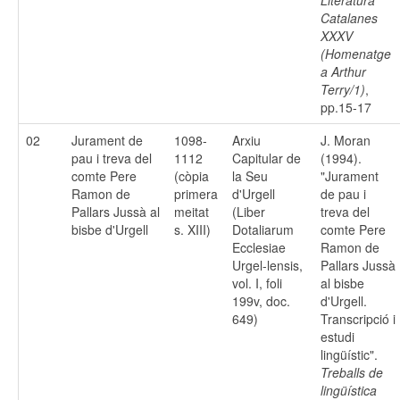
Literatura
Catalanes
XXXV
(Homenatge
a Arthur
Terry/1)
,
pp.15-17
02
Jurament de
1098-
Arxiu
J. Moran
pau i treva del
1112
Capitular de
(1994).
comte Pere
(còpia
la Seu
"Jurament
Ramon de
primera
d'Urgell
de pau i
Pallars Jussà al
meitat
(Liber
treva del
bisbe d'Urgell
s. XIII)
Dotaliarum
comte Pere
Ecclesiae
Ramon de
Urgel-lensis,
Pallars Jussà
vol. I, foli
al bisbe
199v, doc.
d'Urgell.
649)
Transcripció i
estudi
lingüístic".
Treballs de
lingüística