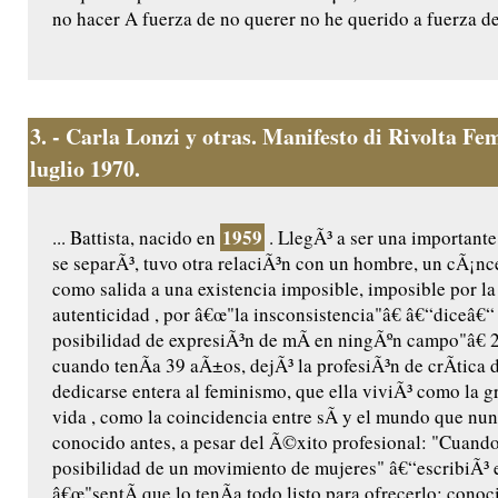
no hacer A fuerza de no querer no he querido a fuerza de.
3.
- Carla Lonzi y otras. Manifesto di Rivolta F
luglio 1970.
1959
... Battista, nacido en
. LlegÃ³ a ser una importante 
se separÃ³, tuvo otra relaciÃ³n con un hombre, un cÃ¡nce
como salida a una existencia imposible, imposible por la 
autenticidad , por â€œ"la insconsistencia"â€ â€“diceâ€
posibilidad de expresiÃ³n de mÃ­ en ningÃºn campo"â€ 2
cuando tenÃ­a 39 aÃ±os, dejÃ³ la profesiÃ³n de crÃ­tica d
dedicarse entera al feminismo, que ella viviÃ³ como la gr
vida , como la coincidencia entre sÃ­ y el mundo que nu
conocido antes, a pesar del Ã©xito profesional: "Cuando
posibilidad de un movimiento de mujeres" â€“escribiÃ³ 
â€œ"sentÃ­ que lo tenÃ­a todo listo para ofrecerlo: conoc