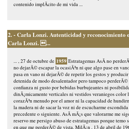
contenido implÃ­cito de mi vida ...
2.
- Carla Lonzi. Autenticidad y reconocimiento e
Carla Lonzi. ...
1959
... , 27 de octubre de
Estratagemas AsÃ­ no perder
no dejarÃ© escapar la ocasiÃ³n ni que algo pase en van
pasa en vano ni dejarÃ© de repetir los gestos y producir
detenida de modo desalentador pero tampoco perderÃ© 
confianza ni gusto por bebidas burbujeantes ni posibilid
dinÃ¡micamente verticales ni vestidos veraniegos color 
corazÃ³n menudo por el amor ni la capacidad de hundir
la madera ni de sacar la voz ni de escucharme escondida
precedente o siguiente. AsÃ­ mÃ¡s que valorarme me sig
reservo me persigo abuso de estratagemas porque temo 
en que me perderÃ© de vista. MilÃ¡n , 13 de abril de 19