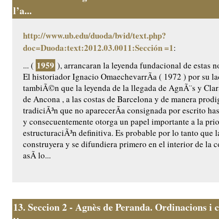
l’a...
http://www.ub.edu/duoda/bvid/text.php?
doc=Duoda:text:2012.03.0011:Sección =1
:
1959
... (
), arrancaran la leyenda fundacional de estas n
El historiador Ignacio OmaechevarrÃ­a ( 1972 ) por su l
tambiÃ©n que la leyenda de la llegada de AgnÃ¨s y Clar
de Ancona , a las costas de Barcelona y de manera prodig
tradiciÃ³n que no aparecerÃ­a consignada por escrito ha
y consecuentemente otorga un papel importante a la prio
estructuraciÃ³n definitiva. Es probable por lo tanto que l
construyera y se difundiera primero en el interior de la
asÃ­ lo...
13.
Seccion 2 - Agnès de Peranda. Ordinacions i c