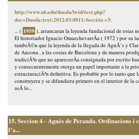
http://www.ub.edu/duoda/bvid/text.php?
doc=Duoda:text:2012.03.0011:Sección =3
:
1959
... (
), arrancaran la leyenda fundacional de estas n
El historiador Ignacio OmaechevarrÃ­a ( 1972 ) por su l
tambiÃ©n que la leyenda de la llegada de AgnÃ¨s y Clar
de Ancona , a las costas de Barcelona y de manera prodig
tradiciÃ³n que no aparecerÃ­a consignada por escrito ha
y consecuentemente otorga un papel importante a la prio
estructuraciÃ³n definitiva. Es probable por lo tanto que l
construyera y se difundiera primero en el interior de la
asÃ­ lo...
15.
Seccion 4 - Agnès de Peranda. Ordinacions i c
l’a...