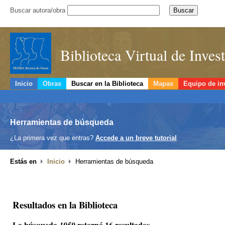
Buscar autora/obra
Biblioteca Virtual de Inve
Inicio
Obras
Buscar en la Biblioteca
Mapas
Equipo de in
Herramientas de búsqueda
¿La primera vez que entras?
Accede a un breve tutorial
.
Estás en
Inicio
Herramientas de búsqueda
Resultados en la Biblioteca
La búsqueda
retornó 16 resultados.