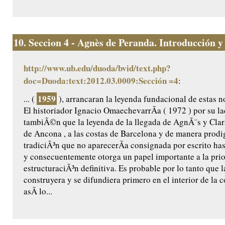
10.
Seccion 4 - Agnès de Peranda. Introducción y e
http://www.ub.edu/duoda/bvid/text.php?
doc=Duoda:text:2012.03.0009:Sección =4
:
1959
... (
), arrancaran la leyenda fundacional de estas n
El historiador Ignacio OmaechevarrÃ­a ( 1972 ) por su l
tambiÃ©n que la leyenda de la llegada de AgnÃ¨s y Clar
de Ancona , a las costas de Barcelona y de manera prodig
tradiciÃ³n que no aparecerÃ­a consignada por escrito ha
y consecuentemente otorga un papel importante a la prio
estructuraciÃ³n definitiva. Es probable por lo tanto que l
construyera y se difundiera primero en el interior de la
asÃ­ lo...