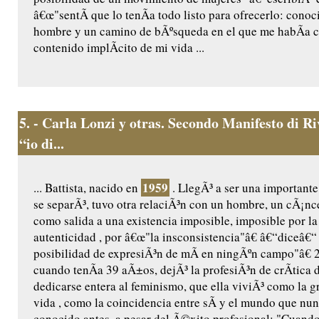
â€œ"sentÃ­ que lo tenÃ­a todo listo para ofrecerlo: conoc
hombre y un camino de bÃºsqueda en el que me habÃ­a 
contenido implÃ­cito de mi vida ...
5.
- Carla Lonzi y otras. Secondo Manifesto di R
“io di...
1959
... Battista, nacido en
. LlegÃ³ a ser una importante 
se separÃ³, tuvo otra relaciÃ³n con un hombre, un cÃ¡nce
como salida a una existencia imposible, imposible por la 
autenticidad , por â€œ"la insconsistencia"â€ â€“diceâ€
posibilidad de expresiÃ³n de mÃ­ en ningÃºn campo"â€ 2
cuando tenÃ­a 39 aÃ±os, dejÃ³ la profesiÃ³n de crÃ­tica d
dedicarse entera al feminismo, que ella viviÃ³ como la gr
vida , como la coincidencia entre sÃ­ y el mundo que nu
conocido antes, a pesar del Ã©xito profesional: "Cuando