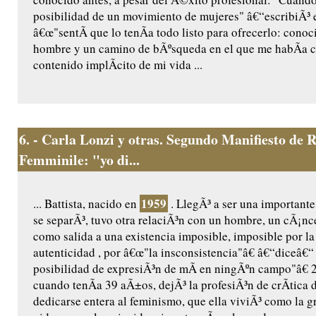
posibilidad de un movimiento de mujeres" â€“escribiÃ³ 
â€œ"sentÃ­ que lo tenÃ­a todo listo para ofrecerlo: conoc
hombre y un camino de bÃºsqueda en el que me habÃ­a 
contenido implÃ­cito de mi vida ...
6.
- Carla Lonzi y otras. Segundo Manifiesto de R
Femminile: "yo di...
1959
... Battista, nacido en
. LlegÃ³ a ser una importante 
se separÃ³, tuvo otra relaciÃ³n con un hombre, un cÃ¡nce
como salida a una existencia imposible, imposible por la 
autenticidad , por â€œ"la insconsistencia"â€ â€“diceâ€
posibilidad de expresiÃ³n de mÃ­ en ningÃºn campo"â€ 2
cuando tenÃ­a 39 aÃ±os, dejÃ³ la profesiÃ³n de crÃ­tica d
dedicarse entera al feminismo, que ella viviÃ³ como la gr