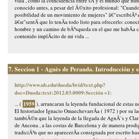
vida , como la coincidencia entre sÃ­ y el mundo que nu
conocido antes, a pesar del Ã©xito profesional: "Cuando
posibilidad de un movimiento de mujeres" â€“escribiÃ³ 
â€œ"sentÃ­ que lo tenÃ­a todo listo para ofrecerlo: conoc
hombre y un camino de bÃºsqueda en el que me habÃ­a 
contenido implÃ­cito de mi vida ...
7.
Seccion 1 - Agnès de Peranda. Introducción y ed
http://www.ub.edu/duoda/bvid/text.php?
doc=Duoda:text:2012.03.0009:Sección =1
:
1959
... (
), arrancaran la leyenda fundacional de estas n
El historiador Ignacio OmaechevarrÃ­a ( 1972 ) por su l
tambiÃ©n que la leyenda de la llegada de AgnÃ¨s y Clar
de Ancona , a las costas de Barcelona y de manera prodig
tradiciÃ³n que no aparecerÃ­a consignada por escrito ha