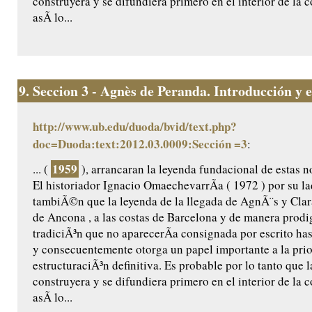
construyera y se difundiera primero en el interior de la
asÃ­ lo...
9.
Seccion 3 - Agnès de Peranda. Introducción y ed
http://www.ub.edu/duoda/bvid/text.php?
doc=Duoda:text:2012.03.0009:Sección =3
:
1959
... (
), arrancaran la leyenda fundacional de estas n
El historiador Ignacio OmaechevarrÃ­a ( 1972 ) por su l
tambiÃ©n que la leyenda de la llegada de AgnÃ¨s y Clar
de Ancona , a las costas de Barcelona y de manera prodig
tradiciÃ³n que no aparecerÃ­a consignada por escrito ha
y consecuentemente otorga un papel importante a la prio
estructuraciÃ³n definitiva. Es probable por lo tanto que l
construyera y se difundiera primero en el interior de la
asÃ­ lo...