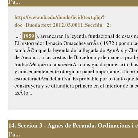
l’a...
http://www.ub.edu/duoda/bvid/text.php?
doc=Duoda:text:2012.03.0011:Sección =2
:
1959
... (
), arrancaran la leyenda fundacional de estas n
El historiador Ignacio OmaechevarrÃ­a ( 1972 ) por su l
tambiÃ©n que la leyenda de la llegada de AgnÃ¨s y Clar
de Ancona , a las costas de Barcelona y de manera prodig
tradiciÃ³n que no aparecerÃ­a consignada por escrito ha
y consecuentemente otorga un papel importante a la prio
estructuraciÃ³n definitiva. Es probable por lo tanto que l
construyera y se difundiera primero en el interior de la
asÃ­ lo...
14.
Seccion 3 - Agnès de Peranda. Ordinacions i c
l’a...