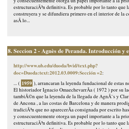
y consecuentemente otorga un papel importante a la prio
estructuraciÃ³n definitiva. Es probable por lo tanto que l
construyera y se difundiera primero en el interior de la
asÃ­ lo...
8.
Seccion 2 - Agnès de Peranda. Introducción y ed
http://www.ub.edu/duoda/bvid/text.php?
doc=Duoda:text:2012.03.0009:Sección =2
:
1959
... (
), arrancaran la leyenda fundacional de estas n
El historiador Ignacio OmaechevarrÃ­a ( 1972 ) por su l
tambiÃ©n que la leyenda de la llegada de AgnÃ¨s y Clar
de Ancona , a las costas de Barcelona y de manera prodig
tradiciÃ³n que no aparecerÃ­a consignada por escrito ha
y consecuentemente otorga un papel importante a la prio
estructuraciÃ³n definitiva. Es probable por lo tanto que l