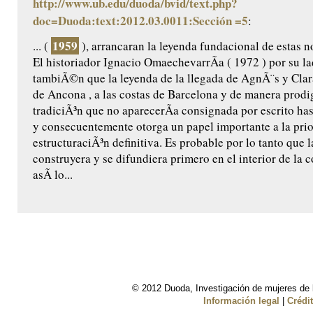
http://www.ub.edu/duoda/bvid/text.php?
doc=Duoda:text:2012.03.0011:Sección =5
:
1959
... (
), arrancaran la leyenda fundacional de estas n
El historiador Ignacio OmaechevarrÃ­a ( 1972 ) por su l
tambiÃ©n que la leyenda de la llegada de AgnÃ¨s y Clar
de Ancona , a las costas de Barcelona y de manera prodig
tradiciÃ³n que no aparecerÃ­a consignada por escrito ha
y consecuentemente otorga un papel importante a la prio
estructuraciÃ³n definitiva. Es probable por lo tanto que l
construyera y se difundiera primero en el interior de la
asÃ­ lo...
© 2012 Duoda, Investigación de mujeres de l
Información legal
|
Crédi