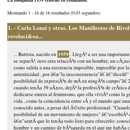
1959
Mostrando 1 - 16 de 16 resultados (0.03 segundos)
1.
- Carla Lonzi y otras. Los Manifiestos de Rivo
revoluci&oa...
1959
... Battista, nacido en
. LlegÃ³ a ser una importante 
se separÃ³, tuvo otra relaciÃ³n con un hombre, un cÃ¡nce
como salida a una existencia imposible, imposible por la 
autenticidad , por â€œ"la insconsistencia"â€ â€“diceâ€
posibilidad de expresiÃ³n de mÃ­ en ningÃºn campo"â€ 2
cuando tenÃ­a 39 aÃ±os, dejÃ³ la profesiÃ³n de crÃ­tica d
dedicarse entera al feminismo, que ella viviÃ³ como la gr
vida , como la coincidencia entre sÃ­ y el mundo que nu
conocido antes, a pesar del Ã©xito profesional: "Cuando
posibilidad de un movimiento de mujeres" â€“escribiÃ³ 
â€œ"sentÃ­ que lo tenÃ­a todo listo para ofrecerlo: conoc
hombre y un camino de bÃºsqueda en el que me habÃ­a 