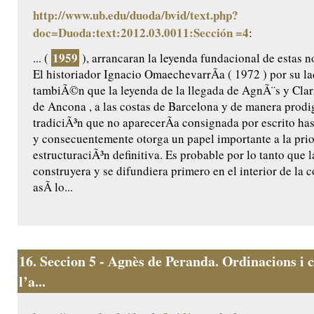
http://www.ub.edu/duoda/bvid/text.php?
doc=Duoda:text:2012.03.0011:Sección =4
:
1959
... (
), arrancaran la leyenda fundacional de estas n
El historiador Ignacio OmaechevarrÃ­a ( 1972 ) por su l
tambiÃ©n que la leyenda de la llegada de AgnÃ¨s y Clar
de Ancona , a las costas de Barcelona y de manera prodig
tradiciÃ³n que no aparecerÃ­a consignada por escrito ha
y consecuentemente otorga un papel importante a la prio
estructuraciÃ³n definitiva. Es probable por lo tanto que l
construyera y se difundiera primero en el interior de la
asÃ­ lo...
16.
Seccion 5 - Agnès de Peranda. Ordinacions i c
l’a...