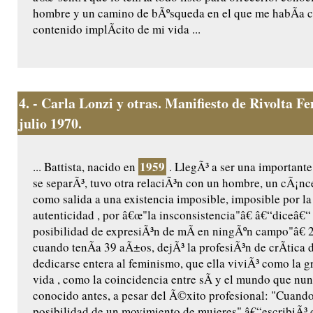
hombre y un camino de bÃºsqueda en el que me habÃ­a 
contenido implÃ­cito de mi vida ...
4.
- Carla Lonzi y otras. Manifiesto de Rivolta 
julio 1970.
1959
... Battista, nacido en
. LlegÃ³ a ser una importante 
se separÃ³, tuvo otra relaciÃ³n con un hombre, un cÃ¡nce
como salida a una existencia imposible, imposible por la 
autenticidad , por â€œ"la insconsistencia"â€ â€“diceâ€
posibilidad de expresiÃ³n de mÃ­ en ningÃºn campo"â€ 2
cuando tenÃ­a 39 aÃ±os, dejÃ³ la profesiÃ³n de crÃ­tica d
dedicarse entera al feminismo, que ella viviÃ³ como la gr
vida , como la coincidencia entre sÃ­ y el mundo que nu
conocido antes, a pesar del Ã©xito profesional: "Cuando
posibilidad de un movimiento de mujeres" â€“escribiÃ³ 