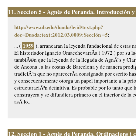
11.
Seccion 5 - Agnès de Peranda. Introducción y e
http://www.ub.edu/duoda/bvid/text.php?
doc=Duoda:text:2012.03.0009:Sección =5
:
1959
... (
), arrancaran la leyenda fundacional de estas n
El historiador Ignacio OmaechevarrÃ­a ( 1972 ) por su l
tambiÃ©n que la leyenda de la llegada de AgnÃ¨s y Clar
de Ancona , a las costas de Barcelona y de manera prodig
tradiciÃ³n que no aparecerÃ­a consignada por escrito ha
y consecuentemente otorga un papel importante a la prio
estructuraciÃ³n definitiva. Es probable por lo tanto que l
construyera y se difundiera primero en el interior de la
asÃ­ lo...
12.
Seccion 1 - Agnès de Peranda. Ordinacions i c