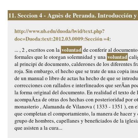
11.
Seccion 4 - Agnès de Peranda. Introducción y e
http://www.ub.edu/duoda/bvid/text.php?
doc=Duoda:text:2012.03.0009:Sección =4
:
voluntad
... , 2 , escritos con la
de conferir al documento
voluntad
formales que le otorgan solemnidad y una
cali
al principi de documento, calderones de los diferentes f
roja. Sin embargo, el hecho que se trate de una copia ins
de un manual o libro de actas ha hecho de que se introdu
correcciones con rallados e interlineados que serÃ­an po
la forma original del documento. En realidad el texto de
acompaÃ±a de otras dos hechas con posterioridad por ot
monasterio , Alamanda de Vilanova ( 1333 - 1351 ), en e
que completan el comportamiento, la manera de hacer y el
grupo de hombres, capellanes y beneficiados de la iglesi
que asisten a la cura...