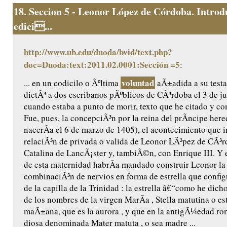
18.
Seccion 5 - Leonor López de Córdoba. Introd
edici...
http://www.ub.edu/duoda/bvid/text.php?
doc=Duoda:text:2011.02.0001:Sección =5
:
voluntad
... en un codicilo o Ãºltima
aÃ±adida a su testa
dictÃ³ a dos escribanos pÃºblicos de CÃ³rdoba el 3 de ju
cuando estaba a punto de morir, texto que he citado y c
Fue, pues, la concepciÃ³n por la reina del prÃ­ncipe her
nacerÃ­a el 6 de marzo de 1405), el acontecimiento que 
relaciÃ³n de privada o valida de Leonor LÃ³pez de CÃ³
Catalina de LancÃ¡ster y, tambiÃ©n, con Enrique III. Y 
de esta maternidad habrÃ­a mandado construir Leonor l
combinaciÃ³n de nervios en forma de estrella que confi
de la capilla de la Trinidad : la estrella â€“como he dic
de los nombres de la virgen MarÃ­a , Stella matutina o est
maÃ±ana, que es la aurora , y que en la antigÃ¼edad ro
diosa denominada Mater matuta , o sea madre ...