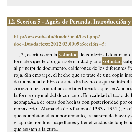
12.
Seccion 5 - Agnès de Peranda. Introducción y e
http://www.ub.edu/duoda/bvid/text.php?
doc=Duoda:text:2012.03.0009:Sección =5
:
voluntad
... , 2 , escritos con la
de conferir al documento
voluntad
formales que le otorgan solemnidad y una
cali
al principi de documento, calderones de los diferentes f
roja. Sin embargo, el hecho que se trate de una copia ins
de un manual o libro de actas ha hecho de que se introdu
correcciones con rallados e interlineados que serÃ­an po
la forma original del documento. En realidad el texto de
acompaÃ±a de otras dos hechas con posterioridad por ot
monasterio , Alamanda de Vilanova ( 1333 - 1351 ), en e
que completan el comportamiento, la manera de hacer y el
grupo de hombres, capellanes y beneficiados de la iglesi
que asisten a la cura...