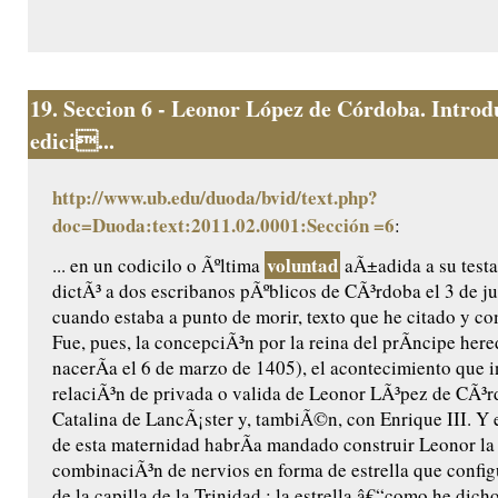
19.
Seccion 6 - Leonor López de Córdoba. Introd
edici...
http://www.ub.edu/duoda/bvid/text.php?
doc=Duoda:text:2011.02.0001:Sección =6
:
voluntad
... en un codicilo o Ãºltima
aÃ±adida a su testa
dictÃ³ a dos escribanos pÃºblicos de CÃ³rdoba el 3 de ju
cuando estaba a punto de morir, texto que he citado y c
Fue, pues, la concepciÃ³n por la reina del prÃ­ncipe her
nacerÃ­a el 6 de marzo de 1405), el acontecimiento que 
relaciÃ³n de privada o valida de Leonor LÃ³pez de CÃ³
Catalina de LancÃ¡ster y, tambiÃ©n, con Enrique III. Y 
de esta maternidad habrÃ­a mandado construir Leonor l
combinaciÃ³n de nervios en forma de estrella que confi
de la capilla de la Trinidad : la estrella â€“como he dic