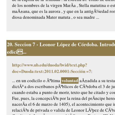
de los nombres de la virgen MarÃ­a , Stella matutina o est
maÃ±ana, que es la aurora , y que en la antigÃ¼edad ro
diosa denominada Mater matuta , o sea madre ...
20.
Seccion 7 - Leonor López de Córdoba. Introd
edici...
http://www.ub.edu/duoda/bvid/text.php?
doc=Duoda:text:2011.02.0001:Sección =7
:
voluntad
... en un codicilo o Ãºltima
aÃ±adida a su testa
dictÃ³ a dos escribanos pÃºblicos de CÃ³rdoba el 3 de ju
cuando estaba a punto de morir, texto que he citado y c
Fue, pues, la concepciÃ³n por la reina del prÃ­ncipe her
nacerÃ­a el 6 de marzo de 1405), el acontecimiento que 
relaciÃ³n de privada o valida de Leonor LÃ³pez de CÃ³