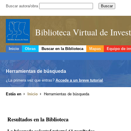
Buscar autora/obra
Biblioteca Virtual de Inve
Inicio
Obras
Buscar en la Biblioteca
Mapas
Equipo de in
Herramientas de búsqueda
¿La primera vez que entras?
Accede a un breve tutorial
.
Estás en
Inicio
Herramientas de búsqueda
Resultados en la Biblioteca
La búsqueda
retornó 61 resultados.