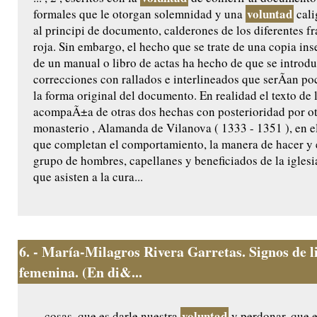
voluntad
formales que le otorgan solemnidad y una
cali
al principi de documento, calderones de los diferentes f
roja. Sin embargo, el hecho que se trate de una copia ins
de un manual o libro de actas ha hecho de que se introdu
correcciones con rallados e interlineados que serÃ­an po
la forma original del documento. En realidad el texto de
acompaÃ±a de otras dos hechas con posterioridad por ot
monasterio , Alamanda de Vilanova ( 1333 - 1351 ), en e
que completan el comportamiento, la manera de hacer y el
grupo de hombres, capellanes y beneficiados de la iglesi
que asisten a la cura...
6.
- María-Milagros Rivera Garretas. Signos de l
femenina. (En di&...
voluntad
... cosas, que es darle nuestra
y perdonar, que e