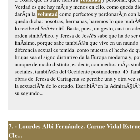
Verdad es que hay mÃ¡s y menos en ello, como queda dic
voluntad
darÃ¡n la
como perfectos y perdonarÃ¡n con l
queda dicha: nosotras, hermanas, haremos lo que pudiÃ
lo recibe el SeÃ±or â€. Basta, pues, un gesto, casi un a
orden simbÃ³lico, y Teresa de JesÃºs sabe que ha de se
finÃ­simo, porque sabe tambiÃ©n que vive en un mundo e
diferencia sexual es temida, como muestra el hecho de q
brujas sea el signo distintivo de la Europa moderna y, 
aunque de modo distinto, es decir, con medios mÃ¡s sim
sociales, tambiÃ©n del Occidente postmoderno. 45 Tam
obras de Teresa de Cartagena se percibe una y otra vez s
la sexuaciÃ³n de lo creado. EscribiÃ³ en la AdmiraÃ§iÃ
su segundo...
7.
- Lourdes Albi Fernández. Carme Vidal Estrue
Cle...