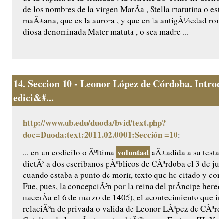
de los nombres de la virgen MarÃ­a , Stella matutina o est
maÃ±ana, que es la aurora , y que en la antigÃ¼edad ro
diosa denominada Mater matuta , o sea madre ...
14.
Seccion 10 - Leonor López de Córdoba. Intro
edici&#...
http://www.ub.edu/duoda/bvid/text.php?
doc=Duoda:text:2011.02.0001:Sección =10
:
voluntad
... en un codicilo o Ãºltima
aÃ±adida a su testa
dictÃ³ a dos escribanos pÃºblicos de CÃ³rdoba el 3 de ju
cuando estaba a punto de morir, texto que he citado y c
Fue, pues, la concepciÃ³n por la reina del prÃ­ncipe her
nacerÃ­a el 6 de marzo de 1405), el acontecimiento que 
relaciÃ³n de privada o valida de Leonor LÃ³pez de CÃ³