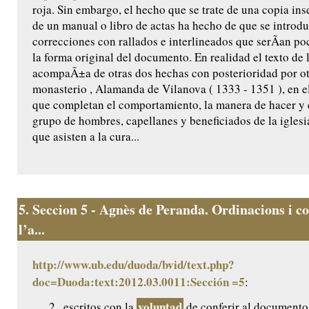
roja. Sin embargo, el hecho que se trate de una copia ins
de un manual o libro de actas ha hecho de que se introdu
correcciones con rallados e interlineados que serÃ­an po
la forma original del documento. En realidad el texto de
acompaÃ±a de otras dos hechas con posterioridad por ot
monasterio , Alamanda de Vilanova ( 1333 - 1351 ), en e
que completan el comportamiento, la manera de hacer y el
grupo de hombres, capellanes y beneficiados de la iglesi
que asisten a la cura...
5.
Seccion 5 - Agnès de Peranda. Ordinacions i co
l’a...
http://www.ub.edu/duoda/bvid/text.php?
doc=Duoda:text:2012.03.0011:Sección =5
:
voluntad
... , 2 , escritos con la
de conferir al documento