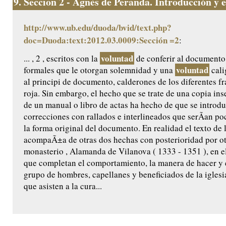
9.
Seccion 2 - Agnès de Peranda. Introducción y ed
http://www.ub.edu/duoda/bvid/text.php?
doc=Duoda:text:2012.03.0009:Sección =2
:
voluntad
... , 2 , escritos con la
de conferir al documento
voluntad
formales que le otorgan solemnidad y una
cali
al principi de documento, calderones de los diferentes f
roja. Sin embargo, el hecho que se trate de una copia ins
de un manual o libro de actas ha hecho de que se introdu
correcciones con rallados e interlineados que serÃ­an po
la forma original del documento. En realidad el texto de
acompaÃ±a de otras dos hechas con posterioridad por ot
monasterio , Alamanda de Vilanova ( 1333 - 1351 ), en e
que completan el comportamiento, la manera de hacer y el
grupo de hombres, capellanes y beneficiados de la iglesi
que asisten a la cura...