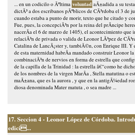
voluntad
... en un codicilo o Ãºltima
aÃ±adida a su testa
dictÃ³ a dos escribanos pÃºblicos de CÃ³rdoba el 3 de ju
cuando estaba a punto de morir, texto que he citado y c
Fue, pues, la concepciÃ³n por la reina del prÃ­ncipe her
nacerÃ­a el 6 de marzo de 1405), el acontecimiento que 
relaciÃ³n de privada o valida de Leonor LÃ³pez de CÃ³
Catalina de LancÃ¡ster y, tambiÃ©n, con Enrique III. Y 
de esta maternidad habrÃ­a mandado construir Leonor l
combinaciÃ³n de nervios en forma de estrella que confi
de la capilla de la Trinidad : la estrella â€“como he dic
de los nombres de la virgen MarÃ­a , Stella matutina o est
maÃ±ana, que es la aurora , y que en la antigÃ¼edad ro
diosa denominada Mater matuta , o sea madre ...
17.
Seccion 4 - Leonor López de Córdoba. Introd
edici...