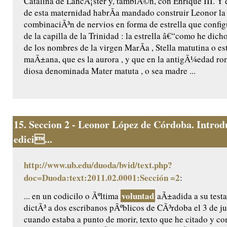
Catalina de LancÃ¡ster y, tambiÃ©n, con Enrique III. Y 
de esta maternidad habrÃ­a mandado construir Leonor l
combinaciÃ³n de nervios en forma de estrella que confi
de la capilla de la Trinidad : la estrella â€“como he dic
de los nombres de la virgen MarÃ­a , Stella matutina o est
maÃ±ana, que es la aurora , y que en la antigÃ¼edad ro
diosa denominada Mater matuta , o sea madre ...
15.
Seccion 2 - Leonor López de Córdoba. Introd
edici...
http://www.ub.edu/duoda/bvid/text.php?
doc=Duoda:text:2011.02.0001:Sección =2
:
voluntad
... en un codicilo o Ãºltima
aÃ±adida a su testa
dictÃ³ a dos escribanos pÃºblicos de CÃ³rdoba el 3 de ju
cuando estaba a punto de morir, texto que he citado y c