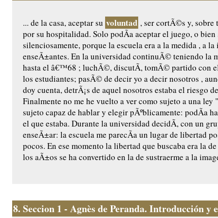
voluntad
... de la casa, aceptar su
, ser cortÃ©s y, sobre
por su hospitalidad. Solo podÃ­a aceptar el juego, o bien
silenciosamente, porque la escuela era a la medida , a l
enseÃ±antes. En la universidad continuÃ© teniendo la 
hasta el â€™68 ; luchÃ©, discutÃ­, tomÃ© partido con 
los estudiantes; pasÃ© de decir yo a decir nosotros , au
doy cuenta, detrÃ¡s de aquel nosotros estaba el riesgo de
Finalmente no me he vuelto a ver como sujeto a una ley 
sujeto capaz de hablar y elegir pÃºblicamente: podÃ­a hab
el que estaba. Durante la universidad decidÃ­, con un gr
enseÃ±ar: la escuela me parecÃ­a un lugar de libertad po
pocos. En ese momento la libertad que buscaba era la de 
los aÃ±os se ha convertido en la de sustraerme a la image
8.
Seccion 1 - Agnès de Peranda. Introducción y ed