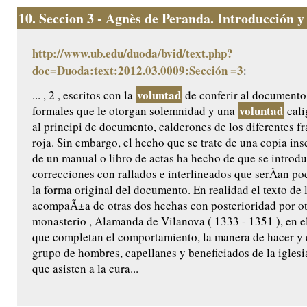
10.
Seccion 3 - Agnès de Peranda. Introducción y e
http://www.ub.edu/duoda/bvid/text.php?
doc=Duoda:text:2012.03.0009:Sección =3
:
voluntad
... , 2 , escritos con la
de conferir al documento
voluntad
formales que le otorgan solemnidad y una
cali
al principi de documento, calderones de los diferentes f
roja. Sin embargo, el hecho que se trate de una copia ins
de un manual o libro de actas ha hecho de que se introdu
correcciones con rallados e interlineados que serÃ­an po
la forma original del documento. En realidad el texto de
acompaÃ±a de otras dos hechas con posterioridad por ot
monasterio , Alamanda de Vilanova ( 1333 - 1351 ), en e
que completan el comportamiento, la manera de hacer y el
grupo de hombres, capellanes y beneficiados de la iglesi
que asisten a la cura...