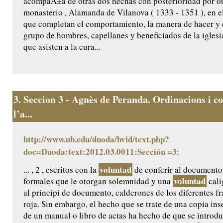
acompaÃ±a de otras dos hechas con posterioridad por ot
monasterio , Alamanda de Vilanova ( 1333 - 1351 ), en e
que completan el comportamiento, la manera de hacer y el
grupo de hombres, capellanes y beneficiados de la iglesi
que asisten a la cura...
3.
Seccion 3 - Agnès de Peranda. Ordinacions i co
l’a...
http://www.ub.edu/duoda/bvid/text.php?
doc=Duoda:text:2012.03.0011:Sección =3
:
voluntad
... , 2 , escritos con la
de conferir al documento
voluntad
formales que le otorgan solemnidad y una
cali
al principi de documento, calderones de los diferentes f
roja. Sin embargo, el hecho que se trate de una copia ins
de un manual o libro de actas ha hecho de que se introdu