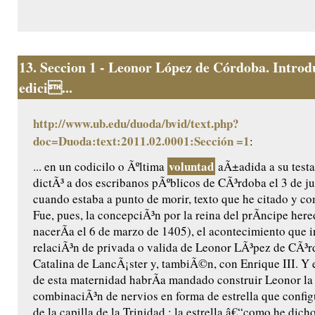
13.
Seccion 1 - Leonor López de Córdoba. Introd
edici...
http://www.ub.edu/duoda/bvid/text.php?
doc=Duoda:text:2011.02.0001:Sección =1
:
voluntad
... en un codicilo o Ãºltima
aÃ±adida a su testa
dictÃ³ a dos escribanos pÃºblicos de CÃ³rdoba el 3 de ju
cuando estaba a punto de morir, texto que he citado y c
Fue, pues, la concepciÃ³n por la reina del prÃ­ncipe her
nacerÃ­a el 6 de marzo de 1405), el acontecimiento que 
relaciÃ³n de privada o valida de Leonor LÃ³pez de CÃ³
Catalina de LancÃ¡ster y, tambiÃ©n, con Enrique III. Y 
de esta maternidad habrÃ­a mandado construir Leonor l
combinaciÃ³n de nervios en forma de estrella que confi
de la capilla de la Trinidad : la estrella â€“como he dic