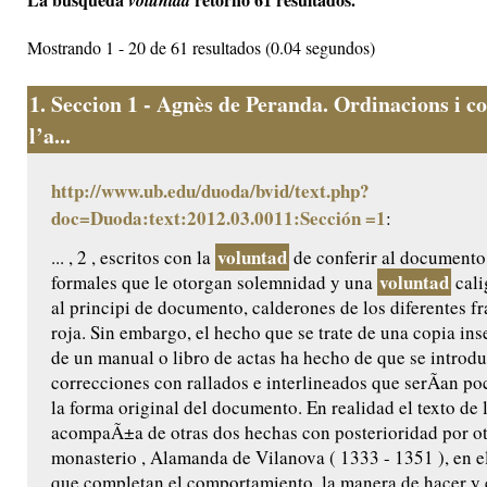
voluntad
Mostrando 1 - 20 de 61 resultados (0.04 segundos)
1.
Seccion 1 - Agnès de Peranda. Ordinacions i co
l’a...
http://www.ub.edu/duoda/bvid/text.php?
doc=Duoda:text:2012.03.0011:Sección =1
:
voluntad
... , 2 , escritos con la
de conferir al documento
voluntad
formales que le otorgan solemnidad y una
cali
al principi de documento, calderones de los diferentes f
roja. Sin embargo, el hecho que se trate de una copia ins
de un manual o libro de actas ha hecho de que se introdu
correcciones con rallados e interlineados que serÃ­an po
la forma original del documento. En realidad el texto de
acompaÃ±a de otras dos hechas con posterioridad por ot
monasterio , Alamanda de Vilanova ( 1333 - 1351 ), en e
que completan el comportamiento, la manera de hacer y el