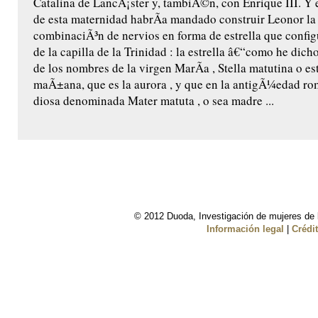
Catalina de LancÃ¡ster y, tambiÃ©n, con Enrique III. Y 
de esta maternidad habrÃ­a mandado construir Leonor l
combinaciÃ³n de nervios en forma de estrella que confi
de la capilla de la Trinidad : la estrella â€“como he dic
de los nombres de la virgen MarÃ­a , Stella matutina o est
maÃ±ana, que es la aurora , y que en la antigÃ¼edad ro
diosa denominada Mater matuta , o sea madre ...
© 2012 Duoda, Investigación de mujeres de l
Información legal
|
Crédi