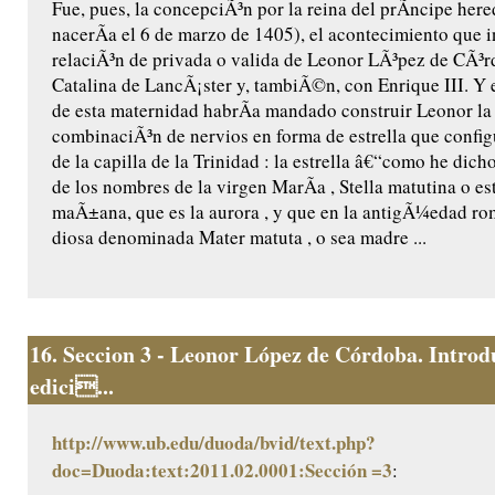
Fue, pues, la concepciÃ³n por la reina del prÃ­ncipe her
nacerÃ­a el 6 de marzo de 1405), el acontecimiento que 
relaciÃ³n de privada o valida de Leonor LÃ³pez de CÃ³
Catalina de LancÃ¡ster y, tambiÃ©n, con Enrique III. Y 
de esta maternidad habrÃ­a mandado construir Leonor l
combinaciÃ³n de nervios en forma de estrella que confi
de la capilla de la Trinidad : la estrella â€“como he dic
de los nombres de la virgen MarÃ­a , Stella matutina o est
maÃ±ana, que es la aurora , y que en la antigÃ¼edad ro
diosa denominada Mater matuta , o sea madre ...
16.
Seccion 3 - Leonor López de Córdoba. Introd
edici...
http://www.ub.edu/duoda/bvid/text.php?
doc=Duoda:text:2011.02.0001:Sección =3
: