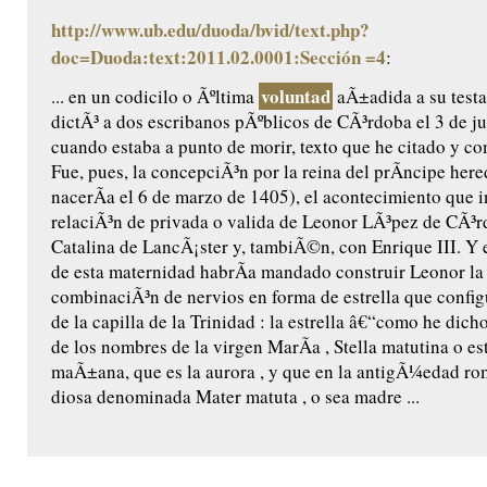
http://www.ub.edu/duoda/bvid/text.php?
doc=Duoda:text:2011.02.0001:Sección =4
:
voluntad
... en un codicilo o Ãºltima
aÃ±adida a su testa
dictÃ³ a dos escribanos pÃºblicos de CÃ³rdoba el 3 de ju
cuando estaba a punto de morir, texto que he citado y c
Fue, pues, la concepciÃ³n por la reina del prÃ­ncipe her
nacerÃ­a el 6 de marzo de 1405), el acontecimiento que 
relaciÃ³n de privada o valida de Leonor LÃ³pez de CÃ³
Catalina de LancÃ¡ster y, tambiÃ©n, con Enrique III. Y 
de esta maternidad habrÃ­a mandado construir Leonor l
combinaciÃ³n de nervios en forma de estrella que confi
de la capilla de la Trinidad : la estrella â€“como he dic
de los nombres de la virgen MarÃ­a , Stella matutina o est
maÃ±ana, que es la aurora , y que en la antigÃ¼edad ro
diosa denominada Mater matuta , o sea madre ...