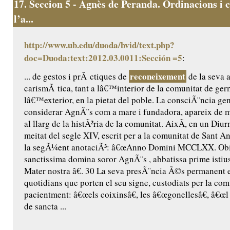
17.
Seccion 5 - Agnès de Peranda. Ordinacions i c
l’a...
http://www.ub.edu/duoda/bvid/text.php?
doc=Duoda:text:2012.03.0011:Sección =5
:
reconeixement
... de gestos i prÃ ctiques de
de la seva a
carismÃ tica, tant a lâ€™interior de la comunitat de ge
lâ€™exterior, en la pietat del poble. La consciÃ¨ncia ge
considerar AgnÃ¨s com a mare i fundadora, apareix de m
al llarg de la histÃ²ria de la comunitat. AixÃ­, en un Diur
meitat del segle XIV, escrit per a la comunitat de Sant Ant
la segÃ¼ent anotaciÃ³: â€œAnno Domini MCCLXX. Obiit
sanctissima domina soror AgnÃ¨s , abbatissa prime istius
Mater nostra â€. 30 La seva presÃ¨ncia Ã©s permanent 
quotidians que porten el seu signe, custodiats per la comu
pacientment: â€œels coixinsâ€, les â€œgonellesâ€, â€œl 
de sancta ...