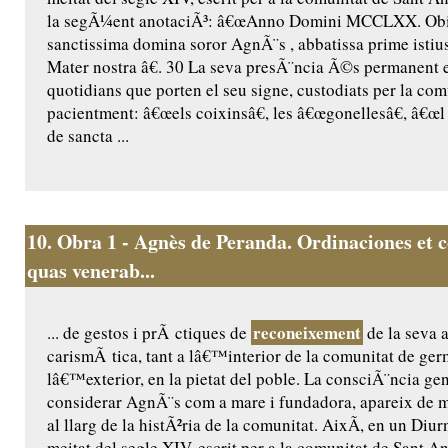
la segÃ¼ent anotaciÃ³: â€œAnno Domini MCCLXX. Obiit
sanctissima domina soror AgnÃ¨s , abbatissa prime istius
Mater nostra â€. 30 La seva presÃ¨ncia Ã©s permanent 
quotidians que porten el seu signe, custodiats per la comu
pacientment: â€œels coixinsâ€, les â€œgonellesâ€, â€œl 
de sancta ...
10.
Obra 1 - Agnès de Peranda. Ordinaciones et c
quas venerab...
reconeixement
... de gestos i prÃ ctiques de
de la seva a
carismÃ tica, tant a lâ€™interior de la comunitat de ge
lâ€™exterior, en la pietat del poble. La consciÃ¨ncia ge
considerar AgnÃ¨s com a mare i fundadora, apareix de m
al llarg de la histÃ²ria de la comunitat. AixÃ­, en un Diur
meitat del segle XIV, escrit per a la comunitat de Sant Ant