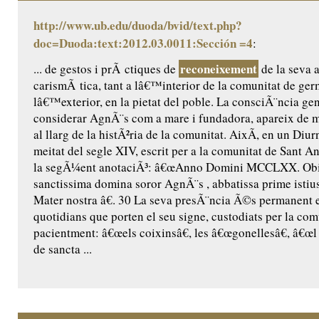
http://www.ub.edu/duoda/bvid/text.php?
doc=Duoda:text:2012.03.0011:Sección =4
:
reconeixement
... de gestos i prÃ ctiques de
de la seva a
carismÃ tica, tant a lâ€™interior de la comunitat de ge
lâ€™exterior, en la pietat del poble. La consciÃ¨ncia ge
considerar AgnÃ¨s com a mare i fundadora, apareix de m
al llarg de la histÃ²ria de la comunitat. AixÃ­, en un Diur
meitat del segle XIV, escrit per a la comunitat de Sant Ant
la segÃ¼ent anotaciÃ³: â€œAnno Domini MCCLXX. Obiit
sanctissima domina soror AgnÃ¨s , abbatissa prime istius
Mater nostra â€. 30 La seva presÃ¨ncia Ã©s permanent 
quotidians que porten el seu signe, custodiats per la comu
pacientment: â€œels coixinsâ€, les â€œgonellesâ€, â€œl 
de sancta ...