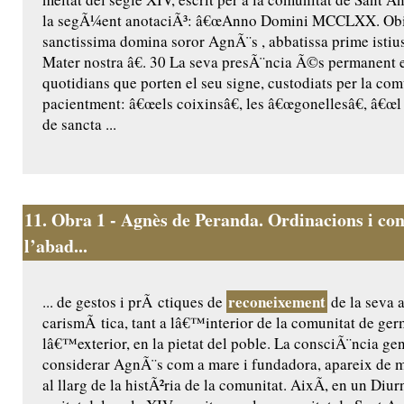
la segÃ¼ent anotaciÃ³: â€œAnno Domini MCCLXX. Obiit
sanctissima domina soror AgnÃ¨s , abbatissa prime istius
Mater nostra â€. 30 La seva presÃ¨ncia Ã©s permanent 
quotidians que porten el seu signe, custodiats per la comu
pacientment: â€œels coixinsâ€, les â€œgonellesâ€, â€œl 
de sancta ...
11.
Obra 1 - Agnès de Peranda. Ordinacions i con
l’abad...
reconeixement
... de gestos i prÃ ctiques de
de la seva a
carismÃ tica, tant a lâ€™interior de la comunitat de ge
lâ€™exterior, en la pietat del poble. La consciÃ¨ncia ge
considerar AgnÃ¨s com a mare i fundadora, apareix de m
al llarg de la histÃ²ria de la comunitat. AixÃ­, en un Diur