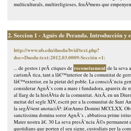
multiculturals, multireligioses, fenÃ²mens que empenyen 
2.
Seccion 1 - Agnès de Peranda. Introducción y ed
http://www.ub.edu/duoda/bvid/text.php?
doc=Duoda:text:2012.03.0009:Sección =1
:
reconeixement
... de gestos i prÃ ctiques de
de la seva a
carismÃ tica, tant a lâ€™interior de la comunitat de ge
lâ€™exterior, en la pietat del poble. La consciÃ¨ncia ge
considerar AgnÃ¨s com a mare i fundadora, apareix de m
al llarg de la histÃ²ria de la comunitat. AixÃ­, en un Diur
meitat del segle XIV, escrit per a la comunitat de Sant Ant
la segÃ¼ent anotaciÃ³: â€œAnno Domini MCCLXX. Obiit
sanctissima domina soror AgnÃ¨s , abbatissa prime istius
Mater nostra â€. 30 La seva presÃ¨ncia Ã©s permanent 
quotidians que porten el seu signe, custodiats per la comu