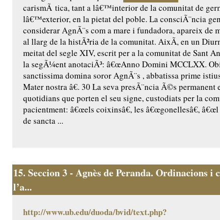
carismÃ tica, tant a lâ€™interior de la comunitat de ge
lâ€™exterior, en la pietat del poble. La consciÃ¨ncia ge
considerar AgnÃ¨s com a mare i fundadora, apareix de m
al llarg de la histÃ²ria de la comunitat. AixÃ­, en un Diur
meitat del segle XIV, escrit per a la comunitat de Sant Ant
la segÃ¼ent anotaciÃ³: â€œAnno Domini MCCLXX. Obiit
sanctissima domina soror AgnÃ¨s , abbatissa prime istius
Mater nostra â€. 30 La seva presÃ¨ncia Ã©s permanent 
quotidians que porten el seu signe, custodiats per la comu
pacientment: â€œels coixinsâ€, les â€œgonellesâ€, â€œl 
de sancta ...
15.
Seccion 3 - Agnès de Peranda. Ordinacions i c
l’a...
http://www.ub.edu/duoda/bvid/text.php?