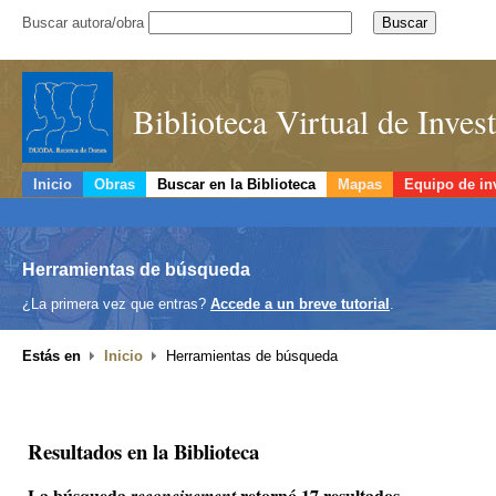
Buscar autora/obra
Biblioteca Virtual de Inve
Inicio
Obras
Buscar en la Biblioteca
Mapas
Equipo de in
Herramientas de búsqueda
¿La primera vez que entras?
Accede a un breve tutorial
.
Estás en
Inicio
Herramientas de búsqueda
Resultados en la Biblioteca
La búsqueda
retornó 17 resultados.