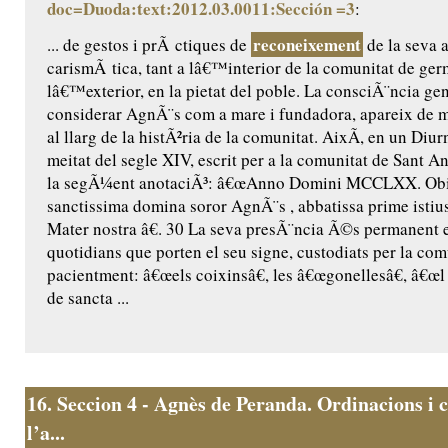
doc=Duoda:text:2012.03.0011:Sección =3
:
reconeixement
... de gestos i prÃ ctiques de
de la seva a
carismÃ tica, tant a lâ€™interior de la comunitat de ge
lâ€™exterior, en la pietat del poble. La consciÃ¨ncia ge
considerar AgnÃ¨s com a mare i fundadora, apareix de m
al llarg de la histÃ²ria de la comunitat. AixÃ­, en un Diur
meitat del segle XIV, escrit per a la comunitat de Sant Ant
la segÃ¼ent anotaciÃ³: â€œAnno Domini MCCLXX. Obiit
sanctissima domina soror AgnÃ¨s , abbatissa prime istius
Mater nostra â€. 30 La seva presÃ¨ncia Ã©s permanent 
quotidians que porten el seu signe, custodiats per la comu
pacientment: â€œels coixinsâ€, les â€œgonellesâ€, â€œl 
de sancta ...
16.
Seccion 4 - Agnès de Peranda. Ordinacions i c
l’a...