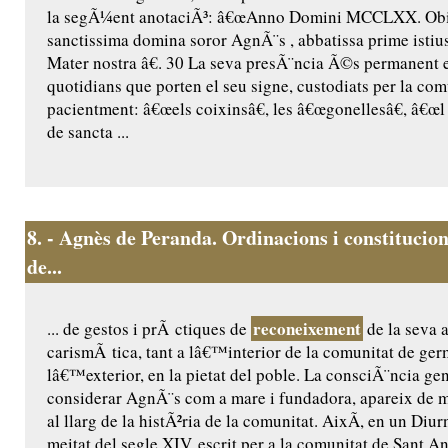
la segÃ¼ent anotaciÃ³: â€œAnno Domini MCCLXX. Obiit
sanctissima domina soror AgnÃ¨s , abbatissa prime istius
Mater nostra â€. 30 La seva presÃ¨ncia Ã©s permanent 
quotidians que porten el seu signe, custodiats per la comu
pacientment: â€œels coixinsâ€, les â€œgonellesâ€, â€œl 
de sancta ...
8.
- Agnès de Peranda. Ordinacions i constitucion
de...
reconeixement
... de gestos i prÃ ctiques de
de la seva a
carismÃ tica, tant a lâ€™interior de la comunitat de ge
lâ€™exterior, en la pietat del poble. La consciÃ¨ncia ge
considerar AgnÃ¨s com a mare i fundadora, apareix de m
al llarg de la histÃ²ria de la comunitat. AixÃ­, en un Diur
meitat del segle XIV, escrit per a la comunitat de Sant Ant