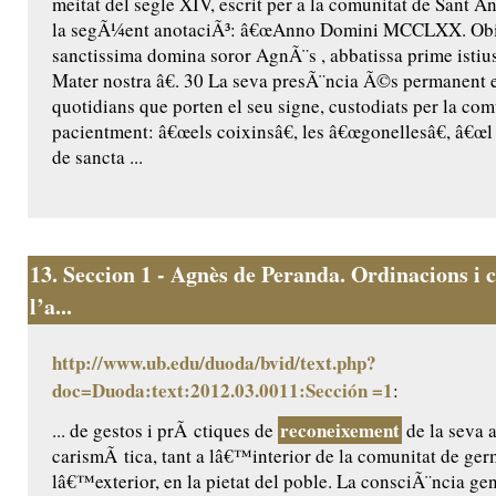
meitat del segle XIV, escrit per a la comunitat de Sant Ant
la segÃ¼ent anotaciÃ³: â€œAnno Domini MCCLXX. Obiit
sanctissima domina soror AgnÃ¨s , abbatissa prime istius
Mater nostra â€. 30 La seva presÃ¨ncia Ã©s permanent 
quotidians que porten el seu signe, custodiats per la comu
pacientment: â€œels coixinsâ€, les â€œgonellesâ€, â€œl 
de sancta ...
13.
Seccion 1 - Agnès de Peranda. Ordinacions i c
l’a...
http://www.ub.edu/duoda/bvid/text.php?
doc=Duoda:text:2012.03.0011:Sección =1
:
reconeixement
... de gestos i prÃ ctiques de
de la seva a
carismÃ tica, tant a lâ€™interior de la comunitat de ge
lâ€™exterior, en la pietat del poble. La consciÃ¨ncia ge