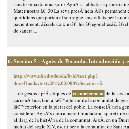
sanctissima domina soror AgnÃ¨s , abbatissa prime istius
Mater nostra â€. 30 La seva presÃ¨ncia Ã©s permanent 
quotidians que porten el seu signe, custodiats per la comu
pacientment: â€œels coixinsâ€, les â€œgonellesâ€, â€œl 
de sancta ...
6.
Seccion 5 - Agnès de Peranda. Introducción y ed
http://www.ub.edu/duoda/bvid/text.php?
doc=Duoda:text:2012.03.0009:Sección =5
:
reconeixement
... de gestos i prÃ ctiques de
de la seva a
carismÃ tica, tant a lâ€™interior de la comunitat de ge
lâ€™exterior, en la pietat del poble. La consciÃ¨ncia ge
considerar AgnÃ¨s com a mare i fundadora, apareix de m
al llarg de la histÃ²ria de la comunitat. AixÃ­, en un Diur
meitat del segle XIV, escrit per a la comunitat de Sant Ant