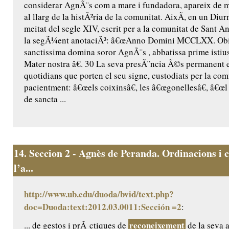
considerar AgnÃ¨s com a mare i fundadora, apareix de m
al llarg de la histÃ²ria de la comunitat. AixÃ­, en un Diur
meitat del segle XIV, escrit per a la comunitat de Sant Ant
la segÃ¼ent anotaciÃ³: â€œAnno Domini MCCLXX. Obiit
sanctissima domina soror AgnÃ¨s , abbatissa prime istius
Mater nostra â€. 30 La seva presÃ¨ncia Ã©s permanent 
quotidians que porten el seu signe, custodiats per la comu
pacientment: â€œels coixinsâ€, les â€œgonellesâ€, â€œl 
de sancta ...
14.
Seccion 2 - Agnès de Peranda. Ordinacions i c
l’a...
http://www.ub.edu/duoda/bvid/text.php?
doc=Duoda:text:2012.03.0011:Sección =2
:
reconeixement
... de gestos i prÃ ctiques de
de la seva a