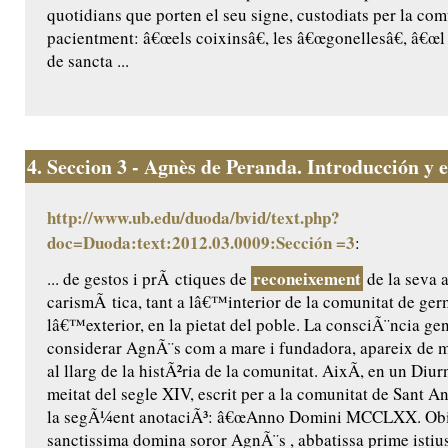
quotidians que porten el seu signe, custodiats per la comu
pacientment: â€œels coixinsâ€, les â€œgonellesâ€, â€œl 
de sancta ...
4.
Seccion 3 - Agnès de Peranda. Introducción y ed
http://www.ub.edu/duoda/bvid/text.php?
doc=Duoda:text:2012.03.0009:Sección =3
:
reconeixement
... de gestos i prÃ ctiques de
de la seva a
carismÃ tica, tant a lâ€™interior de la comunitat de ge
lâ€™exterior, en la pietat del poble. La consciÃ¨ncia ge
considerar AgnÃ¨s com a mare i fundadora, apareix de m
al llarg de la histÃ²ria de la comunitat. AixÃ­, en un Diur
meitat del segle XIV, escrit per a la comunitat de Sant Ant
la segÃ¼ent anotaciÃ³: â€œAnno Domini MCCLXX. Obiit
sanctissima domina soror AgnÃ¨s , abbatissa prime istius