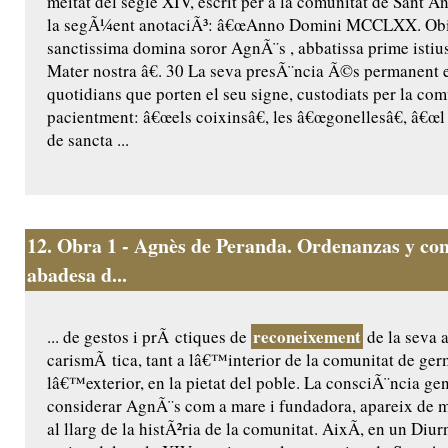
meitat del segle XIV, escrit per a la comunitat de Sant Ant
la segÃ¼ent anotaciÃ³: â€œAnno Domini MCCLXX. Obiit
sanctissima domina soror AgnÃ¨s , abbatissa prime istius
Mater nostra â€. 30 La seva presÃ¨ncia Ã©s permanent 
quotidians que porten el seu signe, custodiats per la comu
pacientment: â€œels coixinsâ€, les â€œgonellesâ€, â€œl 
de sancta ...
12.
Obra 1 - Agnès de Peranda. Ordenanzas y cons
abadesa d...
reconeixement
... de gestos i prÃ ctiques de
de la seva a
carismÃ tica, tant a lâ€™interior de la comunitat de ge
lâ€™exterior, en la pietat del poble. La consciÃ¨ncia ge
considerar AgnÃ¨s com a mare i fundadora, apareix de m
al llarg de la histÃ²ria de la comunitat. AixÃ­, en un Diur