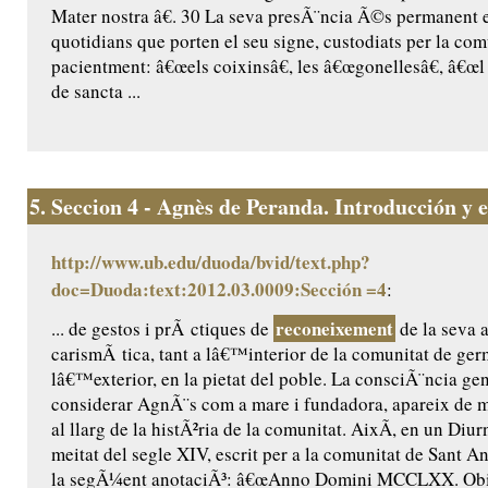
Mater nostra â€. 30 La seva presÃ¨ncia Ã©s permanent 
quotidians que porten el seu signe, custodiats per la comu
pacientment: â€œels coixinsâ€, les â€œgonellesâ€, â€œl 
de sancta ...
5.
Seccion 4 - Agnès de Peranda. Introducción y ed
http://www.ub.edu/duoda/bvid/text.php?
doc=Duoda:text:2012.03.0009:Sección =4
:
reconeixement
... de gestos i prÃ ctiques de
de la seva a
carismÃ tica, tant a lâ€™interior de la comunitat de ge
lâ€™exterior, en la pietat del poble. La consciÃ¨ncia ge
considerar AgnÃ¨s com a mare i fundadora, apareix de m
al llarg de la histÃ²ria de la comunitat. AixÃ­, en un Diur
meitat del segle XIV, escrit per a la comunitat de Sant Ant
la segÃ¼ent anotaciÃ³: â€œAnno Domini MCCLXX. Obiit