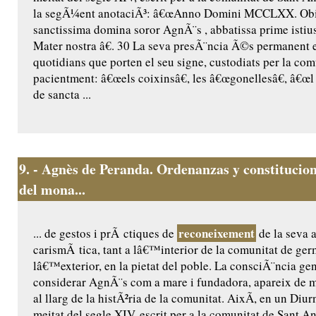
la segÃ¼ent anotaciÃ³: â€œAnno Domini MCCLXX. Obiit
sanctissima domina soror AgnÃ¨s , abbatissa prime istius
Mater nostra â€. 30 La seva presÃ¨ncia Ã©s permanent 
quotidians que porten el seu signe, custodiats per la comu
pacientment: â€œels coixinsâ€, les â€œgonellesâ€, â€œl 
de sancta ...
9.
- Agnès de Peranda. Ordenanzas y constitucion
del mona...
reconeixement
... de gestos i prÃ ctiques de
de la seva a
carismÃ tica, tant a lâ€™interior de la comunitat de ge
lâ€™exterior, en la pietat del poble. La consciÃ¨ncia ge
considerar AgnÃ¨s com a mare i fundadora, apareix de m
al llarg de la histÃ²ria de la comunitat. AixÃ­, en un Diur
meitat del segle XIV, escrit per a la comunitat de Sant Ant