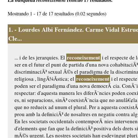
reconeixement
Mostrando 1 - 17 de 17 resultados (0.02 segundos)
1.
- Lourdes Albi Fernández. Carme Vidal Estrue
Cle...
reconeixement
... i de les jerarquies. El
i el respecte de 
ser en el futur el punt de partida d'una nova cohabitaciÃ
discriminaciÃ³ sexual Ã©s el paradigma de la discrimina
reconeixement
religiosa , lingÃ¼Ã­stica; el
i el respecte
poden ser el paradigma d'una nova democrÃ cia. ConÃ¨ix
respectar: d'aquesta manera les diferÃ¨ncies poden coexi
es, ni separacions, sinÃ³ coexistÃ¨ncia que no anulâ€¢la 
que no redueix ad unum el plural. Per a aquesta coexistÃ
prou amb la definiciÃ³ de nosaltres en negatiu contra al
En les societats occidentals contemporÃ nies intervenen
d'elements que fan que la definiciÃ³ positiva dels drets s
mÃ©s urgent. Les nostres societats han esdevingut pluri