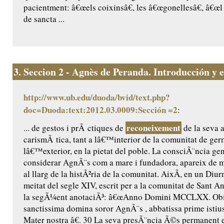
pacientment: â€œels coixinsâ€, les â€œgonellesâ€, â€œl 
de sancta ...
3.
Seccion 2 - Agnès de Peranda. Introducción y ed
http://www.ub.edu/duoda/bvid/text.php?
doc=Duoda:text:2012.03.0009:Sección =2
:
reconeixement
... de gestos i prÃ ctiques de
de la seva a
carismÃ tica, tant a lâ€™interior de la comunitat de ge
lâ€™exterior, en la pietat del poble. La consciÃ¨ncia ge
considerar AgnÃ¨s com a mare i fundadora, apareix de m
al llarg de la histÃ²ria de la comunitat. AixÃ­, en un Diur
meitat del segle XIV, escrit per a la comunitat de Sant Ant
la segÃ¼ent anotaciÃ³: â€œAnno Domini MCCLXX. Obiit
sanctissima domina soror AgnÃ¨s , abbatissa prime istius
Mater nostra â€. 30 La seva presÃ¨ncia Ã©s permanent 