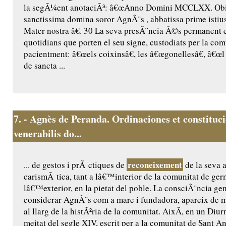
la segÃ¼ent anotaciÃ³: â€œAnno Domini MCCLXX. Obiit
sanctissima domina soror AgnÃ¨s , abbatissa prime istius
Mater nostra â€. 30 La seva presÃ¨ncia Ã©s permanent 
quotidians que porten el seu signe, custodiats per la comu
pacientment: â€œels coixinsâ€, les â€œgonellesâ€, â€œl 
de sancta ...
7.
- Agnès de Peranda. Ordinaciones et constituc
venerabilis do...
reconeixement
... de gestos i prÃ ctiques de
de la seva a
carismÃ tica, tant a lâ€™interior de la comunitat de ge
lâ€™exterior, en la pietat del poble. La consciÃ¨ncia ge
considerar AgnÃ¨s com a mare i fundadora, apareix de m
al llarg de la histÃ²ria de la comunitat. AixÃ­, en un Diur
meitat del segle XIV, escrit per a la comunitat de Sant Ant