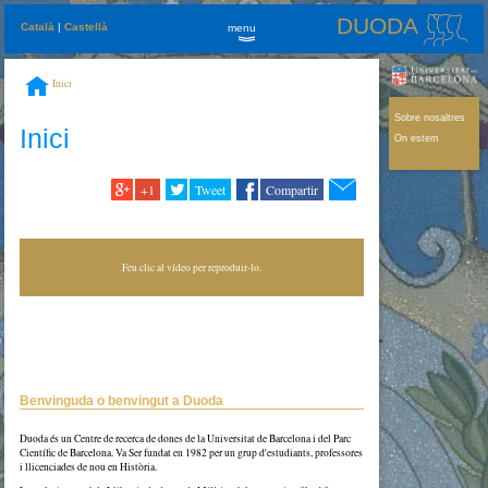
DUODA
Català
|
Castellà
menu
»
Inici
Sobre nosaltres
Inici
On estem
+1
Tweet
Compartir
Feu clic al vídeo per reproduir-lo.
Benvinguda o benvingut a Duoda
Duoda és un Centre de recerca de dones de la Universitat de Barcelona i del Parc
Científic de Barcelona. Va Ser fundat en 1982 per un grup d'estudiants, professores
i llicenciades de nou en Història.