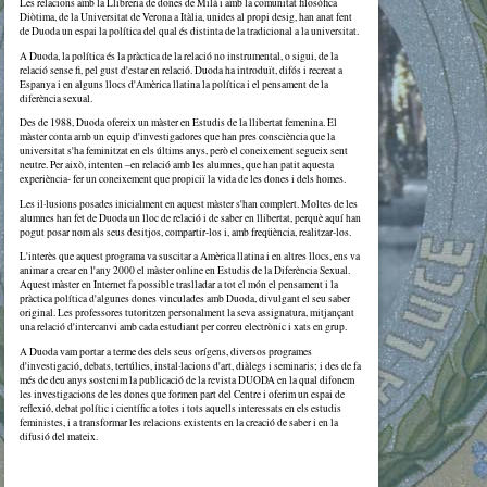
Les relacions amb la Llibreria de dones de Milà i amb la comunitat filosòfica
Diòtima, de la Universitat de Verona a Itàlia, unides al propi desig, han anat fent
de Duoda un espai la política del qual és distinta de la tradicional a la universitat.
A Duoda, la política és la pràctica de la relació no instrumental, o sigui, de la
relació sense fi, pel gust d'estar en relació. Duoda ha introduït, difós i recreat a
Espanya i en alguns llocs d'Amèrica llatina la política i el pensament de la
diferència sexual.
Des de 1988, Duoda ofereix un màster en Estudis de la llibertat femenina. El
màster conta amb un equip d'investigadores que han pres consciència que la
universitat s'ha feminitzat en els últims anys, però el coneixement segueix sent
neutre. Per això, intenten –en relació amb les alumnes, que han patit aquesta
experiència- fer un coneixement que propiciï la vida de les dones i dels homes.
Les il·lusions posades inicialment en aquest màster s'han complert. Moltes de les
alumnes han fet de Duoda un lloc de relació i de saber en llibertat, perquè aquí han
pogut posar nom als seus desitjos, compartir-los i, amb freqüència, realitzar-los.
L'interès que aquest programa va suscitar a Amèrica llatina i en altres llocs, ens va
animar a crear en l'any 2000 el màster online en Estudis de la Diferència Sexual.
Aquest màster en Internet fa possible traslladar a tot el món el pensament i la
pràctica política d'algunes dones vinculades amb Duoda, divulgant el seu saber
original. Les professores tutoritzen personalment la seva assignatura, mitjançant
una relació d'intercanvi amb cada estudiant per correu electrònic i xats en grup.
A Duoda vam portar a terme des dels seus orígens, diversos programes
d'investigació, debats, tertúlies, instal·lacions d'art, diàlegs i seminaris; i des de fa
més de deu anys sostenim la publicació de la revista DUODA en la qual difonem
les investigacions de les dones que formen part del Centre i oferim un espai de
reflexió, debat polític i científic a totes i tots aquells interessats en els estudis
feministes, i a transformar les relacions existents en la creació de saber i en la
difusió del mateix.