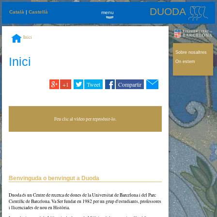
DUODA
Català
|
Castellà
menu
»
Inici
Sobre nosaltres
Inici
On estem
+1
Tweet
Compartir
Feu clic al vídeo per reproduir-lo.
Benvinguda o benvingut a Duoda
Duoda és un Centre de recerca de dones de la Universitat de Barcelona i del Parc
Científic de Barcelona. Va Ser fundat en 1982 per un grup d'estudiants, professores
i llicenciades de nou en Història.