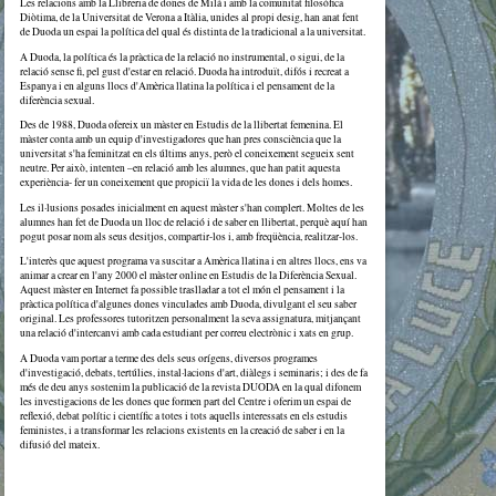
Les relacions amb la Llibreria de dones de Milà i amb la comunitat filosòfica
Diòtima, de la Universitat de Verona a Itàlia, unides al propi desig, han anat fent
de Duoda un espai la política del qual és distinta de la tradicional a la universitat.
A Duoda, la política és la pràctica de la relació no instrumental, o sigui, de la
relació sense fi, pel gust d'estar en relació. Duoda ha introduït, difós i recreat a
Espanya i en alguns llocs d'Amèrica llatina la política i el pensament de la
diferència sexual.
Des de 1988, Duoda ofereix un màster en Estudis de la llibertat femenina. El
màster conta amb un equip d'investigadores que han pres consciència que la
universitat s'ha feminitzat en els últims anys, però el coneixement segueix sent
neutre. Per això, intenten –en relació amb les alumnes, que han patit aquesta
experiència- fer un coneixement que propiciï la vida de les dones i dels homes.
Les il·lusions posades inicialment en aquest màster s'han complert. Moltes de les
alumnes han fet de Duoda un lloc de relació i de saber en llibertat, perquè aquí han
pogut posar nom als seus desitjos, compartir-los i, amb freqüència, realitzar-los.
L'interès que aquest programa va suscitar a Amèrica llatina i en altres llocs, ens va
animar a crear en l'any 2000 el màster online en Estudis de la Diferència Sexual.
Aquest màster en Internet fa possible traslladar a tot el món el pensament i la
pràctica política d'algunes dones vinculades amb Duoda, divulgant el seu saber
original. Les professores tutoritzen personalment la seva assignatura, mitjançant
una relació d'intercanvi amb cada estudiant per correu electrònic i xats en grup.
A Duoda vam portar a terme des dels seus orígens, diversos programes
d'investigació, debats, tertúlies, instal·lacions d'art, diàlegs i seminaris; i des de fa
més de deu anys sostenim la publicació de la revista DUODA en la qual difonem
les investigacions de les dones que formen part del Centre i oferim un espai de
reflexió, debat polític i científic a totes i tots aquells interessats en els estudis
feministes, i a transformar les relacions existents en la creació de saber i en la
difusió del mateix.