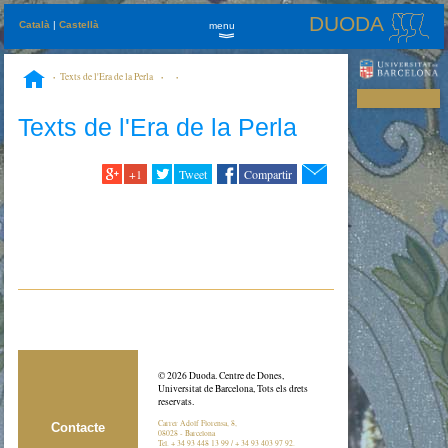
DUODA
Català
|
Castellà
menu
»
Texts de l'Era de la Perla
Texts de l'Era de la Perla
+1
Tweet
Compartir
© 2026 Duoda. Centre de Dones,
Universitat de Barcelona, Tots els drets
reservats.
Carrer Adolf Florensa, 8,
Contacte
08028 - Barcelona
Tel. + 34 93 448 13 99 / + 34 93 403 97 92.