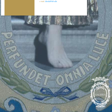
e-mail:
duoda@ub.edu
GALERIA