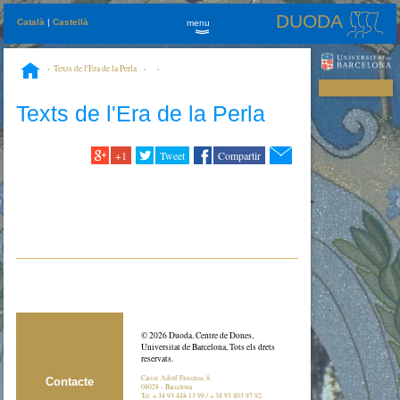
DUODA
Català
|
Castellà
menu
»
Texts de l'Era de la Perla
Texts de l'Era de la Perla
+1
Tweet
Compartir
© 2026 Duoda. Centre de Dones,
Universitat de Barcelona, Tots els drets
reservats.
Carrer Adolf Florensa, 8,
Contacte
08028 - Barcelona
Tel. + 34 93 448 13 99 / + 34 93 403 97 92.