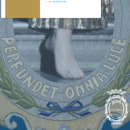
e-mail:
duoda@ub.edu
GALERIA