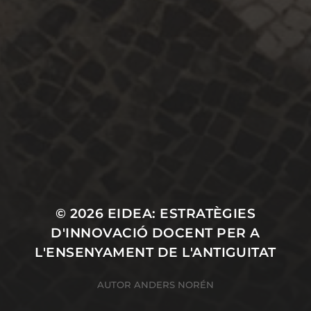
CATEGORIES
CONGRESSOS
DIDACTICA
ITINERARIS
seminari transversal
SEMINARIS
Sense categoria
© 2026
EIDEA: ESTRATÈGIES
D'INNOVACIÓ DOCENT PER A
L'ENSENYAMENT DE L'ANTIGUITAT
AUTOR
ANDERS NORÉN