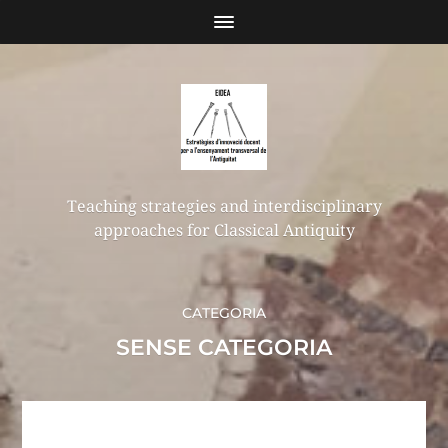
Teaching strategies and interdisciplinary
approaches for Classical Antiquity
CATEGORIA
SENSE CATEGORIA