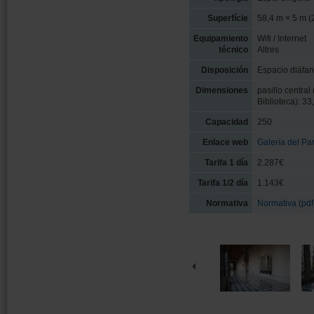
Superfície
58,4 m × 5 m (
Equipamiento
Wifi / Internet
técnico
Altres
Disposición
Espacio diáfan
Dimensiones
pasillo central
Biblioteca): 3
Capacidad
250
Enlace web
Galería del Pa
Tarifa 1 día
2.287€
Tarifa 1/2 día
1.143€
Normativa
Normativa (pdf