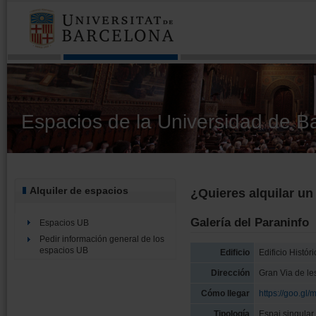
aquí
Espacios de la Universidad de B
Alquiler de espacios
¿Quieres alquilar un
Galería del Paraninfo
Espacios UB
Pedir información general de los
espacios UB
Edificio
Edificio Histór
Dirección
Gran Via de le
Cómo llegar
https://goo.gl
Tipología
Espai singular