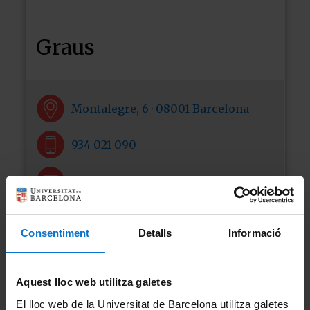
Graus
Montalegre, 6 · 08001 Barcelona
934 021 090
secretariagih@ub.edu
www.ub.edu/geografia-historia/
Consentiment
Detalls
Informació
Totes les facultats
Aquest lloc web utilitza galetes
El lloc web de la Universitat de Barcelona utilitza galetes