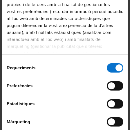
pròpies i de tercers amb la finalitat de gestionar les
vostres preferències (recordar informació perquè accediu
POTSER TAMBÉ
al lloc web amb determinades característiques que
puguin diferenciar la vostra experiència de la d’altres
T'INTERESSA
usuaris), amb finalitats estadístiques (analitzar com
interactueu amb el lloc web) i amb finalitats de
màrqueting (gestionar la publicitat que s’ofereix
Butlletí
adequant-la en funció dels vostres hàbits de navegació).
Per obtenir més informació sobre les galetes podeu
Selecció
consultar la
Política de galetes del lloc web de la
Requeriments
de
Universitat de Barcelona
.
Admissions
consentiment
Preferències
Allotjament
Estadístiques
Beques
Màrqueting