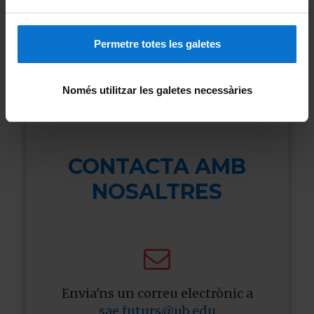
Llengües
Permetre totes les galetes
Fullet de Graus 2026-2027
Només utilitzar les galetes necessàries
CONTACTA AMB
NOSALTRES

Envia'ns un correu electrònic a
sae.futurs@ub.edu