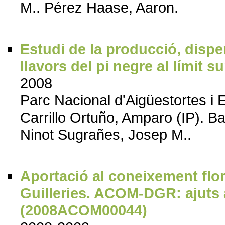
M.. Pérez Haase, Aaron.
Estudi de la producció, disper
llavors del pi negre al límit s
2008
Parc Nacional d'Aigüestortes i 
Carrillo Ortuño, Amparo (IP). Bat
Ninot Sugrañes, Josep M..
Aportació al coneixement florí
Guilleries. ACOM-DGR: ajuts a
(2008ACOM00044)