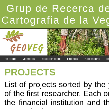
Grup de Recerca de
Cartografia de la Ve
The group
Members
Research fields
Projects
Publications
Te
PROJECTS
List of projects sorted by the
of the first researcher. Each on
the financial institution and