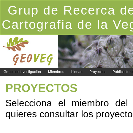
Grup de Recerca de
Cartografia de la Ve
Grupo de Investigación
Miembros
Líneas
Proyectos
Publicacion
PROYECTOS
Selecciona el miembro del 
quieres consultar los proyecto