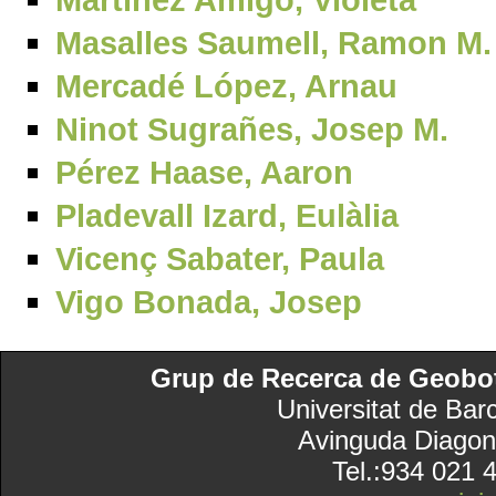
Masalles Saumell, Ramon M.
Mercadé López, Arnau
Ninot Sugrañes, Josep M.
Pérez Haase, Aaron
Pladevall Izard, Eulàlia
Vicenç Sabater, Paula
Vigo Bonada, Josep
Grup de Recerca de Geobotà
Universitat de Bar
Avinguda Diagon
Tel.:934 021 