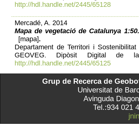
http://hdl.handle.net/2445/65128
Mercadé, A. 2014
Mapa de vegetació de Catalunya 1:50.
[mapa]
.
Departament de Territori i Sostenibilita
GEOVEG. Dipòsit Digital de la 
http://hdl.handle.net/2445/65125
Grup de Recerca de Geobotà
Universitat de Bar
Avinguda Diagon
Tel.:934 021 
jn