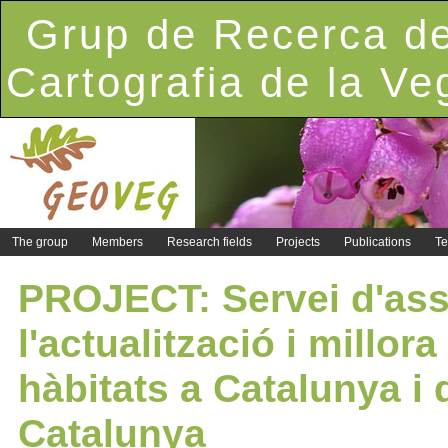
Grup de Recerca de
Cartografia de la Ve
The group
Members
Research fields
Projects
Publications
Te
PROJECT: Servei d'assi
l'actualització i millora
hàbitats a Catalunya i
Catalunya