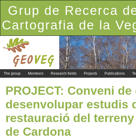
Grup de Recerca de
Cartografia de la Ve
The group
Members
Research fields
Projects
Publications
Te
PROJECT: Conveni de c
desenvolupar estudis d
restauració del terreny
de Cardona