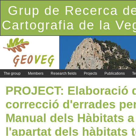
Grup de Recerca de
Cartografia de la Ve
The group
Members
Research fields
Projects
Publications
Te
PROJECT: Elaboració d
correcció d'errades per
Manual dels Hàbitats a
l'apartat dels hàbitats t