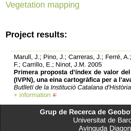
Vegetation mapping
Project results:
Marull, J.; Pino, J.; Carreras, J.; Ferré, A.
F.; Carrillo, E.; Ninot, J.M. 2005
Primera proposta d’índex de valor del
(IVPN), una eina cartogràfica per a l’a
Butlletí de la Institució Catalana d'Històri
+ information
Grup de Recerca de Geobotà
Universitat de Bar
Avinguda Diagon