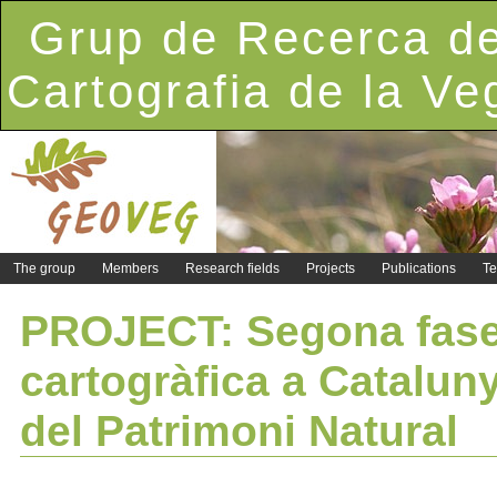
Grup de Recerca de
Cartografia de la Ve
The group
Members
Research fields
Projects
Publications
Te
PROJECT: Segona fase d
cartogràfica a Cataluny
del Patrimoni Natural