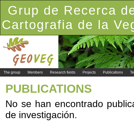
Grup de Recerca de
Cartografia de la Ve
The group
Members
Research fields
Projects
Publications
Te
PUBLICATIONS
No se han encontrado public
de investigación.