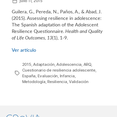
julio 11, 2015
Fecha
de
Guilera, G., Pereda, N., Paños, A., & Abad, J.
la
entrada
(2015). Assessing resilience in adolescence:
The Spanish adaptation of the Adolescent
Resilience Questionnaire.
Health and Quality
of Life Outcomes, 13
(1), 1-9.
Ver artículo
2015
,
Adaptación
,
Adolescencia
,
ARQ
,
Cuestionario de resiliencia adolescente
,
Etiquetas
España
,
Evaluación
,
Infancia
,
Metodología
,
Resiliencia
,
Validación