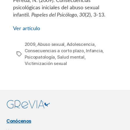
Pereda, N. (2009). Consecuencias
la
entrada
psicológicas iniciales del abuso sexual
infantil.
Papeles del Psicólogo, 30
(2), 3-13.
Ver artículo
2009
,
Abuso sexual
,
Adolescencia
,
Consecuencias a corto plazo
,
Infancia
,
Etiquetas
Psicopatología
,
Salud mental
,
Victimización sexual
Conócenos