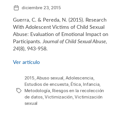
diciembre 23, 2015
Fecha
de
Guerra, C. & Pereda, N. (2015). Research
la
entrada
With Adolescent Victims of Child Sexual
Abuse: Evaluation of Emotional Impact on
Participants.
Journal of Child Sexual Abuse,
24
(8), 943-958.
Ver artículo
2015
,
Abuso sexual
,
Adolescencia
,
Estudios de encuesta
,
Ética
,
Infancia
,
Metodología
,
Riesgos en la recolección
Etiquetas
de datos
,
Victimización
,
Victimización
sexual