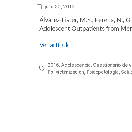
julio 30, 2016
Fecha
de
Álvarez-Lister, M.S., Pereda, N., Gu
la
entrada
Adolescent Outpatients from Ment
Ver artículo
2016
,
Adolescencia
,
Cuestionario de vi
Etiquetas
Polivictimización
,
Psicopatología
,
Salu
Categorías