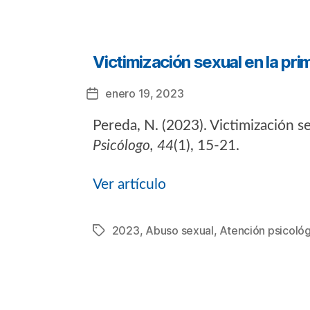
Categorías
Victimización sexual en la pri
enero 19, 2023
Fecha
de
Pereda, N. (2023). Victimización se
la
entrada
Psicólogo, 44
(1), 15-21.
Ver artículo
2023
,
Abuso sexual
,
Atención psicológ
Etiquetas