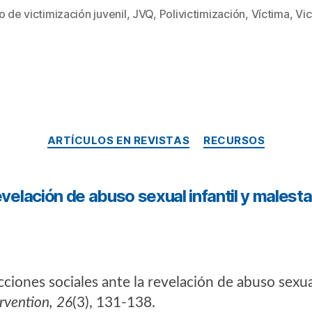
o de victimización juvenil
,
JVQ
,
Polivictimización
,
Víctima
,
Vic
ARTÍCULOS EN REVISTAS
RECURSOS
evelación de abuso sexual infantil y malest
eacciones sociales ante la revelación de abuso sexua
rvention, 26
(3), 131-138.