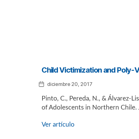
Categorías
Child Victimization and Poly-
diciembre 20, 2017
Fecha
de
Pinto, C., Pereda, N., & Álvarez-L
la
entrada
of Adolescents in Northern Chile.
Ver artículo