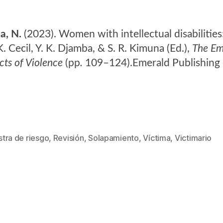
a, N.
(2023). Women with intellectual disabilities
K. Cecil, Y. K. Djamba, & S. R. Kimuna (Ed.),
The Em
cts of Violence
(pp
.
109–124).Emerald Publishing 
tra de riesgo
,
Revisión
,
Solapamiento
,
Víctima
,
Victimario