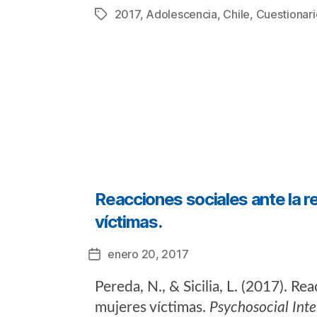
2017
,
Adolescencia
,
Chile
,
Cuestionari
Etiquetas
Categorías
Reacciones sociales ante la r
víctimas.
enero 20, 2017
Fecha
de
Pereda, N., & Sicilia, L. (2017). R
la
entrada
mujeres víctimas.
Psychosocial Inte