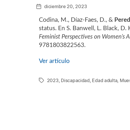
diciembre 20, 2023
Fecha
de
Codina, M., Díaz-Faes, D., &
Pered
la
entrada
status. En S. Banwell, L. Black, D. 
Feminist Perspectives on Women’s A
9781803822563.
Ver artículo
2023
,
Discapacidad
,
Edad adulta
,
Mues
Etiquetas