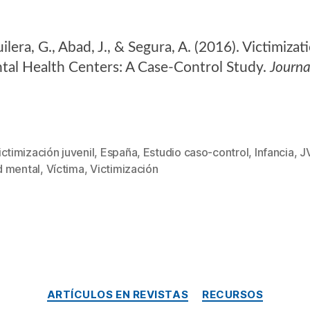
ilera, G., Abad, J., & Segura, A. (2016). Victimiza
al Health Centers: A Case-Control Study.
Journa
ctimización juvenil
,
España
,
Estudio caso-control
,
Infancia
,
J
d mental
,
Víctima
,
Victimización
ARTÍCULOS EN REVISTAS
RECURSOS