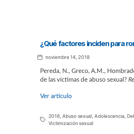
Categorías
¿Qué factores inciden para ro
noviembre 14, 2018
Fecha
de
Pereda, N., Greco, A.M., Hombrado, 
la
entrada
de las víctimas de abuso sexual?
Re
Ver artículo
2018
,
Abuso sexual
,
Adolescencia
,
Del
Etiquetas
Victimización sexual