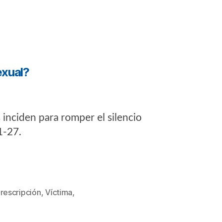
exual?
 inciden para romper el silencio
 1-27.
rescripción
,
Víctima
,