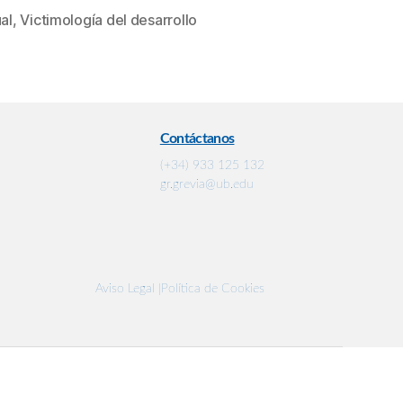
al
,
Victimología del desarrollo
Contáctanos
(+34) 933 125 132
gr.grevia@ub.edu
Aviso Legal |
Política de Cookies