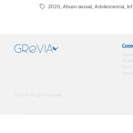
2020
,
Abuso sexual
,
Adolescencia
,
In
Etiquetas
Conó
Valor
Proye
Recur
Equip
2024 © All rights reserved