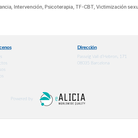
fancia
,
Intervención
,
Psicoterapia
,
TF-CBT
,
Victimización sexu
cenos
Dirección
es
Passeig Vall d’Hebron, 171
ctos
08035 Barcelona
sos
os
Powered by