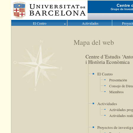
Centre 
Grupo de Invest
El Centro
Actividades
Proyect
Mapa del web
Centre d´Estudis ‘An
i Història Econòmica
El Centro
Presentación
Consejo de Dire
Miembros
Actividades
Actividades pro
Actividades real
Proyectos de investig