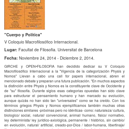
"Cuerpo y Política"
V Coloquio Macrofilosófico Internacional.
Lugar:
Facultat de Filosofia. Universitat de Barcelona
Fecha:
Noviembre 24, 2014 - Diciembre 2, 2014.
GIRCHE y OPEN•FILOSOFIA han decidido dedicar su V Coloquio
Macrofilosófico Internacional a la ''Vigencia de la categorización Physis y
Nomos'' Llevan a cabo una call for papers internacional, abren el
mencionado debate y preparan una futura publicación. ''En muchos aspectos
la distinción entre Physis y Nomos es la constituyente clave de Occidente y
de ''su'' filosofía. Durante siglos esas categorias opuestas han sido clave
para estructurar el pensamiento humano y han marcado su evolución,
aunque quizás no han sido tan ''universales'' como se ha creído. Con los
términos griegos Physis y Nomos ejemplificamos también muchas otras
distinciones similares -próximas pero no idénticas- como: naturaleza/ cultura,
biologico/ social, natural/ convencional, animal/ humano, fisico/ normativo,
ley determinista/ ley jurídico-axiológica, permanente / histórico, sin cambio/
en evolución, natural/ artificial, creado-por-Dios / labor-humana, libertinaje/