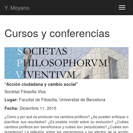
Y. Moyano
Toggl
navig
Cursos y conferencias
“Acción ciudadana y cambio social”
Societat Filosofia Viva
Lugar:
Facultat de Filosofia, Universitat de Barcelona
Fecha:
Diciembre 11, 2015
¿Cómo y por qué se producen los cambios políticos? ¿Se pueden anticipar o
planificar sus resultados? ¿Es posible incidir sobre su evolución? ¿Cuáles
cambios políticos son beneficiosos y cuáles son perjudiciales? ¿Cuáles son
duraderos? La reflexión sobre los mecanismos y los efectos de la acción