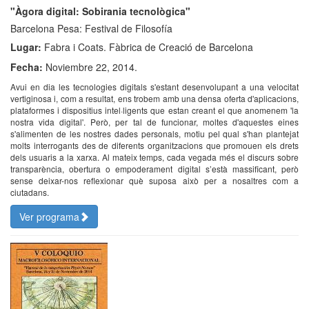
"Àgora digital: Sobirania tecnològica"
Barcelona Pesa: Festival de Filosofía
Lugar:
Fabra i Coats. Fàbrica de Creació de Barcelona
Fecha:
Noviembre 22, 2014.
Avui en dia les tecnologies digitals s'estant desenvolupant a una velocitat
vertiginosa i, com a resultat, ens trobem amb una densa oferta d'aplicacions,
plataformes i dispositius intel·ligents que estan creant el que anomenem 'la
nostra vida digital'. Però, per tal de funcionar, moltes d'aquestes eines
s'alimenten de les nostres dades personals, motiu pel qual s'han plantejat
molts interrogants des de diferents organitzacions que promouen els drets
dels usuaris a la xarxa. Al mateix temps, cada vegada més el discurs sobre
transparència, obertura o empoderament digital s’està massificant, però
sense deixar-nos reflexionar què suposa això per a nosaltres com a
ciutadans.
Ver programa