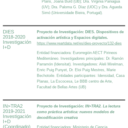
Plans, Joana Burd (UB); Dra. Virginia Paniagua
(UV); Dra. Paloma G. Díaz (UOC) y Dra. Agueda
Simó (Universidade Bieira, Portugal).
DIES
Proyecto de Investigación: DIES. Dispositivos de
2018-2020
activación artística y Espacios digitales.
Investigación
https://www.reartdata.net/es/dies-proyecto/132-dies
I+D
Entidad financiadora: Eurorregión AECT Pirineos
Mediterráneo. Investigadores principales: Dr. Ramón
Parramón (Idensitat). Investigadores: Aleli Mirelman,
Enric Puig Punyet, Dr. Eloi Puig Mestres, Marie
Bechotoile. Entidades participantes: Idensidad, Casa
Planas, La Escocesa, Le BBB centro de Arte,
Facultad de Bellas Artes (UB)
IN>TRA2
Proyecto de Investigación:
IN>TRA2. La lectura
2019-2021
como práctica artística: nuevos modelos de
Investigación
decodificación creativa
I+D
(Coordinado)
Entidad financiadora: Ministerio de Ciencia,