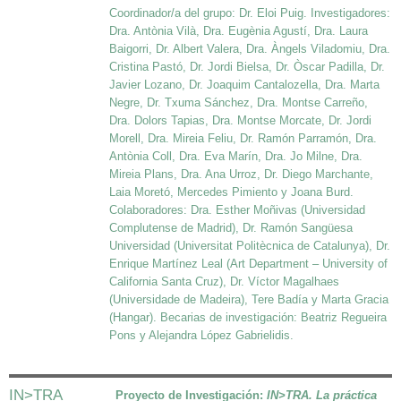
Coordinador/a del grupo: Dr. Eloi Puig. Investigadores:
Dra. Antònia Vilà, Dra. Eugènia Agustí, Dra. Laura
Baigorri, Dr. Albert Valera, Dra. Àngels Viladomiu, Dra.
Cristina Pastó, Dr. Jordi Bielsa, Dr. Òscar Padilla, Dr.
Javier Lozano, Dr. Joaquim Cantalozella, Dra. Marta
Negre, Dr. Txuma Sánchez, Dra. Montse Carreño,
Dra. Dolors Tapias, Dra. Montse Morcate, Dr. Jordi
Morell, Dra. Mireia Feliu, Dr. Ramón Parramón, Dra.
Antònia Coll, Dra. Eva Marín, Dra. Jo Milne, Dra.
Mireia Plans, Dra. Ana Urroz, Dr. Diego Marchante,
Laia Moretó, Mercedes Pimiento y Joana Burd.
Colaboradores: Dra. Esther Moñivas (Universidad
Complutense de Madrid), Dr. Ramón Sangüesa
Universidad (Universitat Politècnica de Catalunya), Dr.
Enrique Martínez Leal (Art Department – University of
California Santa Cruz), Dr. Víctor Magalhaes
(Universidade de Madeira), Tere Badía y Marta Gracia
(Hangar). Becarias de investigación: Beatriz Regueira
Pons y Alejandra López Gabrielidis.
IN>TRA
Proyecto de Investigación:
IN>TRA. La práctica