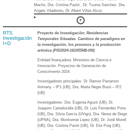
Macho, Dra. Cristina Pastó , Dr. Txuma Sanchez, Dra.
Angels Viladomiu, Dr. Albert Viñas Alcoz.
Detalles
RTS
Proyecto de Investigación:
Residencias
Investigación
Temporales Situadas.
Cambios de paradigma en
I+D
la investigación, los procesos y la producción
artística
(PID2024-161055NB-I00)
Entidad finançadora: Ministerio de Ciencia e
Innovación. Proyectos de Generación de
Conocimiento 2024
Investigadores principales: Dr. Ramon Parramon
Arimany – IP1 (UB), Dra. Marta Negre Busó – IP2
(UB)
Investigadores: Dra. Eugenia Agusti (UB), Dr.
Joaquim Cantalozella (UB), Dr. Luis Fernández Pons
(UB), Dra. Silvia García (UVigo), Dra. Nerea de Diego
(UPNA), Dra. Montserrat Lopez (UB), Dr. Jordi Morell
(UB), Dra. Cristina Pastó (UB), Dr. Eloi Puig (UB),