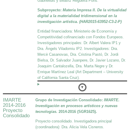
Gabrielidis y Beatriz Regueira Pons.
Subproyecto:
Materia Impresa II. De la virtualidad
digital a la materialidad tridimensional en la
investigación artística. (HAR2015-63952-C3-2-P)
Entidad financiadora: Ministerio de Economía y
Competitividad cofinanciado con Fondos Europeos.
Investigadores principales: Dr. Albert Valera IP1 y
Dra. Àngels Viladomiu IP2. Investigadores: Dra.
Mercè Casanovas, Dra. Cristina Pastó, Dr. Jordi
Bielsa, Dr. Salvador Juanpere, Dr. Javier Lozano, Dr.
Joaquim Cantalozella, Dra. Marta Negre y Dr.
Enrique Martínez Leal (Art Department – University
of California Santa Cruz).
Detalles
IMARTE
Grupo de Investigación Consolidado:
IMARTE.
2014-2016
Investigación en procesos artísticos y nuevas
Proyecto
tecnologías.
2014-2016 (SGR1625).
Consolidado
Proyecto consolidado. Investigadora principal
(coordinadora): Dra. Alicia Vela Cisneros.