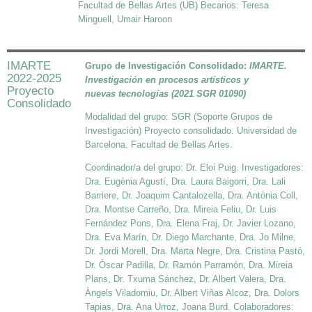
Facultad de Bellas Artes (UB) Becarios: Teresa
Minguell, Umair Haroon
IMARTE
Grupo de Investigación Consolidado:
IMARTE.
2022-2025
Investigación en procesos artísticos y
Proyecto
nuevas
tecnologías (2021 SGR 01090)
Consolidado
Modalidad del grupo: SGR (Soporte Grupos de
Investigación) Proyecto consolidado. Universidad de
Barcelona. Facultad de Bellas Artes.
Coordinador/a del grupo: Dr. Eloi Puig. Investigadores:
Dra. Eugènia Agustí, Dra. Laura Baigorri, Dra. Lali
Barriere, Dr. Joaquim Cantalozella, Dra. Antònia Coll,
Dra. Montse Carreño, Dra. Mireia Feliu, Dr. Luis
Fernández Pons, Dra. Elena Fraj, Dr. Javier Lozano,
Dra. Eva Marín, Dr. Diego Marchante, Dra. Jo Milne,
Dr. Jordi Morell, Dra. Marta Negre, Dra. Cristina Pastó,
Dr. Òscar Padilla, Dr. Ramón Parramón, Dra. Mireia
Plans, Dr. Txuma Sánchez, Dr. Albert Valera, Dra.
Àngels Viladomiu, Dr. Albert Viñas Alcoz, Dra. Dolors
Tapias, Dra. Ana Urroz, Joana Burd. Colaboradores: