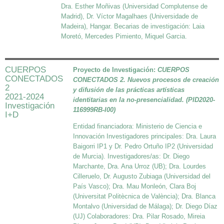
Dra. Esther Moñivas (Universidad Complutense de
Madrid), Dr. Víctor Magalhaes (Universidade de
Madeira), Hangar. Becarias de investigación: Laia
Moretó, Mercedes Pimiento, Miquel Garcia.
CUERPOS
Proyecto de Investigación:
CUERPOS
CONECTADOS
CONECTADOS 2.
Nuevos procesos de creación
2
y difusión de las prácticas artísticas
2021-2024
identitarias en la no-presencialidad.
(PID2020-
Investigación
116999RB-I00)
I+D
Entidad financiadora:
Ministerio de Ciencia e
Innovación
Investigadores principales: Dra. Laura
Baigorri IP1 y Dr. Pedro Ortuño IP2 (Universidad
de Murcia).
Investigadores/as: Dr. Diego
Marchante, Dra. Ana Urroz (UB); Dra. Lourdes
Cilleruelo, Dr. Augusto Zubiaga (Universidad del
País Vasco); Dra. Mau Monleón, Clara Boj
(Universitat Politècnica de València); Dra. Blanca
Montalvo (Universidad de Málaga); Dr. Diego Díaz
(UJ) Colaboradores: Dra. Pilar Rosado, Mireia