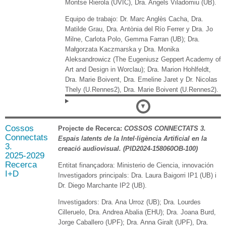
Montse Rierola (UVIC), Dra. Angels Viladomiu (UB).
Equipo de trabajo: Dr. Marc Anglès Cacha, Dra.
Matilde Grau, Dra. Antònia del Río Ferrer y Dra. Jo
Milne, Carlota Polo, Gemma Farran (UB); Dra.
Małgorzata Kaczmarska y Dra. Monika
Aleksandrowicz (The Eugeniusz Geppert Academy of
Art and Design in Worclau); Dra. Marion Hohlfeldt,
Dra. Marie Boivent, Dra. Emeline Jaret y Dr. Nicolas
Thely (U.Rennes2), Dra. Marie Boivent (U.Rennes2).
Detalles
Cossos
Projecte de Recerca:
COSSOS CONNECTATS 3.
Connectats
Espais latents de la Intel·ligència Artificial en la
3.
creació audiovisual
. (PID2024-158060OB-100)
2025-2029
Recerca
Entitat finançadora: Ministerio de Ciencia, innovación
I+D
Investigadors principals: Dra. Laura Baigorri IP1 (UB) i
Dr. Diego Marchante IP2 (UB).
Investigadors: Dra. Ana Urroz (UB); Dra. Lourdes
Cilleruelo, Dra. Andrea Abalia (EHU); Dra. Joana Burd,
Jorge Caballero (UPF); Dra. Anna Giralt (UPF), Dra.