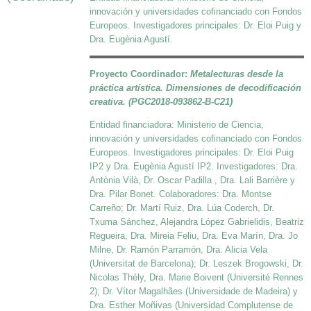
innovación y universidades cofinanciado con Fondos
Europeos. Investigadores principales: Dr. Eloi Puig y
Dra. Eugènia Agustí.
Proyecto Coordinador:
Metalecturas desde la
práctica artística. Dimensiones de decodificación
creativa. (PGC2018-093862-B-C21)
Entidad financiadora: Ministerio de Ciencia,
innovación y universidades cofinanciado con Fondos
Europeos. Investigadores principales: Dr. Eloi Puig
IP2 y Dra. Eugènia Agustí IP2. Investigadores: Dra.
Antònia Vilà, Dr. Oscar Padilla , Dra. Lali Barrière y
Dra. Pilar Bonet. Colaboradores: Dra. Montse
Carreño; Dr. Martí Ruiz, Dra. Lúa Coderch, Dr.
Txuma Sánchez, Alejandra López Gabrielidis, Beatriz
Regueira, Dra. Mireia Feliu, Dra. Eva Marín, Dra. Jo
Milne, Dr. Ramón Parramón, Dra. Alicia Vela
(Universitat de Barcelona); Dr. Leszek Brogowski, Dr.
Nicolas Thély, Dra. Marie Boivent (Université Rennes
2); Dr. Vítor Magalhães (Universidade de Madeira) y
Dra. Esther Moñivas (Universidad Complutense de