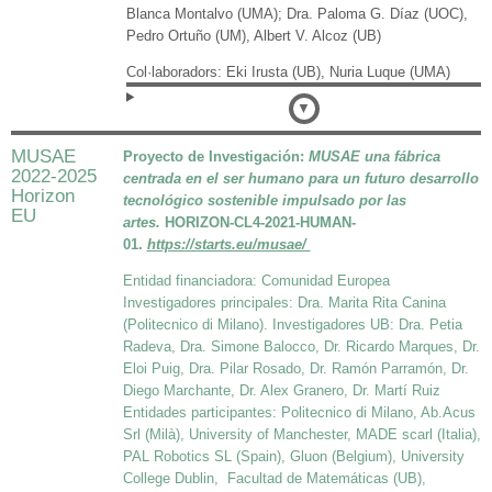
Blanca Montalvo (UMA); Dra. Paloma G. Díaz (UOC),
Pedro Ortuño (UM), Albert V. Alcoz (UB)
Col·laboradors: Eki Irusta (UB), Nuria Luque (UMA)
Detalles
MUSAE
Proyecto de Investigación:
MUSAE u
na fábrica
2022-2025
centrada en el ser humano para un futuro desarrollo
Horizon
tecnológico sostenible impulsado por las
EU
artes.
HORIZON-CL4-2021-HUMAN-
01.
https://starts.eu/musae/
Entidad financiadora: Comunidad Europea
Investigadores principales: Dra. Marita Rita Canina
(Politecnico di Milano). Investigadores UB: Dra. Petia
Radeva, Dra. Simone Balocco, Dr. Ricardo Marques, Dr.
Eloi Puig, Dra. Pilar Rosado, Dr. Ramón Parramón, Dr.
Diego Marchante, Dr. Alex Granero, Dr. Martí Ruiz
Entidades participantes: Politecnico di Milano, Ab.Acus
Srl (Milà), University of Manchester, MADE scarl (Italia),
PAL Robotics SL (Spain), Gluon (Belgium), University
College Dublin, Facultad de Matemáticas (UB),