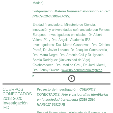
Madrid).
Subproyecto:
Materia Impresa/Laboratorio en red.
(PGC2018-093862-B-C22)
Entidad financiadora: Ministerio de Ciencia,
innovación y universidades cofinanciado con Fondos
Europeos. Investigadores principales: Dr. Albert
Valera IP1 y Dra. Àngels Viladomiu IP2.
Investigadores: Dra. Mercè Casanovas, Dra. Cristina
Pastó, Dr. Javier Lozano, Dr. Joaquim Cantalozella,
Dra. Marta Negre, Dra. Antònia Coll y Dr. Ignacio
Barcia Rodríguez (Universidad de Vigo).
Colaboradores: Dra. Matilde Grau, Dr. Jordi Morell,
Dra. Jenny Owens.
www.ub.edu/materiaimpresa
Detalles
CUERPOS
Proyecto de Investigación:
CUERPOS
CONECTADOS
CONECTADOS. Arte y cartografías identitarias
2018-2020
en la sociedad transmedia
(2018-2020
Investigación
HAR2017-84915-R)
I+D
Entidad financiadora: Ministerio de Economía y