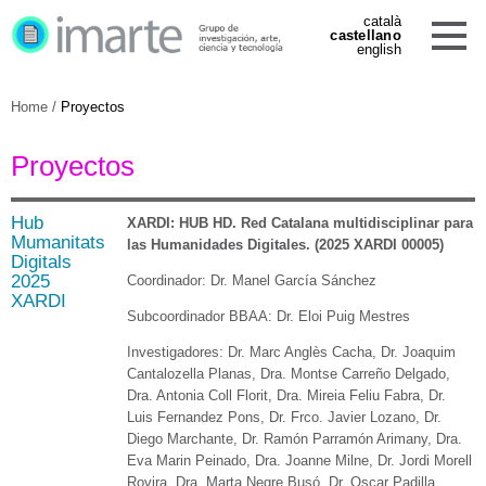
català
castellano
english
Home
/
Proyectos
Proyectos
Hub
XARDI: HUB HD. Red Catalana multidisciplinar para
Mumanitats
las Humanidades Digitales. (2025 XARDI 00005)
Digitals
2025
Coordinador: Dr. Manel García Sánchez
XARDI
Subcoordinador BBAA: Dr. Eloi Puig Mestres
Investigadores: Dr. Marc Anglès Cacha, Dr. Joaquim
Cantalozella Planas, Dra. Montse Carreño Delgado,
Dra. Antonia Coll Florit, Dra. Mireia Feliu Fabra, Dr.
Luis Fernandez Pons, Dr. Frco. Javier Lozano, Dr.
Diego Marchante, Dr. Ramón Parramón Arimany, Dra.
Eva Marin Peinado, Dra. Joanne Milne, Dr. Jordi Morell
Rovira, Dra. Marta Negre Busó, Dr. Oscar Padilla