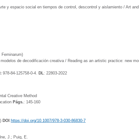
rte y espacio social en tiempos de control, descontrol y aislamiento / Art an
s Feminarum)
 modelos de decodificación creativa / Reading as an artistic practice: new mod
N:
978-84-125758-0-4.
DL
: 22803-2022
ntal Creative Method
ucation
Págs.
: 145-160
k)
DOI
:
https://doi.org/10.1007/978-3-030-86830-7
ne, J.; Puig, E.