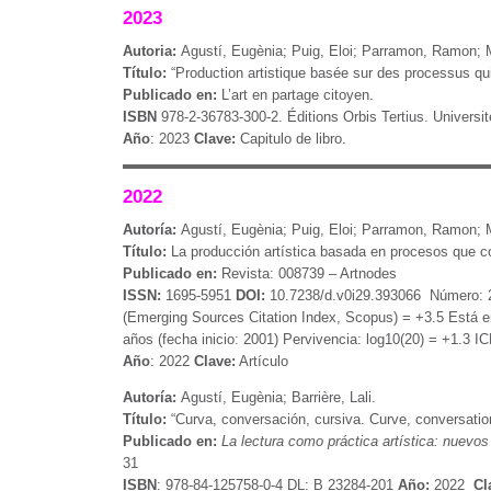
2023
Autoria:
Agustí, Eugènia; Puig, Eloi; Parramon, Ramon; M
Título:
“Production artistique basée sur des processus q
Publicado en:
L’art en partage citoyen.
ISBN
978-2-36783-300-2. Éditions Orbis Tertius. Universit
Año
: 2023
Clave:
Capitulo de libro.
2022
Autoría:
Agustí, Eugènia; Puig, Eloi; Parramon, Ramon; M
Título:
La producción artística basada en procesos que c
Publicado en:
Revista: 008739 – Artnodes
ISSN:
1695-5951
DOI:
10.7238/d.v0i29.393066 Número: 29 
(Emerging Sources Citation Index, Scopus) = +3.5 Está 
años (fecha inicio: 2001) Pervivencia: log10(20) = +1.3 I
Año
: 2022
Clave:
Artículo
Autoría:
Agustí, Eugènia; Barrière, Lali.
Título:
“Curva, conversación, cursiva. Curve, conversatio
Publicado en:
La lectura como práctica artística: nuevos
31
ISBN
: 978-84-125758-0-4 DL: B 23284-201
Año:
2022
Cl