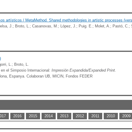
 artísticos / MetaMethod. Shared methodologies in artistic processes (vers
ielsa, J.; Broto, L.; Casanovas, M.; López, J.; Puig. E.; Molet, A.; Pastó, C.; S
)
rri, L.; Broto, L.
 en el Simposio Internacional:
Impresión Expandida/Expanded Print
.
arcelona, Espanya. Colaboran UB, MICIN, Fondos FEDER
017
2016
2015
2014
2013
2012
2011
2010
2009