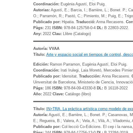
Coordinación:
Eugènia Agustí, Eloi Puig.
Autorias:
Agustí, E.; Barcia, I.; Barrière, L.; Bonet. P.; C
O.; Parramón, R.; Pastó, C.; Pimiento, M.; Puig, E.; Trigo
Publicado por:
Hipatia.
Traducció:
Anna Recasens.
Cor
Pàgs:
231
ISBN:
978-84-125758-0-4
DL:
B 22803-2022.
Any:
2022
Clau:
Llibre (Catalogo)
Autoría: VVAA
Título:
Arte y espacio social en tiempos de control, desco
Edición:
Ramon Parramon, Eugènia Agustí, Eloi Puig.
Coordinación:
Irati Irulegi, Laia Moretó, Mercedes Pimie
Publicado por:
Idensitat.
Traducción:
Anna Recasens.
Uinversitat de Barcelona, Ministerio de Ciencia, Innovaci
Págs:
186
ISBN:
978-84-09-43330-8
DL:
B 16118-2022
Año:
2022
Clave:
Catálogo (libro)
Título:
IN>TRA. La práctica artística como modelo de exper
Autoría:
Agustí, E.; Barrière, L.; Bonet. P.; Casanovas, M
E.; Regueira, B.; Valera, A.; Vela, A.; Vilà, A.; Viladomiu, 
Publicado por:
Col·lecció Co-Edicions. El cep i la nansa,
Págs:
244
ISBN:
978-84-17756-13-0
DL:
B 23284-2019.