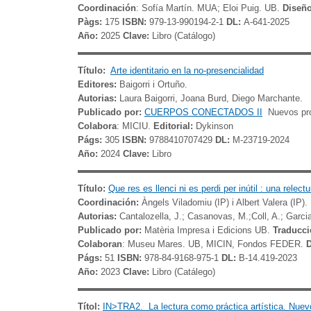
Coordinación
: Sofía Martín. MUA; Eloi Puig. UB.
Diseñ
Pàgs:
175
ISBN:
979-13-990194-2-1
DL:
A-641-2025
Año:
2025
Clave:
Libro (Catálogo)
Título:
Arte identitario en la no-presencialidad
Editores:
Baigorri i Ortuño.
Autorias:
Laura Baigorri, Joana Burd, Diego Marchante.
Publicado por:
CUERPOS CONECTADOS II
Nuevos proc
Colabora
: MICIU.
Editorial:
Dykinson
Págs:
305
ISBN:
9788410707429
DL:
M-23719-2024
Año:
2024
Clave:
Libro
Título:
Que res es llenci ni es perdi per inútil : una relec
Coordinación:
Àngels Viladomiu (IP) i Albert Valera (IP).
Autorias:
Cantalozella, J.; Casanovas, M.;Coll, A.; Garcia
Publicado por:
Matèria Impresa i Edicions UB.
Traduccio
Colaboran
: Museu Mares. UB, MICIN, Fondos FEDER.
D
Págs:
51
ISBN:
978-84-9168-975-1
DL:
B-14.419-2023
Año:
2023
Clave:
Libro (Catálego)
Títol:
IN>TRA2. La lectura como práctica artística. Nuev