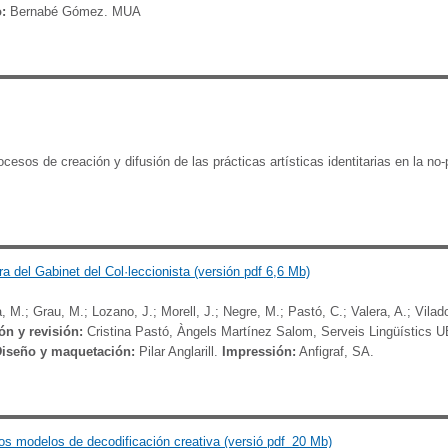
o:
Bernabé Gómez. MUA
esos de creación y difusión de las prácticas artísticas identitarias en la n
tura del Gabinet del Col·leccionista (versión pdf 6,6 Mb)
, M.; Grau, M.; Lozano, J.; Morell, J.; Negre, M.; Pastó, C.; Valera, A.; Vilad
́n y revisión:
Cristina Pastó, Àngels Martínez Salom, Serveis Lingüístics U
iseño y maquetación:
Pilar Anglarill.
Impressión:
Anfigraf, SA.
os modelos de decodificación creativa (versió pdf_20 Mb)