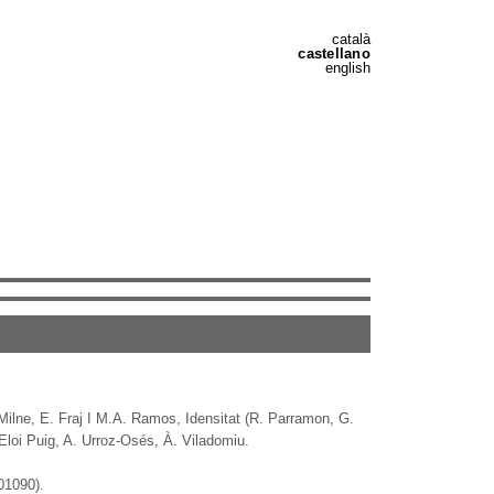
català
castellano
english
. Milne, E. Fraj I M.A. Ramos, Idensitat (R. Parramon, G.
 Eloi Puig, A. Urroz-Osés, À. Viladomiu.
01090).