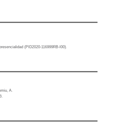
o-presencialidad (PID2020-116999RB-I00).
omiu, A.
B.