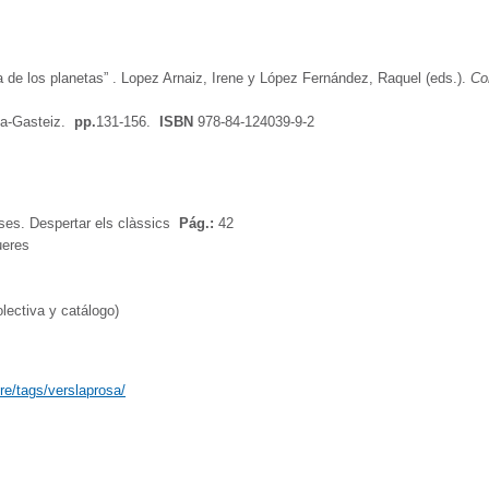
a de los planetas” . Lopez Arnaiz, Irene y López Fernández, Raquel (eds.).
Cor
ria-Gasteiz.
pp.
131-156.
ISBN
978-84-124039-9-2
ses. Despertar els clàssics
Pág.:
42
ueres
olectiva y catálogo)
re/tags/verslaprosa/