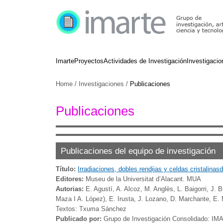
Imarte
Proyectos
Actividades de Investigación
Investigacio
Home
/
Investigaciones
/
Publicaciones
Publicaciones
Publicaciones del equipo de investigación
Título:
Irradiaciones, dobles rendijas y celdas cristalinas
Editores:
Museu de la Universitat d’Alacant. MUA
Autorias:
E. Agustí, A. Alcoz, M. Anglès, L. Baigorri, J. 
Maza I A. López), E. Irusta, J. Lozano, D. Marchante, E. M
Textos: Txuma Sánchez
Publicado por:
Grupo de Investigación Consolidado: IMA