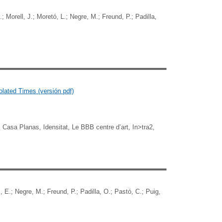
.; Morell, J.; Moretó, L.; Negre, M.; Freund, P.; Padilla,
solated Times
(versión pdf)
Casa Planas, Idensitat, Le BBB centre d’art, In>tra2,
 E.; Negre, M.; Freund, P.; Padilla, O.; Pastó, C.; Puig,