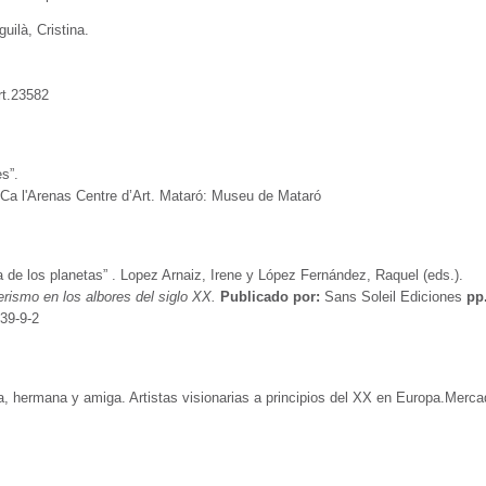
uilà, Cristina.
t.23582
s”.
Ca l'Arenas Centre d’Art. Mataró: Museu de Mataró
a de los planetas” . Lopez Arnaiz, Irene y López Fernández, Raquel (eds.).
terismo en los albores del siglo XX.
Publicado por:
Sans Soleil Ediciones
pp
39-9-2
a, hermana y amiga. Artistas visionarias a principios del XX en Europa.Merca