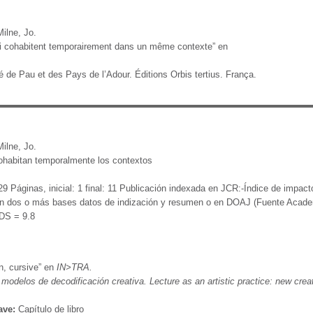
ilne, Jo.
ui cohabitent temporairement dans un même contexte” en
é de Pau et des Pays de l’Adour. Éditions Orbis tertius. França.
ilne, Jo.
ohabitan temporalmente los contextos
Páginas, inicial: 1 final: 11 Publicación indexada en JCR:-Índice de impacto
en dos o más bases datos de indización y resumen o en DOAJ (Fuente Acade
CDS = 9.8
n, cursive” en
IN>TRA.
 modelos de decodificación creativa. Lecture as an artistic practice: new cre
ave:
Capítulo de libro