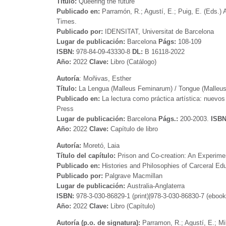
Título:
Queering the future
Publicado en:
Parramón, R.; Agustí, E.; Puig, E. (Eds.) A
Times.
Publicado por:
IDENSITAT, Universitat de Barcelona
Lugar de publicación:
Barcelona
Págs:
108-109
ISBN:
978-84-09-43330-8
DL:
B 16118-2022
Año:
2022
Clave:
Libro (Catálogo)
Autoría
: Moñivas, Esther
Título:
La Lengua (Malleus Feminarum) / Tongue (Malleu
Publicado en:
La lectura como práctica artística: nuevos
Press
Lugar de publicación:
Barcelona
Págs.:
200-2003.
ISB
Año:
2022
Clave:
Capítulo de libro
Autoría:
Moretó, Laia
Título del capítulo:
Prison and Co-creation: An Experime
Publicado en:
Histories and Philosophies of Carceral Ed
Publicado por:
Palgrave Macmillan
Lugar de publicación:
Australia-Anglaterra
ISBN:
978-3-030-86829-1 (print)|978-3-030-86830-7 (eboo
Año:
2022
Clave:
Libro (Capítulo)
Autoría (p.o. de signatura):
Parramon, R.; Agustí, E.; Mil