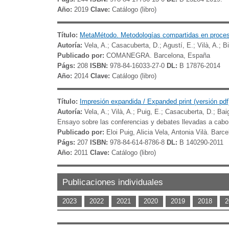
Año:
2019
Clave:
Catálogo (libro)
Título:
MetaMétodo. Metodologías compartidas en procesos
Autoría:
Vela, A.; Casacuberta, D.; Agustí, E.; Vilà, A.; B
Publicado por:
COMANEGRA. Barcelona, España
Págs:
208
ISBN:
978-84-16033-27-0
DL:
B 17876-2014
Año:
2014
Clave:
Catálogo (libro)
Título:
Impresión expandida / Expanded print (versión pdf
Autoría:
Vela, A.; Vilà, A.; Puig, E.; Casacuberta, D.; Baigo
Ensayo sobre las conferencias y debates llevadas a cabo
Publicado por:
Eloi Puig, Alicia Vela, Antonia Vilà. B
Págs:
207
ISBN:
978-84-614-8786-8
DL:
B 140290-2011
Año:
2011
Clave:
Catálogo (libro)
Publicaciones individuales
2023
2022
2021
2020
2019
2018
2