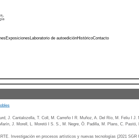
nes
Exposiciones
Laboratorio de autoedición
Histórico
Contacto
dobles
Burd, J. Cantalozella, T. Coll, M. Carreño I R. Muñoz, A. Del Río, M. Feliu I J
arín, J. Morell, L. Moretó I S. S., M. Negre, Ò. Padilla, M. Plans, C. Pastó,
RTE. Investigación en procesos artísticos y nuevas tecnologías (2021 SGR 