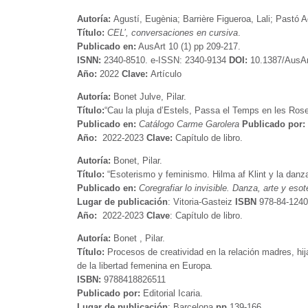
Autoría:
Agustí, Eugènia; Barrière Figueroa, Lali; Pastó Ag
Título:
CEL’,
conversaciones en cursiva
.
Publicado en:
AusArt 10 (1) pp 209-217.
ISNN:
2340-8510. e-ISSN: 2340-9134
DOI:
10.1387/AusAr
Año:
2022
Clave:
Artículo
Autoría:
Bonet Julve, Pilar.
Título:
“Cau la pluja d’Estels, Passa el Temps en les Rose
Publicado en:
Catálogo Carme Garolera
Publicado por:
Año:
2022-2023
Clave:
Capítulo de libro.
Autoría:
Bonet, Pilar.
Título:
“Esoterismo y feminismo. Hilma af Klint y la danz
Publicado en:
Coregrafiar lo invisible. Danza, arte y eso
Lugar de publicación
: Vitoria-Gasteiz
ISBN
978-84-1240
Año:
2022-2023
Clave
: Capítulo de libro.
Autoría:
Bonet , Pilar.
Título:
Procesos de creatividad en la relación madres, hij
de la libertad femenina en Europa
.
ISBN:
9788418826511
Publicado por:
Editorial Icaria.
Lugar de publicación
: Barcelona
pp.
139-166