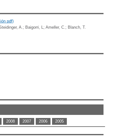
ión pdf)
teidinger, A.; Baigorri, L; Ameller, C.; Blanch, T.
2008
2007
2006
2005