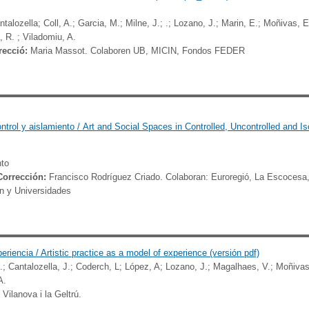
antalozella; Coll, A.; Garcia, M.; Milne, J.; .; Lozano, J.; Marin, E.; Moñivas, E
, R. ; Viladomiu, A.
recció:
Maria Massot. Colaboren UB, MICIN, Fondos FEDER
ntrol y aislamiento /
Art and Social Spaces in Controlled,
Uncontrolled and I
nto
Corrección:
Francisco Rodríguez Criado. Colaboran: Euroregió, La Escocesa, 
ón y Universidades
iencia / Artistic practice as a model of experience (versión pdf)
.; Cantalozella, J.; Coderch, L; López, A; Lozano, J.; Magalhaes, V.; Moñivas,
A.
 Vilanova i la Geltrú.