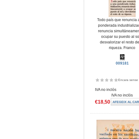
Todo país que renuncia 
ponderada industrializa
renuncia simultáneamen
ocupar su puesto al so
desvalorizar el resto d
riqueza. Franco
009181
Encara sense 
IVA no inclòs
IVA no inclòs
€18,50