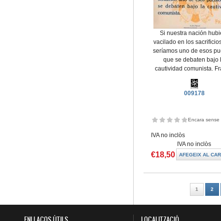
Si nuestra nación hubi
vacilado en los sacrificio
seríamos uno de esos pu
que se debaten bajo 
cautividad comunista. F
009178
Encara sense 
IVA no inclòs
IVA no inclòs
€18,50
Pàgines
1
2
ENLLAÇOS ÚTILS
LOCALITZACIÓ