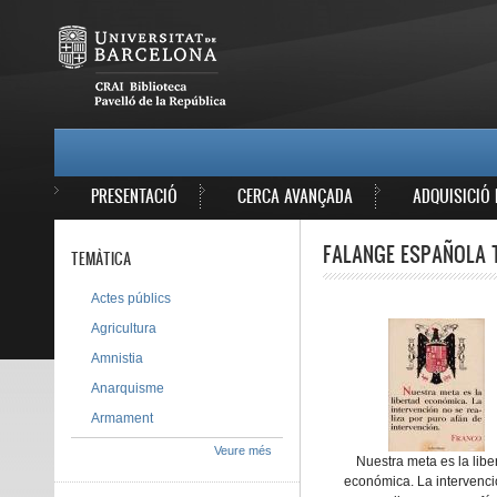
Vés al contingut
MAIN MENU
PRESENTACIÓ
CERCA AVANÇADA
ADQUISICIÓ 
FALANGE ESPAÑOLA TR
TEMÀTICA
Actes públics
Agricultura
Amnistia
Anarquisme
Armament
Veure més
Nuestra meta es la libe
económica. La intervenc