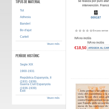
TIPUS DE MATERIAL
se realiza por puro afá
intervención. Franc
Tot
Adhesiu
009187
Banderí
Bo d'ajut
Encara sense 
Cartell
IVA no inclòs
IVA no inclòs
Veure més
€18,50
PERÍODE HISTÒRIC
Segle XIX
1900-1931
República Espanyola, II
(1931-1939)
Guerra Civil Espanyola
(1936-1939)
Exili
Veure més