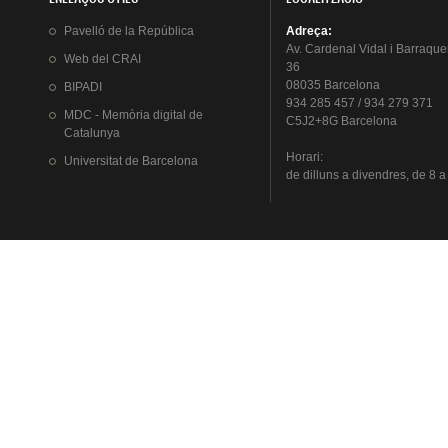
Pavelló
de la
República
Adreça
:
Av.
Cardenal
Vidal i
Barraque
Web del
CRAI
36
08035 Barcelona
BIPADI
934 285 457 / 934 279 371
MDC - Memòria digital de
C5J2+8G Barcelona
Catalunya
Horari
:
Universitat
de Barcelona
de
dilluns
a
divendres
, de 8 a