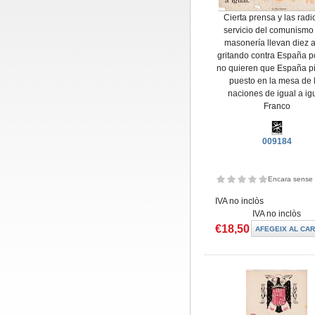
Cierta prensa y las radi
servicio del comunismo 
masonería llevan diez 
gritando contra España 
no quieren que España p
puesto en la mesa de 
naciones de igual a igu
Franco
009184
Encara sense 
IVA no inclòs
IVA no inclòs
€18,50