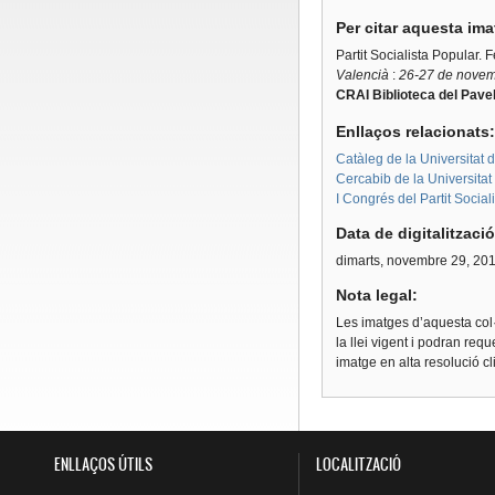
Per citar aquesta im
Partit Socialista Popular. 
Valencià
:
26-27 de novem
CRAI Biblioteca del Pavel
Enllaços relacionats
Catàleg de la Universitat 
Cercabib de la Universita
I Congrés del Partit Socia
Data de digitalitzaci
dimarts, novembre 29, 20
Nota legal:
Les imatges d’aquesta col·
la llei vigent i podran req
imatge en alta resolució c
ENLLAÇOS ÚTILS
LOCALITZACIÓ