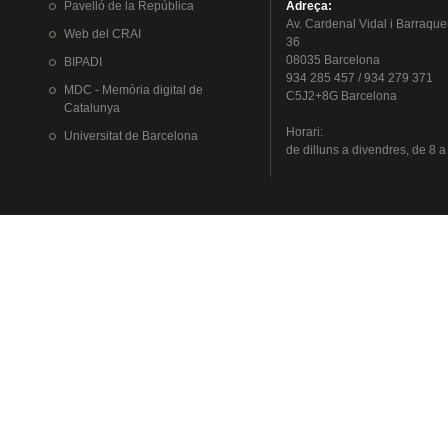
Pavelló
de la
República
Adreça
:
Av.
Cardenal
Vidal i
Barraque
Web del
CRAI
36
08035 Barcelona
BIPADI
934 285 457 / 934 279 371
MDC - Memòria digital de
C5J2+8G Barcelona
Catalunya
Horari
:
Universitat
de Barcelona
de
dilluns
a
divendres
, de 8 a