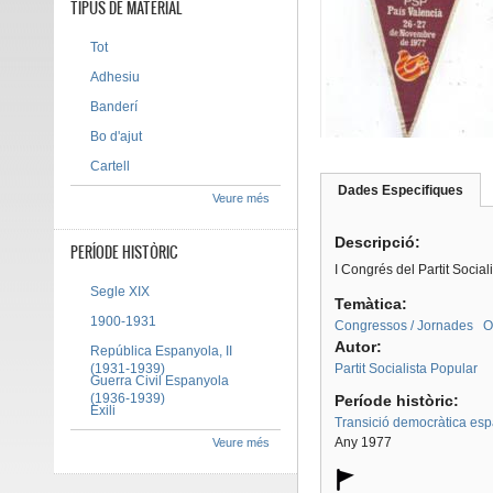
TIPUS DE MATERIAL
Tot
Adhesiu
Banderí
Bo d'ajut
Cartell
Dades Especifiques
(pes
Veure més
Tab group
activ
Descripció:
PERÍODE HISTÒRIC
I Congrés del Partit Socia
Segle XIX
Temàtica:
1900-1931
Congressos / Jornades
O
Autor:
República Espanyola, II
(1931-1939)
Partit Socialista Popular
Guerra Civil Espanyola
(1936-1939)
Període històric:
Exili
Transició democràtica es
Any 1977
Veure més