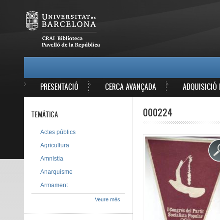
Vés al contingut
MAIN MENU
PRESENTACIÓ
CERCA AVANÇADA
ADQUISICIÓ 
000224
TEMÀTICA
Actes públics
Agricultura
Amnistia
Anarquisme
Armament
Veure més