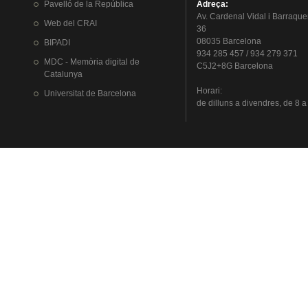
Pavelló
de la
República
Adreça
:
Av.
Cardenal
Vidal i
Barraque
Web del
CRAI
36
08035 Barcelona
BIPADI
934 285 457 / 934 279 371
MDC - Memòria digital de
C5J2+8G Barcelona
Catalunya
Horari
:
Universitat
de Barcelona
de
dilluns
a
divendres
, de 8 a