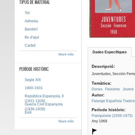
TIPUS DE MATERIAL
Tot
Adhesiu
Banderí
Bo d'ajut
Cartell
Dades Especifiques
(pes
Veure més
Tab group
activ
Descripció:
PERÍODE HISTÒRIC
Juventudes, Sección Feme
Segle XIX
Temàtica:
1900-1931
Dones
Feixisme
Jovent
Autor:
República Espanyola, II
(1931-1939)
Falange Española Tradicio
Guerra Civil Espanyola
(1936-1939)
Període històric:
Exili
Franquisme (1939-1975)
Any 1968
Veure més