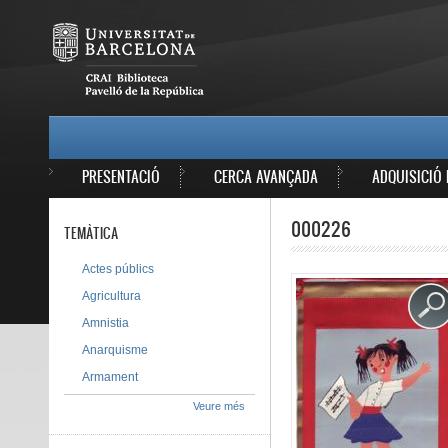
Vés al contingut
MAIN MENU
PRESENTACIÓ
CERCA AVANÇADA
ADQUISICIÓ 
000226
TEMÀTICA
Actes públics
Agricultura
Amnistia
Anarquisme
Armament
Veure més