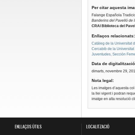
Per citar aquesta im
Falange Española Tradicio
Banderins del Pavelló de 
CRAI Biblioteca del Pavel
Enllaços relacionats
Catàleg de la Universitat 
Cercabib de la Universita
Juventudes, Sección Femen
Data de digitalitzaci
dimarts, novembre 29, 20
Nota legal:
Les imatges d’aquesta col·
la llei vigent i podran req
imatge en alta resolució c
ENLLAÇOS ÚTILS
LOCALITZACIÓ