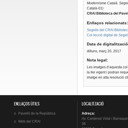
Modernisme Català. Segells
Català-01)
CRAI Biblioteca del Pavel
Enllaços relacionats
Segells del CRAI Bibliotec
Col·lecció digital de Segel
Data de digitalitzaci
dilluns, març 20, 2017
Nota legal:
Les imatges d’aquesta col·
la llei vigent i podran req
imatge en alta resolució c
ENLLAÇOS ÚTILS
LOCALITZACIÓ
Pavelló
de la
República
Adreça
:
Av.
Cardenal
Vidal i
Barraque
Web del
CRAI
36