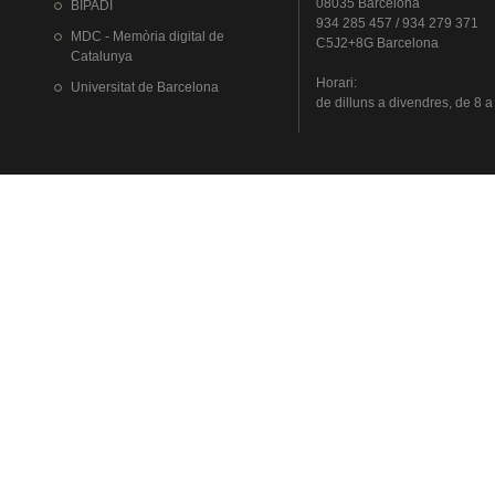
08035 Barcelona
BIPADI
934 285 457 / 934 279 371
MDC - Memòria digital de
C5J2+8G Barcelona
Catalunya
Horari
:
Universitat
de Barcelona
de
dilluns
a
divendres
, de 8 a