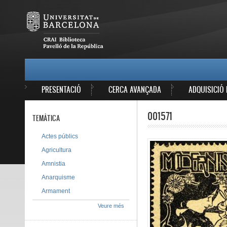
Vés al contingut
MAIN MENU
PRESENTACIÓ
CERCA AVANÇADA
ADQUISICIÓ 
001571
TEMÀTICA
Actes públics
Agricultura
Amnistia
Anarquisme
Armament
Veure més