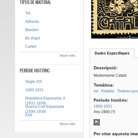
TIPUS DE MATERIAL
Tot
Adhesiu
Banderí
Bo d'ajut
Cartell
Dades Especifiques
(pes
Veure més
Tab group
activ
Descripció:
PERÍODE HISTÒRIC
Modernisme Català
Segle XIX
Temàtica:
1900-1931
Art
Filatèlia
Timbres pos
República Espanyola, II
Període històric:
(1931-1939)
1900-1931
Guerra Civil Espanyola
(1936-1939)
Any 1900 (?)
Exili
Veure més
Per citar aquesta im