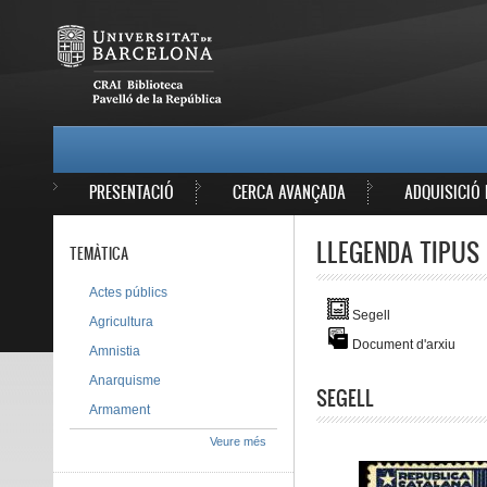
Vés al contingut
MAIN MENU
PRESENTACIÓ
CERCA AVANÇADA
ADQUISICIÓ 
LLEGENDA TIPUS 
TEMÀTICA
Actes públics
Segell
Agricultura
Document d'arxiu
Amnistia
Anarquisme
SEGELL
Armament
Veure més