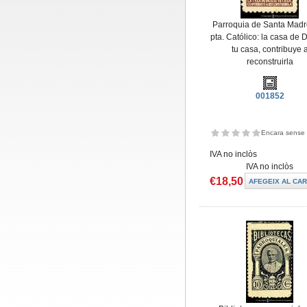
Parroquia de Santa Madr
pta. Católico: la casa de 
tu casa, contribuye 
reconstruirla
001852
Encara sense 
IVA no inclòs
IVA no inclòs
€18,50