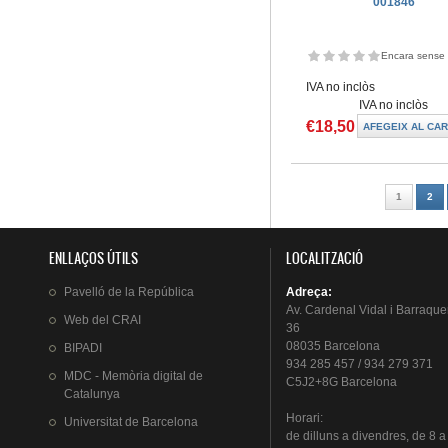
001846
Encara sense 
IVA no inclòs
IVA no inclòs
€18,50
Pàgines
1
2
ENLLAÇOS ÚTILS
LOCALITZACIÓ
Pavelló
de la
República
Adreça
:
Av.
Cardenal
Vidal i
Barraque
Web del
CRAI
36
08035 Barcelona
BIPADI
934 285 457 / 934 279 371
MDC - Memòria digital de
C5J2+8G Barcelona
Catalunya
Horari
:
Universitat
de Barcelona
de
dilluns
a
divendres
, de 8 a