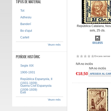
TIPUS DE MATERIAL
Tot
Adhesiu
Banderí
República Catalana, Nos
sols, 25 cts.
Bo d'ajut
Cartell
001855
Veure més
PERÍODE HISTÒRIC
Encara sense 
IVA no inclòs
Segle XIX
IVA no inclòs
1900-1931
€18,50
República Espanyola, II
(1931-1939)
Guerra Civil Espanyola
(1936-1939)
Exili
Veure més