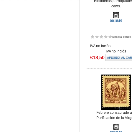
Bibliotecas parroquiale
cents.
001849
Encara sense 
IVA no inclòs
IVA no inclòs
€18,50
Febrero consagrado a
Purificación de la Vir