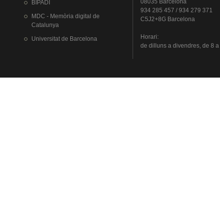
08035 Barcelona
BIPADI
934 285 457 / 934 279 371
MDC - Memòria digital de
C5J2+8G Barcelona
Catalunya
Horari
:
Universitat
de Barcelona
de
dilluns
a
divendres
, de 8 a