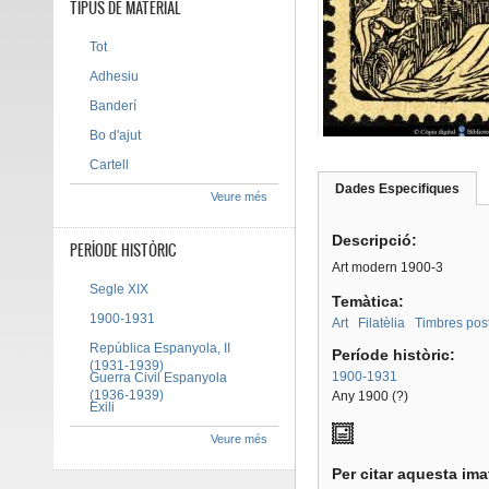
TIPUS DE MATERIAL
Tot
Adhesiu
Banderí
Bo d'ajut
Cartell
Dades Especifiques
(pes
Veure més
Tab group
activ
Descripció:
PERÍODE HISTÒRIC
Art modern 1900-3
Segle XIX
Temàtica:
1900-1931
Art
Filatèlia
Timbres pos
República Espanyola, II
Període històric:
(1931-1939)
1900-1931
Guerra Civil Espanyola
(1936-1939)
Any 1900 (?)
Exili
Veure més
Per citar aquesta im