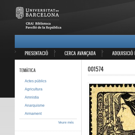
Vés al contingut
MAIN MENU
PRESENTACIÓ
CERCA AVANÇADA
ADQUISICIÓ 
001574
TEMÀTICA
Actes públics
Agricultura
Amnistia
Anarquisme
Armament
Veure més