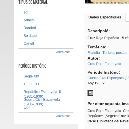
TIPUS DE MATERIAL
Tot
Dades Especifiques
(pes
Adhesiu
Tab group
activ
Banderí
Descripció:
Bo d'ajut
Cruz Roja Española - 5 cé
Cartell
Temàtica:
Veure més
Filatèlia
Timbres postals
Autor:
Creu Roja Espanyola
PERÍODE HISTÒRIC
Període històric:
Segle XIX
Guerra Civil Espanyola (
Any 193_?
1900-1931
República Espanyola, II
(1931-1939)
Guerra Civil Espanyola
Per citar aquesta im
(1936-1939)
Exili
Creu Roja Espanyola.
Cru
Veure més
República
(Segells Cruz R
CRAI Biblioteca del Pavel