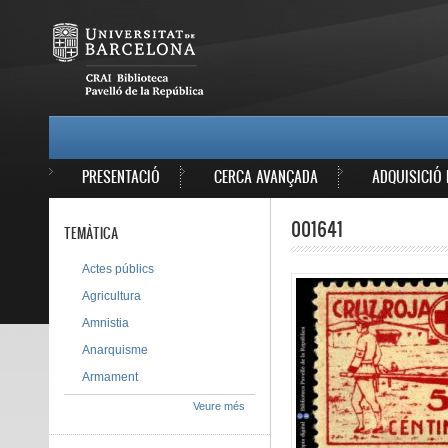
Vés al contingut
MAIN MENU
PRESENTACIÓ
CERCA AVANÇADA
ADQUISICIÓ 
001641
TEMÀTICA
Actes públics
Agricultura
Amnistia
Anarquisme
Armament
Veure més