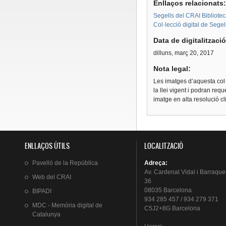
Enllaços relacionats
Segells del CRAI Bibliotec
Col·lecció digital de Segel
Data de digitalitzaci
dilluns, març 20, 2017
Nota legal:
Les imatges d’aquesta col·
la llei vigent i podran req
imatge en alta resolució c
ENLLAÇOS ÚTILS
LOCALITZACIÓ
Pavelló
de la
República
Adreça
:
Av.
Cardenal
Vidal i
Barraque
Web del
CRAI
36
08035 Barcelona
BIPADI
934 285 457 / 934 279 371
MDC - Memòria digital de
C5J2+8G Barcelona
Catalunya