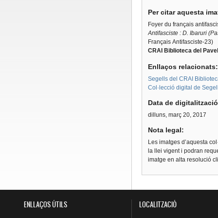
Per citar aquesta im
Foyer du français antifasc
Antifasciste : D. Ibaruri (
Français Antifasciste-23)
CRAI Biblioteca del Pavel
Enllaços relacionats
Segells del CRAI Bibliotec
Col·lecció digital de Segel
Data de digitalitzaci
dilluns, març 20, 2017
Nota legal:
Les imatges d’aquesta col·
la llei vigent i podran req
imatge en alta resolució c
ENLLAÇOS ÚTILS
LOCALITZACIÓ