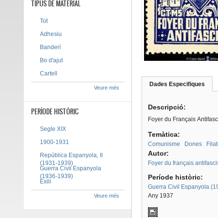
TIPUS DE MATERIAL
Tot
Adhesiu
Banderí
Bo d'ajut
Cartell
Dades Especifiques
(pes
Veure més
Tab group
activ
Descripció:
PERÍODE HISTÒRIC
Foyer du Français Antifasci
Segle XIX
Temàtica:
1900-1931
Comunisme
Dones
Filat
Autor:
República Espanyola, II
(1931-1939)
Foyer du français antifasc
Guerra Civil Espanyola
(1936-1939)
Període històric:
Exili
Guerra Civil Espanyola (
Any 1937
Veure més