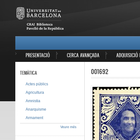
Vés al contingut
MAIN MENU
PRESENTACIÓ
CERCA AVANÇADA
ADQUISICIÓ 
001692
TEMÀTICA
Actes públics
Agricultura
Amnistia
Anarquisme
Armament
Veure més