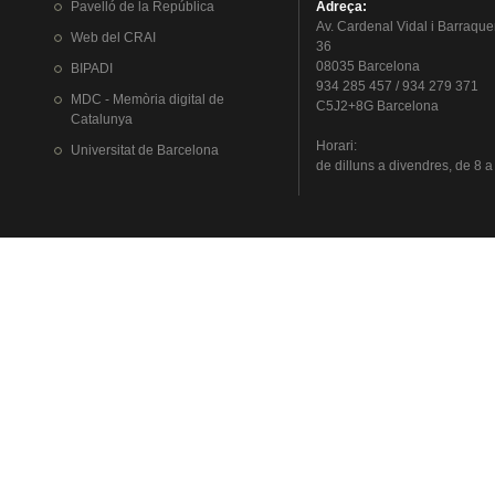
Pavelló
de la
República
Adreça
:
Av.
Cardenal
Vidal i
Barraque
Web del
CRAI
36
08035 Barcelona
BIPADI
934 285 457 / 934 279 371
MDC - Memòria digital de
C5J2+8G Barcelona
Catalunya
Horari
:
Universitat
de Barcelona
de
dilluns
a
divendres
, de 8 a