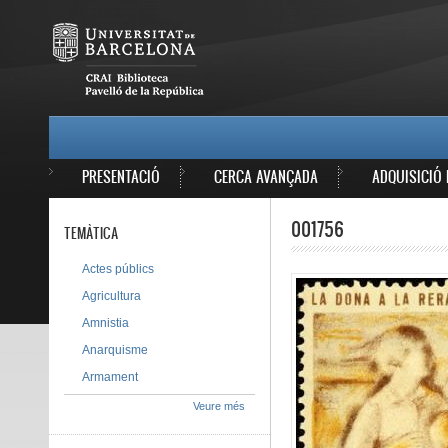
Vés al contingut
MAIN MENU
PRESENTACIÓ
CERCA AVANÇADA
ADQUISICIÓ 
001756
TEMÀTICA
Actes públics
Agricultura
Amnistia
Anarquisme
Armament
Veure més