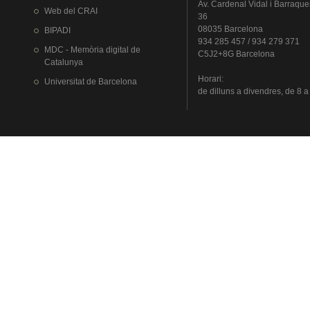
Av.
Cardenal
Vidal i
Barraque
Web del
CRAI
36
08035 Barcelona
BIPADI
934 285 457 / 934 279 371
MDC - Memòria digital de
C5J2+8G Barcelona
Catalunya
Horari
:
Universitat
de Barcelona
de
dilluns
a
divendres
, de 8 a