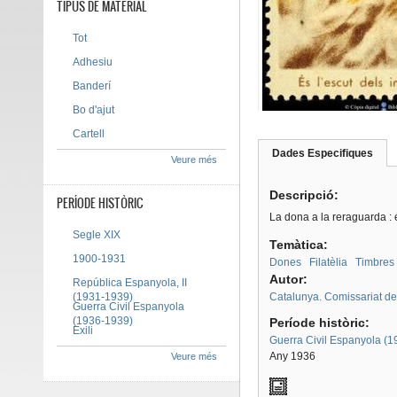
TIPUS DE MATERIAL
Tot
Adhesiu
Banderí
Bo d'ajut
Cartell
Dades Especifiques
(pes
Veure més
Tab group
activ
Descripció:
PERÍODE HISTÒRIC
La dona a la reraguarda : é
Segle XIX
Temàtica:
1900-1931
Dones
Filatèlia
Timbres 
Autor:
República Espanyola, II
(1931-1939)
Catalunya. Comissariat d
Guerra Civil Espanyola
(1936-1939)
Període històric:
Exili
Guerra Civil Espanyola (
Any 1936
Veure més