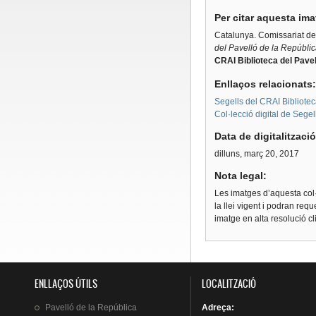
Per citar aquesta im
Catalunya. Comissariat d
del Pavelló de la Repúblic
CRAI Biblioteca del Pavel
Enllaços relacionats
Segells del CRAI Bibliotec
Col·lecció digital de Segel
Data de digitalitzaci
dilluns, març 20, 2017
Nota legal:
Les imatges d’aquesta col·
la llei vigent i podran req
imatge en alta resolució c
ENLLAÇOS ÚTILS
LOCALITZACIÓ
Pavelló
de la
República
Adreça
: