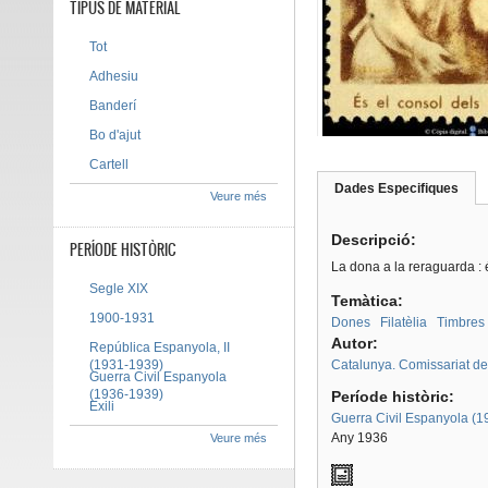
TIPUS DE MATERIAL
Tot
Adhesiu
Banderí
Bo d'ajut
Cartell
Dades Especifiques
(pes
Veure més
Tab group
activ
Descripció:
PERÍODE HISTÒRIC
La dona a la reraguarda : é
Segle XIX
Temàtica:
1900-1931
Dones
Filatèlia
Timbres 
Autor:
República Espanyola, II
(1931-1939)
Catalunya. Comissariat d
Guerra Civil Espanyola
(1936-1939)
Període històric:
Exili
Guerra Civil Espanyola (
Any 1936
Veure més