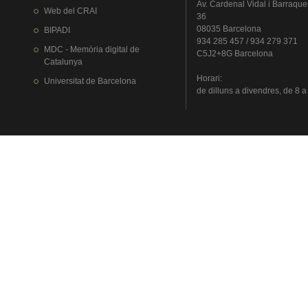
Av.
Cardenal
Vidal i
Barraque
Web del
CRAI
36
08035 Barcelona
BIPADI
934 285 457 / 934 279 371
MDC - Memòria digital de
C5J2+8G Barcelona
Catalunya
Horari
:
Universitat
de Barcelona
de
dilluns
a
divendres
, de 8 a