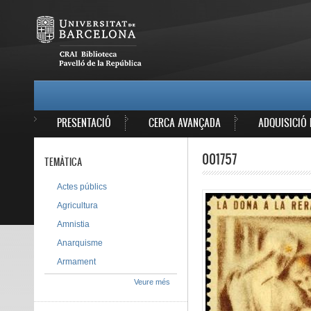
Vés al contingut
MAIN MENU
PRESENTACIÓ
CERCA AVANÇADA
ADQUISICIÓ 
001757
TEMÀTICA
Actes públics
Agricultura
Amnistia
Anarquisme
Armament
Veure més