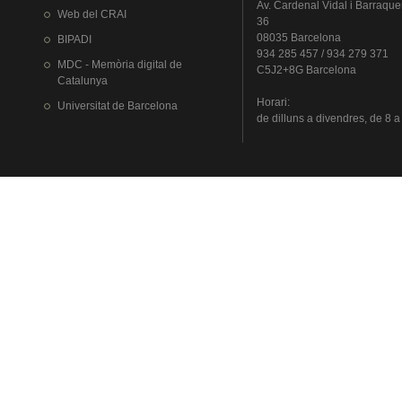
Av.
Cardenal
Vidal i
Barraque
Web del
CRAI
36
08035 Barcelona
BIPADI
934 285 457 / 934 279 371
MDC - Memòria digital de
C5J2+8G Barcelona
Catalunya
Horari
:
Universitat
de Barcelona
de
dilluns
a
divendres
, de 8 a