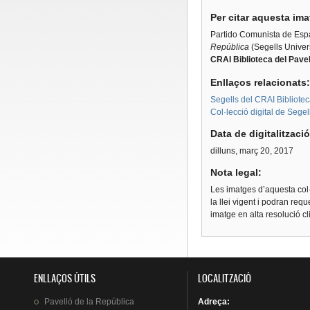
Per citar aquesta im
Partido Comunista de Es
República
(Segells Univer
CRAI Biblioteca del Pavel
Enllaços relacionats
Segells del CRAI Bibliotec
Col·lecció digital de Segel
Data de digitalitzaci
dilluns, març 20, 2017
Nota legal:
Les imatges d’aquesta col·
la llei vigent i podran req
imatge en alta resolució c
ENLLAÇOS ÚTILS
LOCALITZACIÓ
Pavelló
de la
República
Adreça
: