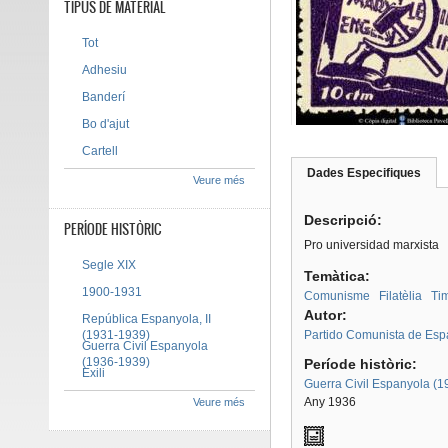
TIPUS DE MATERIAL
Tot
Adhesiu
Banderí
Bo d'ajut
Cartell
Dades Especifiques
(pes
Veure més
Tab group
activ
Descripció:
PERÍODE HISTÒRIC
Pro universidad marxista
Segle XIX
Temàtica:
1900-1931
Comunisme
Filatèlia
Tim
Autor:
República Espanyola, II
(1931-1939)
Partido Comunista de Es
Guerra Civil Espanyola
(1936-1939)
Període històric:
Exili
Guerra Civil Espanyola (
Any 1936
Veure més