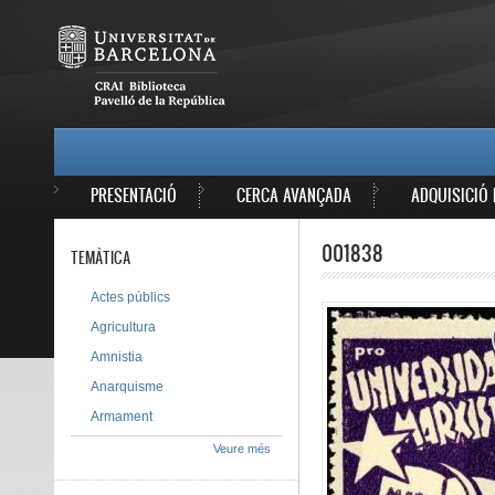
Vés al contingut
MAIN MENU
PRESENTACIÓ
CERCA AVANÇADA
ADQUISICIÓ 
001838
TEMÀTICA
Actes públics
Agricultura
Amnistia
Anarquisme
Armament
Veure més