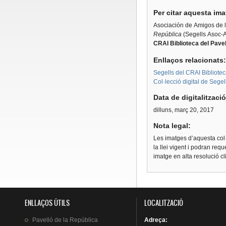
Per citar aquesta im
Asociación de Amigos de l
República
(Segells Asoc-
CRAI Biblioteca del Pavel
Enllaços relacionats
Segells del CRAI Bibliotec
Col·lecció digital de Segel
Data de digitalitzaci
dilluns, març 20, 2017
Nota legal:
Les imatges d’aquesta col·
la llei vigent i podran req
imatge en alta resolució c
ENLLAÇOS ÚTILS
LOCALITZACIÓ
Pavelló
de la
República
Adreça
: