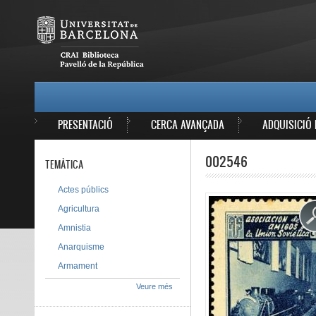
Vés al contingut
MAIN MENU
PRESENTACIÓ
CERCA AVANÇADA
ADQUISICIÓ 
002546
TEMÀTICA
Actes públics
Agricultura
Amnistia
Anarquisme
Armament
Veure més