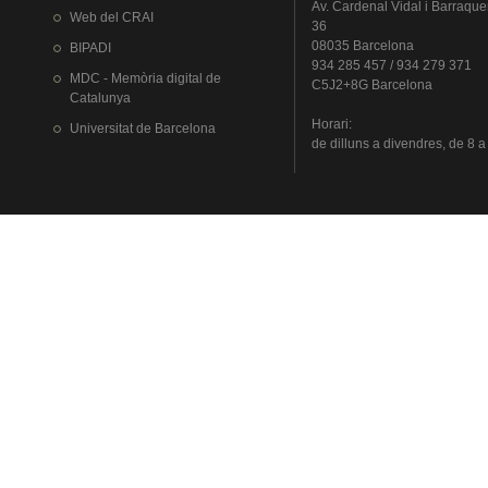
Av.
Cardenal
Vidal i
Barraque
Web del
CRAI
36
08035 Barcelona
BIPADI
934 285 457 / 934 279 371
MDC - Memòria digital de
C5J2+8G Barcelona
Catalunya
Horari
:
Universitat
de Barcelona
de
dilluns
a
divendres
, de 8 a