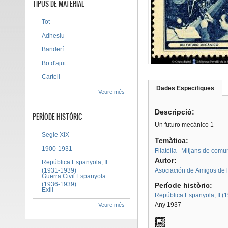
TIPUS DE MATERIAL
Tot
Adhesiu
Banderí
Bo d'ajut
Cartell
Dades Especifiques
(pes
Veure més
Tab group
activ
Descripció:
PERÍODE HISTÒRIC
Un futuro mecánico 1
Segle XIX
Temàtica:
1900-1931
Filatèlia
Mitjans de comuni
Autor:
República Espanyola, II
(1931-1939)
Asociación de Amigos de l
Guerra Civil Espanyola
(1936-1939)
Període històric:
Exili
República Espanyola, II (
Any 1937
Veure més