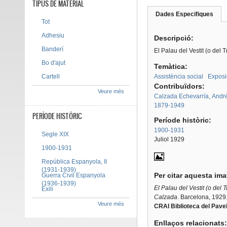
TIPUS DE MATERIAL
Dades Especifiques
(pes
Tot
Tab group
activ
Adhesiu
Descripció:
Banderí
El Palau del Vestit (o del 
Bo d'ajut
Temàtica:
Cartell
Assistència social
Exposic
Contribuïdors:
Veure més
Calzada Echevarría, Andr
1879-1949
PERÍODE HISTÒRIC
Període històric:
1900-1931
Segle XIX
Juliol 1929
1900-1931
República Espanyola, II
(1931-1939)
Per citar aquesta im
Guerra Civil Espanyola
(1936-1939)
El Palau del Vestit (o del 
Exili
Calzada
.
Barcelona, 1929
Veure més
CRAI Biblioteca del Pavel
Enllaços relacionats