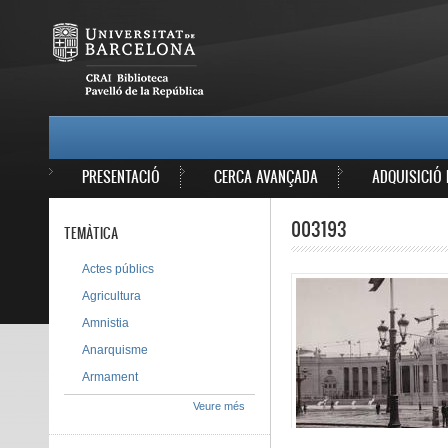
Vés al contingut
MAIN MENU
PRESENTACIÓ
CERCA AVANÇADA
ADQUISICIÓ 
003193
TEMÀTICA
Actes públics
Agricultura
Amnistia
Anarquisme
Armament
Veure més