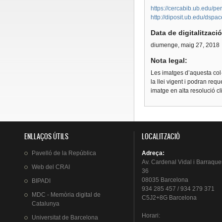
https://cercabib.ub.edu
http://diposit.ub.edu/dspa
Data de digitalitzaci
diumenge, maig 27, 2018
Nota legal:
Les imatges d’aquesta col·
la llei vigent i podran req
imatge en alta resolució c
ENLLAÇOS ÚTILS
LOCALITZACIÓ
Pavelló
de la
República
Adreça
:
Av.
Cardenal
Vidal i
Barraque
Web del
CRAI
36
08035 Barcelona
BIPADI
934 285 457 / 934 279 371
MDC - Memòria digital de
C5J2+8G Barcelona
Catalunya
Horari
:
Universitat
de Barcelona