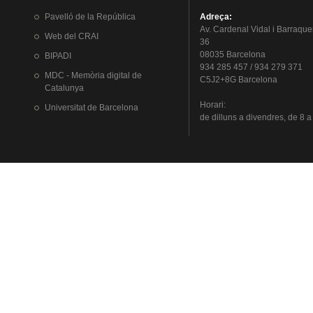
Pavelló
de la
República
Adreça
:
Av.
Cardenal
Vidal i
Barraque
Web del
CRAI
36
08035 Barcelona
BIPADI
934 285 457 / 934 279 371
MDC - Memòria digital de
C5J2+8G Barcelona
Catalunya
Horari
:
Universitat
de Barcelona
de
dilluns
a
divendres
, de 8 a