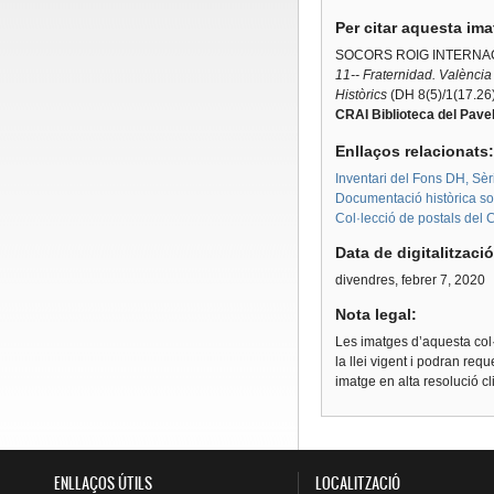
Per citar aquesta im
SOCORS ROIG INTERNAC
11-- Fraternidad. València
Històrics
(DH 8(5)/1(17.26
CRAI Biblioteca del Pavel
Enllaços relacionats
Inventari del Fons DH, Sèr
Documentació històrica sobr
Col·lecció de postals del 
Data de digitalitzaci
divendres, febrer 7, 2020
Nota legal:
Les imatges d’aquesta col·
la llei vigent i podran req
imatge en alta resolució c
ENLLAÇOS ÚTILS
LOCALITZACIÓ