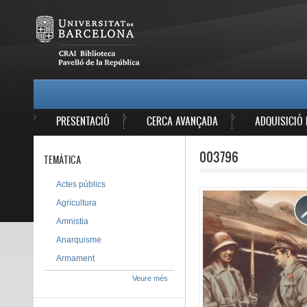
Vés al contingut
MAIN MENU
PRESENTACIÓ
CERCA AVANÇADA
ADQUISICIÓ 
003796
TEMÀTICA
Actes públics
Agricultura
Amnistia
Anarquisme
Armament
Veure més