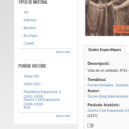
TIPUS DE MATERIAL
Tot
Adhesiu
Banderí
Bo d'ajut
Cartell
Dades Especifiques
(pes
Veure més
Tab group
activ
Descripció:
PERÍODE HISTÒRIC
Vida de un soldado. Nº11--
Segle XIX
Temàtica:
1900-1931
Forces Armades
Guerres
Autor:
República Espanyola, II
(1931-1939)
Socors Roig Internacional
Guerra Civil Espanyola
(1936-1939)
Període històric:
Exili
Guerra Civil Espanyola (
[1937]
Veure més