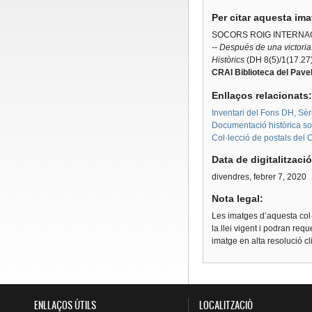
Per citar aquesta im
SOCORS ROIG INTERNAC
-- Después de una victoria
Històrics
(DH 8(5)/1(17.27
CRAI Biblioteca del Pavel
Enllaços relacionats
Inventari del Fons DH, Sèr
Documentació històrica sobr
Col·lecció de postals del 
Data de digitalitzaci
divendres, febrer 7, 2020
Nota legal:
Les imatges d’aquesta col·
la llei vigent i podran req
imatge en alta resolució c
ENLLAÇOS ÚTILS
LOCALITZACIÓ