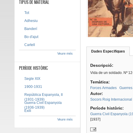
TIPUS DE MATERIAL
Tot
Adhesiu
Banderí
Bo d'ajut
Cartell
Dades Especifiques
(pes
Veure més
Tab group
activ
Descripció:
PERÍODE HISTÒRIC
Vida de un soldado. Nº 12-
Segle XIX
Temàtica:
1900-1931
Forces Armades
Guerres
Autor:
República Espanyola, II
(1931-1939)
Socors Roig Internacional
Guerra Civil Espanyola
(1936-1939)
Període històric:
Exili
Guerra Civil Espanyola (
[1937]
Veure més