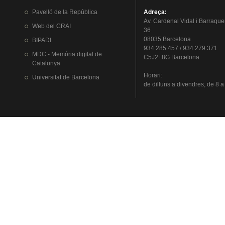
Pavelló
de la
República
Adreça
:
Av.
Cardenal
Vidal i
Barraque
Web del
CRAI
36
08035 Barcelona
BIPADI
934 285 457 / 934 279 371
MDC - Memòria digital de
C5J2+8G Barcelona
Catalunya
Horari
:
Universitat
de Barcelona
de
dilluns
a
divendres
, de 8 a