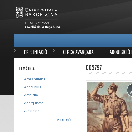
Vés al contingut
MAIN MENU
PRESENTACIÓ
CERCA AVANÇADA
ADQUISICIÓ 
003797
TEMÀTICA
Actes públics
Agricultura
Amnistia
Anarquisme
Armament
Veure més