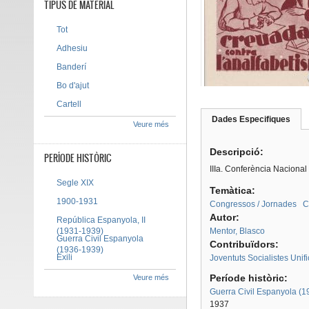
TIPUS DE MATERIAL
Tot
Adhesiu
Banderí
Bo d'ajut
Cartell
Dades Especifiques
(pes
Veure més
Tab group
activ
Descripció:
PERÍODE HISTÒRIC
IIIa. Conferència Nacional
Segle XIX
Temàtica:
1900-1931
Congressos / Jornades
C
Autor:
República Espanyola, II
(1931-1939)
Mentor, Blasco
Guerra Civil Espanyola
Contribuïdors:
(1936-1939)
Exili
Joventuts Socialistes Uni
Període històric:
Veure més
Guerra Civil Espanyola (
1937