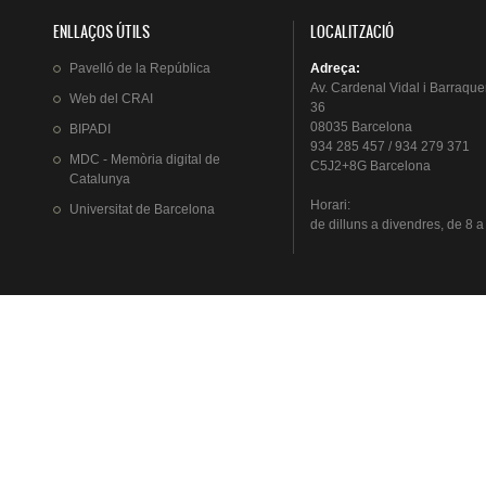
ENLLAÇOS ÚTILS
LOCALITZACIÓ
Pavelló
de la
República
Adreça
:
Av.
Cardenal
Vidal i
Barraque
Web del
CRAI
36
08035 Barcelona
BIPADI
934 285 457 / 934 279 371
MDC - Memòria digital de
C5J2+8G Barcelona
Catalunya
Horari
:
Universitat
de Barcelona
de
dilluns
a
divendres
, de 8 a