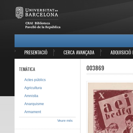
Vés al contingut
MAIN MENU
PRESENTACIÓ
CERCA AVANÇADA
ADQUISICIÓ 
003869
TEMÀTICA
Actes públics
Agricultura
Amnistia
Anarquisme
Armament
Veure més