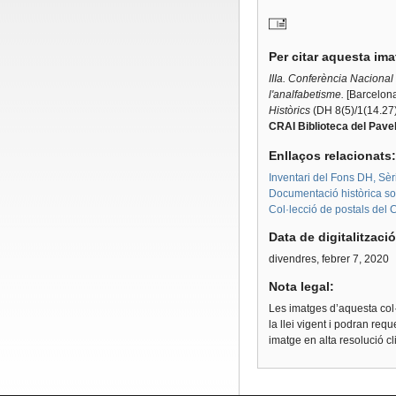
Per citar aquesta im
IIIa. Conferència Nacional
l'analfabetisme.
[Barcelona
Històrics
(DH 8(5)/1(14.27)
CRAI Biblioteca del Pavel
Enllaços relacionats
Inventari del Fons DH, Sèr
Documentació històrica sobr
Col·lecció de postals del 
Data de digitalitzaci
divendres, febrer 7, 2020
Nota legal:
Les imatges d’aquesta col·
la llei vigent i podran req
imatge en alta resolució c